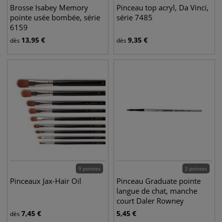
Brosse Isabey Memory
Pinceau top acryl, Da Vinci,
pointe usée bombée, série
série 7485
6159
13,95
€
9,35
€
dès
dès
9 pointes
2 pointes
Pinceaux Jax-Hair Oil
Pinceau Graduate pointe
langue de chat, manche
court Daler Rowney
7,45
€
5,45
€
dès