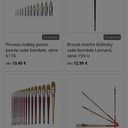
13 pointes
12 pointes
Pinceau Isabey putois
Brosse martre Kolinsky
pointe usée bombée, série
usée bombée Leonard,
6176
série 159 U
13,45
€
12,95
€
dès
dès