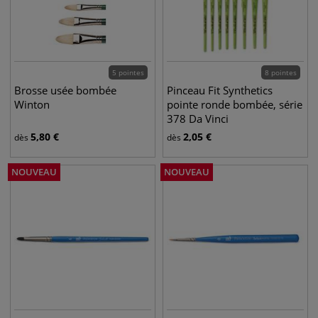
5 pointes
8 pointes
Brosse usée bombée
Pinceau Fit Synthetics
Winton
pointe ronde bombée, série
378 Da Vinci
5,80
€
2,05
€
dès
dès
NOUVEAU
NOUVEAU