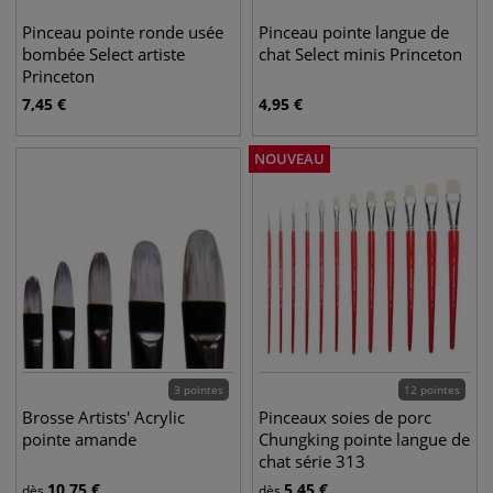
Pinceau pointe ronde usée
Pinceau pointe langue de
bombée Select artiste
chat Select minis Princeton
Princeton
7,45
€
4,95
€
NOUVEAU
3 pointes
12 pointes
Brosse Artists' Acrylic
Pinceaux soies de porc
pointe amande
Chungking pointe langue de
chat série 313
10,75
€
5,45
€
dès
dès