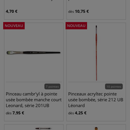
4,70
€
10,75
€
dès
NOUVEAU
NOUVEAU
7 pointes
10 pointes
Pinceau cambr'yl à pointe
Pinceaux acryltec pointe
usée bombée manche court
usée bombée, série 212 UB
Leonard, série 201UB
Léonard
7,95
€
4,25
€
dès
dès