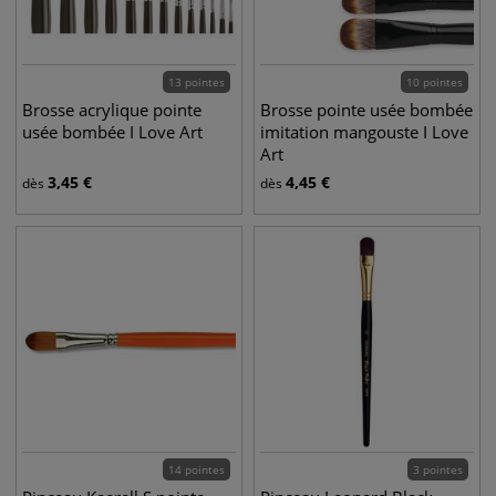
13 pointes
10 pointes
Brosse acrylique pointe
Brosse pointe usée bombée
usée bombée I Love Art
imitation mangouste I Love
Art
3,45
€
4,45
€
dès
dès
14 pointes
3 pointes