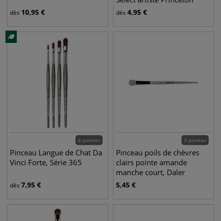
10,95
€
4,95
€
dès
dès
4 pointes
3 pointes
Pinceau Langue de Chat Da
Pinceau poils de chèvres
Vinci Forte, Série 365
clairs pointe amande
manche court, Daler
Rowney
7,95
€
5,45
€
dès