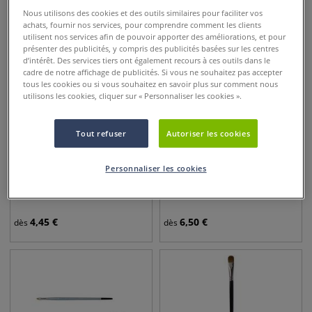
Nous utilisons des cookies et des outils similaires pour faciliter vos
achats, fournir nos services, pour comprendre comment les clients
utilisent nos services afin de pouvoir apporter des améliorations, et pour
présenter des publicités, y compris des publicités basées sur les centres
d’intérêt. Des services tiers ont également recours à ces outils dans le
cadre de notre affichage de publicités. Si vous ne souhaitez pas accepter
tous les cookies ou si vous souhaitez en savoir plus sur comment nous
utilisons les cookies, cliquer sur « Personnaliser les cookies ».
Tout refuser
Autoriser les cookies
14 pointes
Personnaliser les cookies
Brosse pointe usée
Pinceau à langue de chat Da
bombée, série 1580 UB
Vinci série 7467
4,45
€
6,50
€
dès
dès