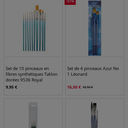
-
51
%
Set de 10 pinceaux en
Set de 4 pinceaux Azur No
fibres synthétiques Taklon
1 Léonard
dorées 9536 Royal
Langnickel
9,95
€
16,50
€
33,50
€