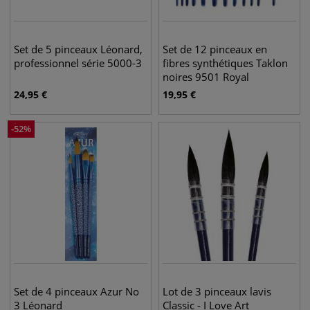
Set de 5 pinceaux Léonard,
Set de 12 pinceaux en
professionnel série 5000-3
fibres synthétiques Taklon
noires 9501 Royal
Langnickel
24,95
€
19,95
€
-
52
%
Set de 4 pinceaux Azur No
Lot de 3 pinceaux lavis
3 Léonard
Classic - I Love Art