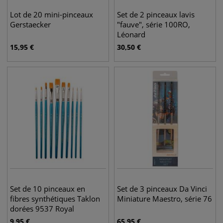
Lot de 20 mini-pinceaux
Set de 2 pinceaux lavis
Gerstaecker
"fauve", série 100RO,
Léonard
15,95
€
30,50
€
Set de 10 pinceaux en
Set de 3 pinceaux Da Vinci
fibres synthétiques Taklon
Miniature Maestro, série 76
dorées 9537 Royal
Langnickel
9,95
€
65,95
€