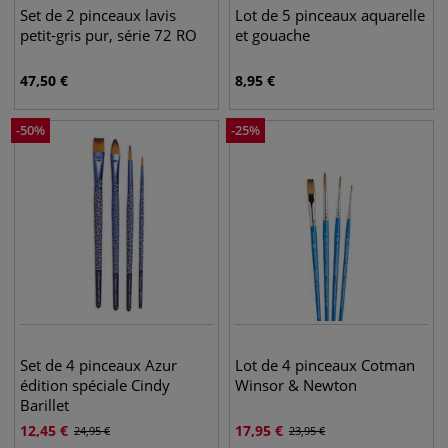
Set de 2 pinceaux lavis
Lot de 5 pinceaux aquarelle
petit-gris pur, série 72 RO
et gouache
47,50
€
8,95
€
-
50
%
-
25
%
Set de 4 pinceaux Azur
Lot de 4 pinceaux Cotman
édition spéciale Cindy
Winsor & Newton
Barillet
12,45
€
17,95
€
24,95
€
23,95
€