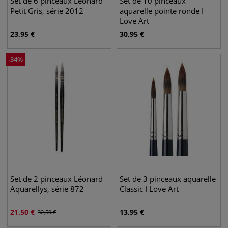
Set de 6 pinceaux Léonard
Set de 10 pinceaux
Petit Gris, série 2012
aquarelle pointe ronde I
Love Art
23,95
€
30,95
€
-
34
%
Set de 2 pinceaux Léonard
Set de 3 pinceaux aquarelle
Aquarellys, série 872
Classic I Love Art
21,50
€
13,95
€
32,50
€