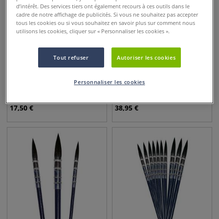
d’intérêt. Des services tiers ont également recours à ces outils dans le
cadre de notre affichage de publicités. Si vous ne souhaitez pas accepter
tous les cookies ou si vous souhaitez en savoir plus sur comment nous
utilisons les cookies, cliquer sur « Personnaliser les cookies ».
Tout refuser
Autoriser les cookies
Set de 3 pinceaux aquarelle
Lot de 6 mini-pinceaux
Personnaliser les cookies
à lavis I Love Art
Raphaël dans un pincelier
en bambou
17,50
€
38,95
€