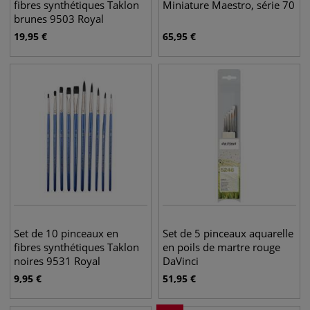
fibres synthétiques Taklon
Miniature Maestro, série 70
brunes 9503 Royal
Langnickel
19,95
€
65,95
€
Set de 10 pinceaux en
Set de 5 pinceaux aquarelle
fibres synthétiques Taklon
en poils de martre rouge
noires 9531 Royal
DaVinci
Langnickel
9,95
€
51,95
€