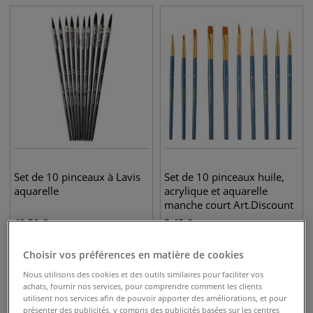
Set de 10 pinceaux à Lavis
Set de 10 pinceaux huile,
aquarelle
acrylique et aquarelle
manche court Art.Discount
49,50
€
5,45
€
Choisir vos préférences en matière de cookies
Nous utilisons des cookies et des outils similaires pour faciliter vos
achats, fournir nos services, pour comprendre comment les clients
utilisent nos services afin de pouvoir apporter des améliorations, et pour
présenter des publicités, y compris des publicités basées sur les centres