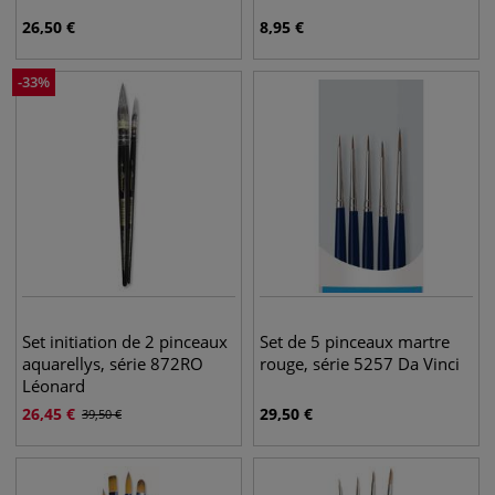
26,50
€
8,95
€
-
33
%
Set initiation de 2 pinceaux
Set de 5 pinceaux martre
aquarellys, série 872RO
rouge, série 5257 Da Vinci
Léonard
26,45
€
29,50
€
39,50
€