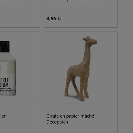
3,95
€
ler
Girafe en papier mâché
Décopatch