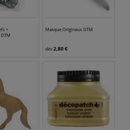
efs +
Masque Originaux DTM
- DTM
2,80
€
dès