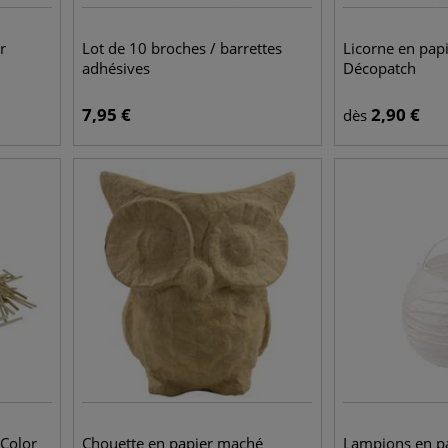
r
Lot de 10 broches / barrettes
Licorne en pap
adhésives
Décopatch
7,95
€
2,90
€
dès
'Color
Chouette en papier maché
Lampions en p