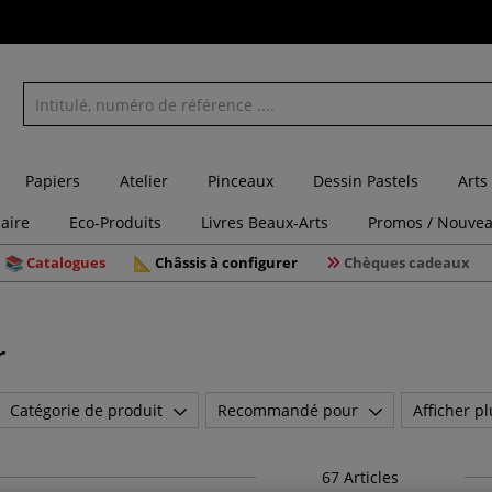
Papiers
Atelier
Pinceaux
Dessin Pastels
Arts
laire
Eco-Produits
Livres Beaux-Arts
Promos / Nouvea
Catalogues
Châssis à configurer
Chèques cadeaux
r
Catégorie de produit
Recommandé pour
Afficher pl
67
Articles