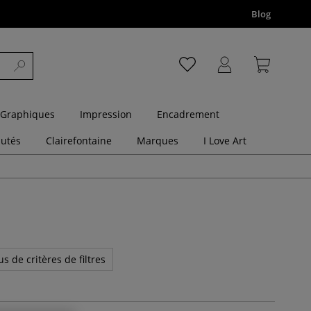
Blog
 Graphiques
Impression
Encadrement
utés
Clairefontaine
Marques
I Love Art
us de critères de filtres