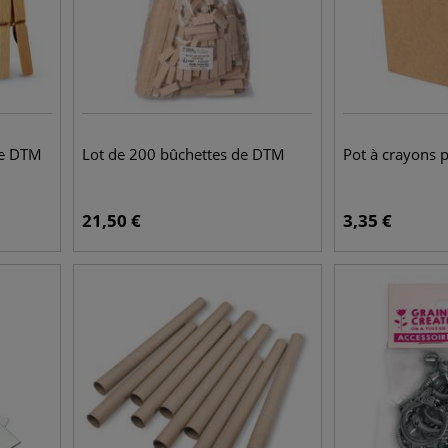
de DTM
Lot de 200 bûchettes de DTM
Pot à crayons 
21,50
€
3,35
€