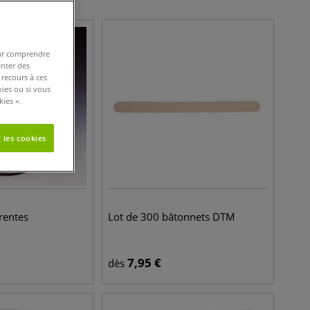
pour comprendre
enter des
 recours à ces
kies ou si vous
ies ».
 les cookies
rentes
Lot de 300 bâtonnets DTM
7,95
€
dès