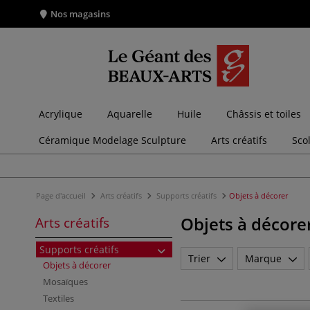
Nos magasins
Acrylique
Aquarelle
Huile
Châssis et toiles
Céramique Modelage Sculpture
Arts créatifs
Sco
Page d'accueil
Arts créatifs
Supports créatifs
Objets à décorer
Objets à décore
Arts créatifs
Supports créatifs
Trier
Marque
Objets à décorer
Mosaïques
Textiles