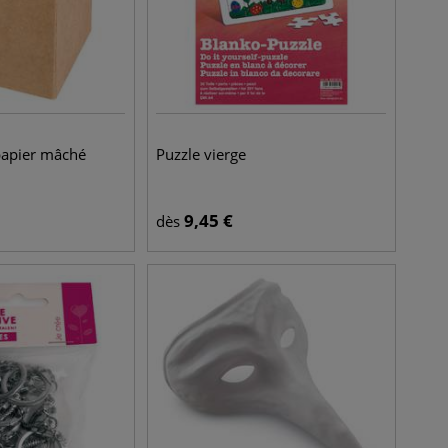
papier mâché
Puzzle vierge
9,45
€
dès