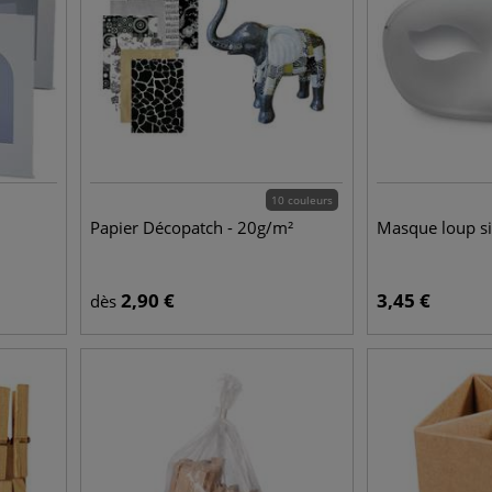
10 couleurs
Papier Décopatch - 20g/m²
Masque loup s
2,90
€
3,45
€
dès