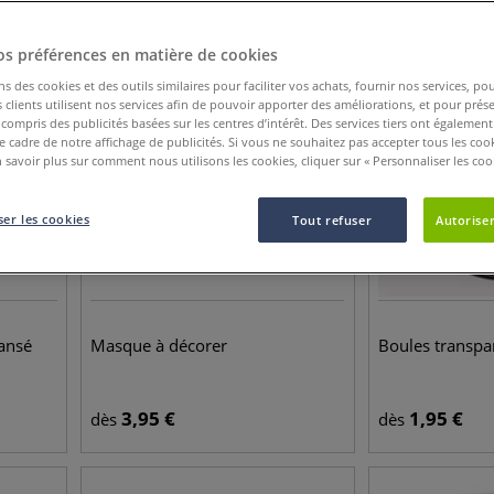
os préférences en matière de cookies
ns des cookies et des outils similaires pour faciliter vos achats, fournir nos services, 
clients utilisent nos services afin de pouvoir apporter des améliorations, et pour prés
y compris des publicités basées sur les centres d’intérêt. Des services tiers ont également
le cadre de notre affichage de publicités. Si vous ne souhaitez pas accepter tous les coo
 savoir plus sur comment nous utilisons les cookies, cliquer sur « Personnaliser les cook
er les cookies
Tout refuser
Autoriser
ansé
Masque à décorer
Boules transpa
3,95
€
1,95
€
dès
dès