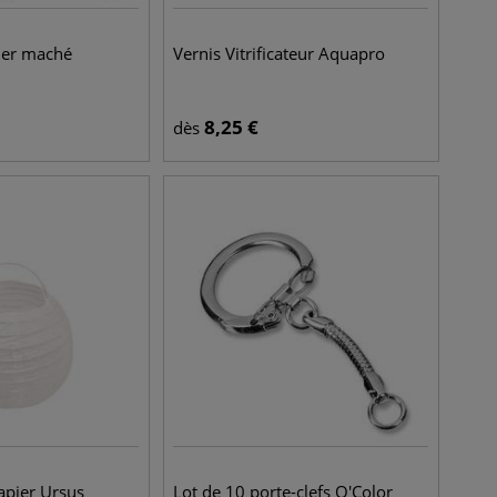
ier maché
Vernis Vitrificateur Aquapro
8,25
€
dès
apier Ursus
Lot de 10 porte-clefs O'Color