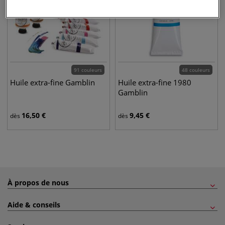
91 couleurs
48 couleurs
Huile extra-fine Gamblin
Huile extra-fine 1980
Gamblin
16,50
€
9,45
€
dès
dès
À propos de nous
Aide & conseils