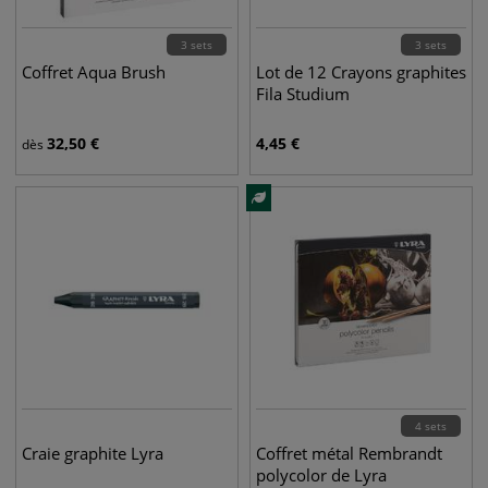
3 sets
3 sets
Coffret Aqua Brush
Lot de 12 Crayons graphites
Fila Studium
32,50
€
4,45
€
dès
4 sets
Craie graphite Lyra
Coffret métal Rembrandt
polycolor de Lyra