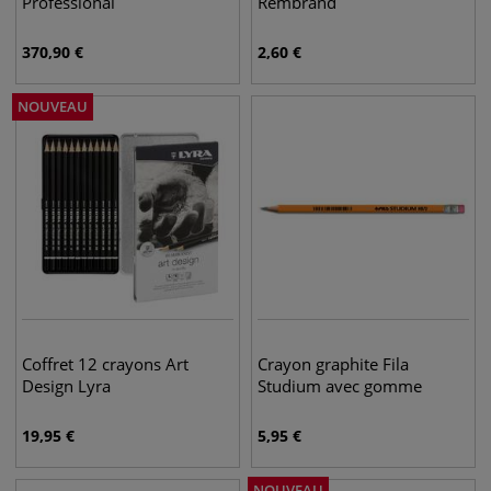
Professional
Rembrand
370,90
€
2,60
€
NOUVEAU
Coffret 12 crayons Art
Crayon graphite Fila
Design Lyra
Studium avec gomme
19,95
€
5,95
€
NOUVEAU