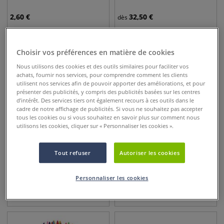
2,60
€
32,50
€
dès
Choisir vos préférences en matière de cookies
Nous utilisons des cookies et des outils similaires pour faciliter vos
achats, fournir nos services, pour comprendre comment les clients
utilisent nos services afin de pouvoir apporter des améliorations, et pour
présenter des publicités, y compris des publicités basées sur les centres
d’intérêt. Des services tiers ont également recours à ces outils dans le
cadre de notre affichage de publicités. Si vous ne souhaitez pas accepter
tous les cookies ou si vous souhaitez en savoir plus sur comment nous
utilisons les cookies, cliquer sur « Personnaliser les cookies ».
4 sets
72 couleurs
Tout refuser
Autoriser les cookies
Set de 6 feutres Manga
Crayon de couleur Aquarell
AquaBrush Duo Lyra
Rembrandt
Personnaliser les cookies
16,50
€
2,70
€