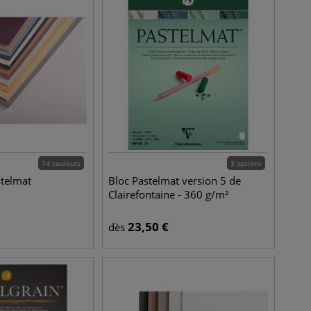
14 couleurs
3 options
stelmat
Bloc Pastelmat version 5 de
Clairefontaine - 360 g/m²
23,50
€
dès