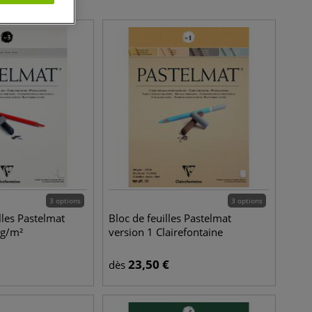
3 options
3 options
lles Pastelmat
Bloc de feuilles Pastelmat
0g/m²
version 1 Clairefontaine
23,50
€
dès