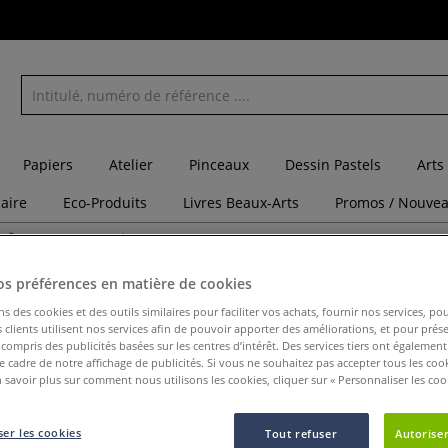
Papiers
Atelier
Pinceaux
Dessin Pastels
Arts
laire
Eco-Produits
Livres Beaux-Arts
Promos / Nouvea
Catalogues
Châssis à configurer
Chèques cadeaux
os préférences en matière de cookies
ns des cookies et des outils similaires pour faciliter vos achats, fournir nos services, 
clients utilisent nos services afin de pouvoir apporter des améliorations, et pour prés
y compris des publicités basées sur les centres d’intérêt. Des services tiers ont également
le cadre de notre affichage de publicités. Si vous ne souhaitez pas accepter tous les coo
Catégorie de produit
Recommandé pour
Afficher pl
 savoir plus sur comment nous utilisons les cookies, cliquer sur « Personnaliser les cook
er les cookies
12
Articles
Tout refuser
Autoriser