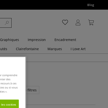
Blog
 Graphiques
Impression
Encadrement
utés
Clairefontaine
Marques
I Love Art
pour comprendre
enter des
 recours à ces
kies ou si vous
us de critères de filtres
ies ».
 les cookies