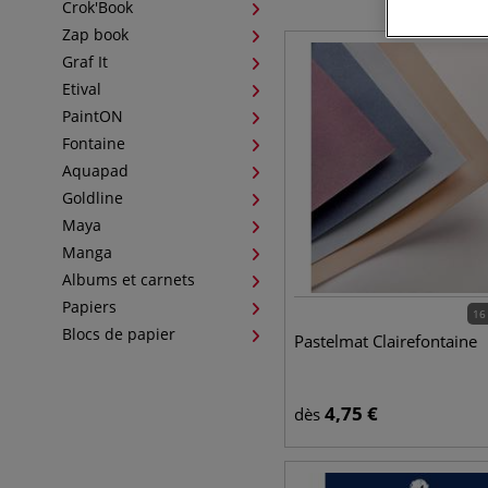
Crok'Book
Zap book
Graf It
Etival
PaintON
Fontaine
Aquapad
Goldline
Maya
Manga
Albums et carnets
Papiers
16
Blocs de papier
Pastelmat Clairefontaine
4,75
€
dès