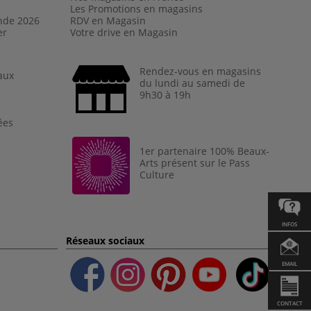
Les Promotions en magasins
nde 202
6
RDV en Magasin
er
Votre drive en Magasin
Rendez-vous en magasins
aux
du lundi au samedi de
9h30 à 19h
ées
1er partenaire 100% Beaux-
Arts présent sur le Pass
Culture
INFOS
Réseaux sociaux
EMAIL
CONTACT