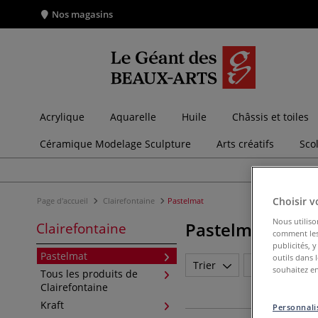
Nos magasins
Acrylique
Aquarelle
Huile
Châssis et toiles
Céramique Modelage Sculpture
Arts créatifs
Sco
Choisir v
Page d'accueil
Clairefontaine
Pastelmat
Nous utiliso
Pastelmat
Clairefontaine
comment les 
publicités, 
Pastelmat
outils dans 
Trier
Marque
souhaitez en
Tous les produits de
Clairefontaine
Kraft
Personnalis