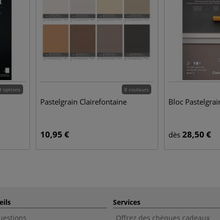
3 options
8 couleurs
Pastelgrain Clairefontaine
Bloc Pastelgrai
10,95
€
28,50
€
dès
eils
Services
uestions
Offrez des chèques cadeaux