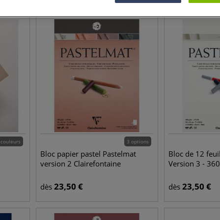
 couleurs
3 options
Bloc papier pastel Pastelmat
Bloc de 12 feui
version 2 Clairefontaine
Version 3 - 36
23,50
€
23,50
€
dès
dès