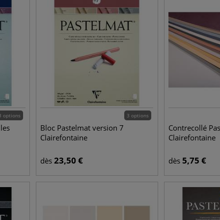
3 options
3 options
les
Bloc Pastelmat version 7
Contrecollé Pa
Clairefontaine
Clairefontaine
23,50
€
5,75
€
dès
dès