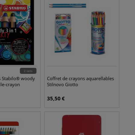
2 sets
s Stabilo® woody
Coffret de crayons aquarellables
ille-crayon
Stilnovo Giotto
35,50
€