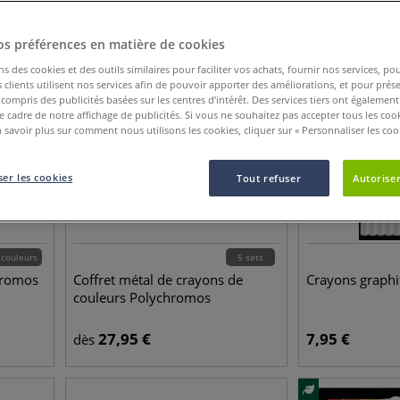
os préférences en matière de cookies
ns des cookies et des outils similaires pour faciliter vos achats, fournir nos services, 
clients utilisent nos services afin de pouvoir apporter des améliorations, et pour prés
y compris des publicités basées sur les centres d’intérêt. Des services tiers ont également
le cadre de notre affichage de publicités. Si vous ne souhaitez pas accepter tous les coo
 savoir plus sur comment nous utilisons les cookies, cliquer sur « Personnaliser les cook
er les cookies
Tout refuser
Autoriser
 couleurs
5 sets
hromos
Coffret métal de crayons de
Crayons graphit
couleurs Polychromos
27,95
€
7,95
€
dès