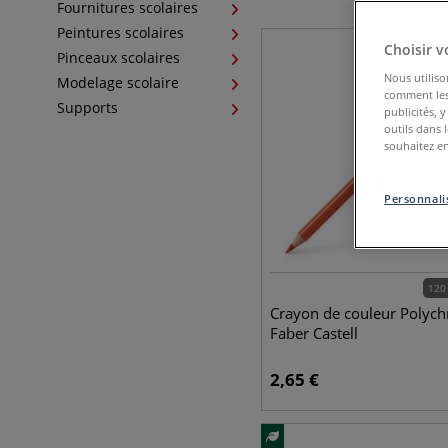
Fournitures scolaires
Peintures scolaires
Choisir v
Pinceaux scolaires
Nous utiliso
Modelage scolaire
comment les 
Supports
publicités, 
outils dans 
souhaitez en
Personnalis
120
Crayon de couleur Polyc
Faber Castell
2,65
€