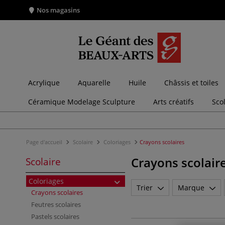
Nos magasins
Acrylique
Aquarelle
Huile
Châssis et toiles
Céramique Modelage Sculpture
Arts créatifs
Sco
Page d'accueil
Scolaire
Coloriages
Crayons scolaires
Crayons scolair
Scolaire
Coloriages
Trier
Marque
Crayons scolaires
Feutres scolaires
Pastels scolaires