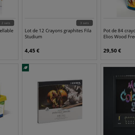
2 sets
3 sets
ellable
Lot de 12 Crayons graphites Fila
Pot de 84 cray
Studium
Elios Wood Fre
4,45
€
29,50
€