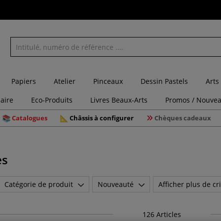
Papiers
Atelier
Pinceaux
Dessin Pastels
Arts
laire
Eco-Produits
Livres Beaux-Arts
Promos / Nouvea
Catalogues
Châssis à configurer
Chèques cadeaux
es
Catégorie de produit
Nouveauté
Afficher plus de cri
126
Articles