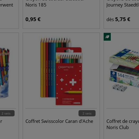
erwent
Noris 185
Journey Staedtl
0,95
€
5,75
€
dès
2 sets
2 sets
r
Coffret Swisscolor Caran d'Ache
Coffret de cra
Noris Club