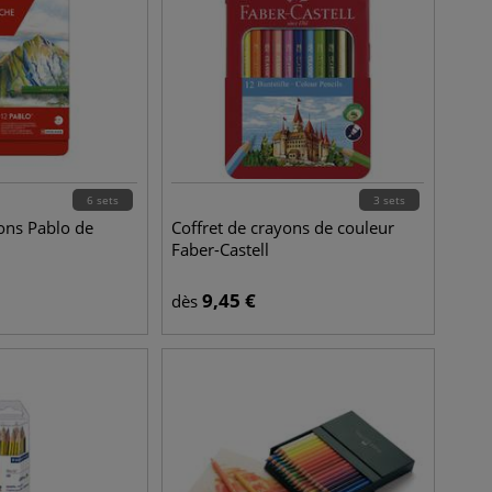
6 sets
3 sets
yons Pablo de
Coffret de crayons de couleur
Faber-Castell
9,45
€
dès