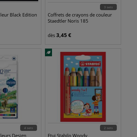
3 sets
leur Black Edition
Coffrets de crayons de couleur
Staedtler Noris 185
3,45
€
dès
4 sets
2 sets
leurs Design
Etui Stabilo Woody