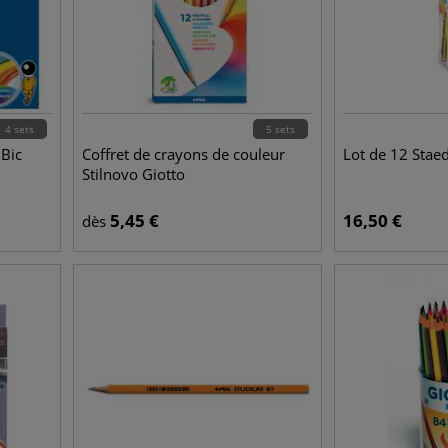
4 sets
5 sets
 Bic
Coffret de crayons de couleur
Lot de 12 Staed
Stilnovo Giotto
5,45
€
16,50
€
dès