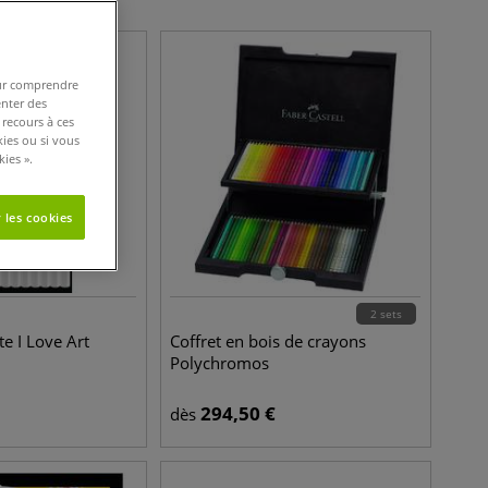
pour comprendre
enter des
 recours à ces
kies ou si vous
ies ».
 les cookies
2 sets
e I Love Art
Coffret en bois de crayons
Polychromos
294,50
€
dès