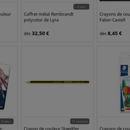
4 sets
ouleur
Coffret métal Rembrandt
Crayons de cou
polycolor de Lyra
Faber-Castell
32,50
€
8,45
€
dès
dès
5 sets
17 couleurs
e
Crayon de couleur Staedtler
Crayons de cou