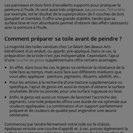
Les panneaux en bois font d'excellents supports pour pratiquer la
peinture à l'huile. Ils sont aussi très originaux. Le
panneau Tintoretto
par exemple, est le résultat de la superposition de 5 couches de bois
(peuplier et tremble). Il offre une grande stabilité, tandis que sa
surface lisse et non absorbante permet d'obtenir des effets saisissants
avec la peinture à l'huile.
Comment préparer sa toile avant de peindre ?
La majorité des toiles vendues chez Le Géant des Beaux-Arts
bénéficient d'un enduit, ou apprêt, pré-appliqué. Dans ce cas, la
préparation de la toile n'est pas indispensable. Cependant, l'ajout
d'une
couche de gesso
supplémentaire offre certains avantages.
En effet, dans tous les cas, le gesso va renforcer la résistance de la
toile face au temps, mais aussi face aux différents médiums que
vous allez appliquer : peinture, pigments, diluants, additifs, etc...
Pour les artistes à la recherche d'une texture supplémentaire ou
spécifique, l'ajout de gesso est aussi le moyen d'obtenir la surface
souhaitée. Brute ou poncée, pour une surface rugueuse ou lisse.
Enfin, le gesso est aussi un moyen de favoriser l'accroche des
pigments. Une toile préparée offrira une durée de vie optimale aux
couleurs appliquées. La combinaison d'un support parfaitement
préparé et de couleurs de qualité peut engendrer une œuvre
centenaire.
Commencez par tendre fermement votre toile sur le châssis.
Appliquez ensuite une couche d'apprêt et, à sec, poncez légèrement la