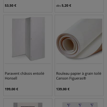
53,50
€
5,20
€
dès
Paravent châssis entoilé
Rouleau papier à grain toilé
Honsell
Canson Figueras®
199,00
€
139,00
€