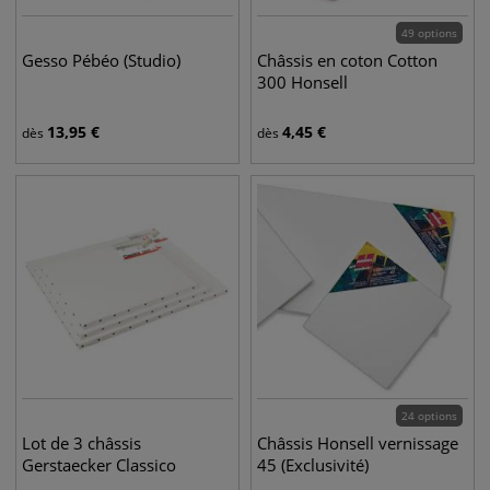
49 options
Gesso Pébéo (Studio)
Châssis en coton Cotton
300 Honsell
13,95
€
4,45
€
dès
dès
24 options
Lot de 3 châssis
Châssis Honsell vernissage
Gerstaecker Classico
45 (Exclusivité)