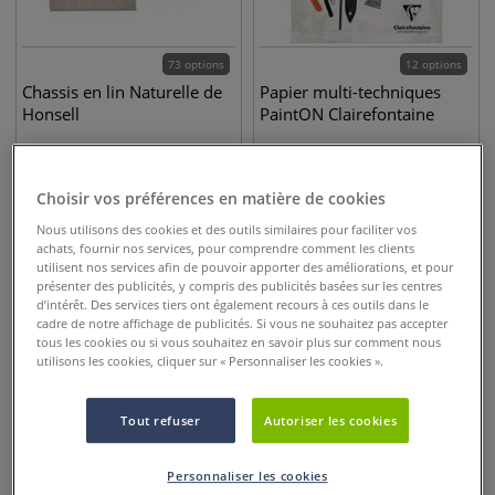
73 options
12 options
Chassis en lin Naturelle de
Papier multi-techniques
Honsell
PaintON Clairefontaine
5,95
€
1,50
€
dès
dès
Choisir vos préférences en matière de cookies
Nous utilisons des cookies et des outils similaires pour faciliter vos
achats, fournir nos services, pour comprendre comment les clients
utilisent nos services afin de pouvoir apporter des améliorations, et pour
présenter des publicités, y compris des publicités basées sur les centres
d’intérêt. Des services tiers ont également recours à ces outils dans le
cadre de notre affichage de publicités. Si vous ne souhaitez pas accepter
tous les cookies ou si vous souhaitez en savoir plus sur comment nous
utilisons les cookies, cliquer sur « Personnaliser les cookies ».
Tout refuser
Autoriser les cookies
40 options
13 options
Personnaliser les cookies
Châssis classico 2
Bois entoilé Gerstaecker