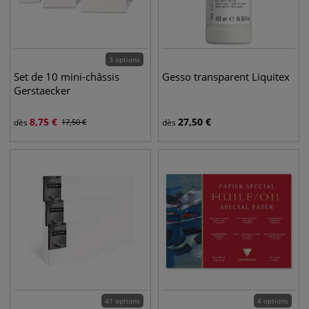
3 options
Set de 10 mini-châssis
Gesso transparent Liquitex
Gerstaecker
8,75
€
27,50
€
dès
17,50
€
dès
41 options
4 options