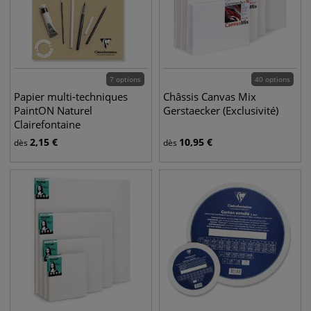
7 options
40 options
Papier multi-techniques
Châssis Canvas Mix
PaintON Naturel
Gerstaecker (Exclusivité)
Clairefontaine
2,15
€
10,95
€
dès
dès