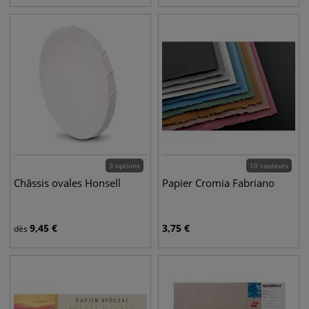
3 options
10 couleurs
Châssis ovales Honsell
Papier Cromia Fabriano
9,45
€
3,75
€
dès