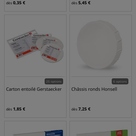
0,35
€
5,45
€
dès
dès
25 options
6 options
Carton entoilé Gerstaecker
Châssis ronds Honsell
1,85
€
7,25
€
dès
dès