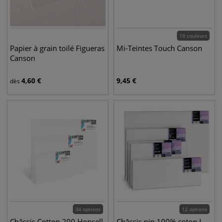
10 couleurs
Papier à grain toilé Figueras
Mi-Teintes Touch Canson
Canson
4,60
€
9,45
€
dès
34 options
12 options
Châssis Cotton 200 Honsell
Châssis pin 100% coton I