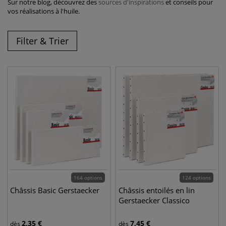
Sur notre blog, découvrez des
sources d'inspirations
et conseils pour
vos réalisations à l'huile.
Filter & Trier
164 options
124 options
Châssis Basic Gerstaecker
Châssis entoilés en lin
Gerstaecker Classico
2,35
€
7,45
€
dès
dès