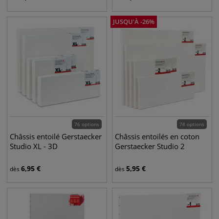
JUSQU'À
-
26
%
76 options
78 options
Châssis entoilé Gerstaecker
Châssis entoilés en coton
Studio XL - 3D
Gerstaecker Studio 2
6,95
€
5,95
€
dès
dès