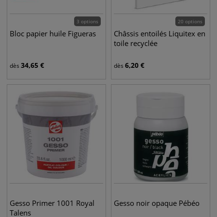
3 options
20 options
Bloc papier huile Figueras
Châssis entoilés Liquitex en
toile recyclée
34,65
€
6,20
€
dès
dès
Gesso Primer 1001 Royal
Gesso noir opaque Pébéo
Talens