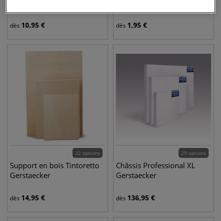
Gerstaecker
10,95
€
1,95
€
dès
dès
22 options
29 options
Support en bois Tintoretto
Châssis Professional XL
Gerstaecker
Gerstaecker
14,95
€
136,95
€
dès
dès