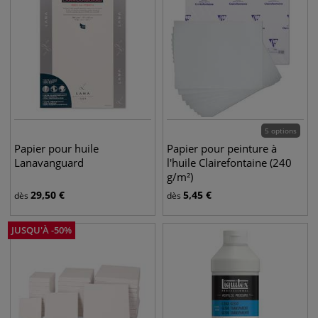
5 options
Papier pour huile
Papier pour peinture à
Lanavanguard
l'huile Clairefontaine (240
g/m²)
29,50
€
5,45
€
dès
dès
JUSQU'À
-
50
%