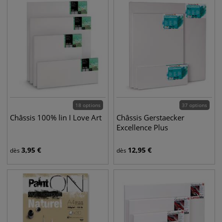
18 options
37 options
Châssis 100% lin I Love Art
Châssis Gerstaecker
Excellence Plus
3,95
€
12,95
€
dès
dès