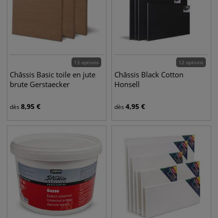
13 options
12 options
Châssis Basic toile en jute
Châssis Black Cotton
brute Gerstaecker
Honsell
8,95
€
4,95
€
dès
dès