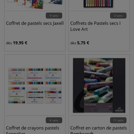
9 sets
3 sets
Coffret de pastels secs Jaxell
Coffrets de Pastels secs I
Love Art
19,95
€
5,75
€
dès
dès
6 sets
11 sets
Coffret de crayons pastels
Coffret en carton de pastels
Sennelier
Rembrandt