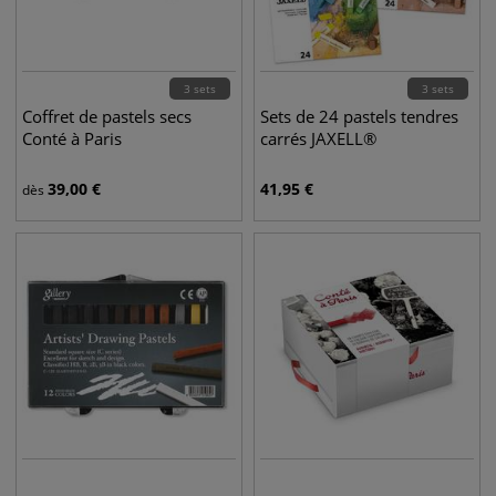
3 sets
3 sets
Coffret de pastels secs
Sets de 24 pastels tendres
Conté à Paris
carrés JAXELL®
39,00
€
41,95
€
dès