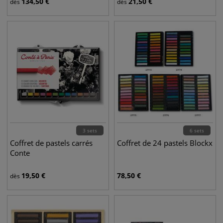
134,50
€
21,50
€
dès
dès
3 sets
6 sets
Coffret de pastels carrés
Coffret de 24 pastels Blockx
Conte
19,50
€
78,50
€
dès