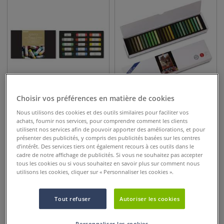
Choisir vos préférences en matière de cookies
9 sets
11 sets
Nous utilisons des cookies et des outils similaires pour faciliter vos
Coffret Gallery Mungyo
Coffrets en carton de 25
achats, fournir nos services, pour comprendre comment les clients
pastels Girault
utilisent nos services afin de pouvoir apporter des améliorations, et pour
présenter des publicités, y compris des publicités basées sur les centres
d’intérêt. Des services tiers ont également recours à ces outils dans le
54,50
€
123,50
€
dès
cadre de notre affichage de publicités. Si vous ne souhaitez pas accepter
tous les cookies ou si vous souhaitez en savoir plus sur comment nous
utilisons les cookies, cliquer sur « Personnaliser les cookies ».
Tout refuser
Autoriser les cookies
Personnaliser les cookies