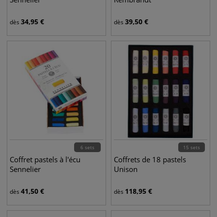
34,95
€
39,50
€
dès
dès
6 sets
15 sets
Coffret pastels à l'écu
Coffrets de 18 pastels
Sennelier
Unison
41,50
€
118,95
€
dès
dès