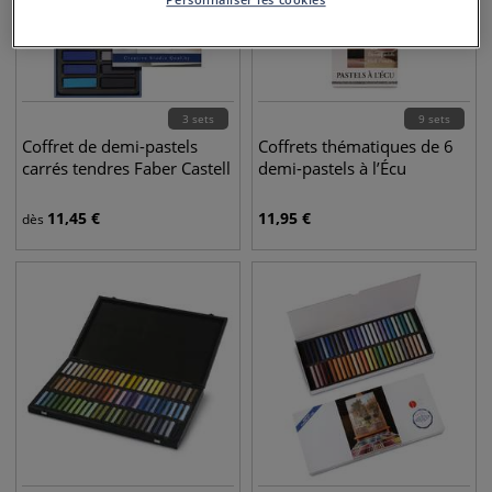
3 sets
9 sets
Coffret de demi-pastels
Coffrets thématiques de 6
carrés tendres Faber Castell
demi-pastels à l’Écu
11,45
€
11,95
€
dès