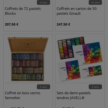
5 sets
10 sets
Coffrets de 72 pastels
Coffrets en carton de 50
Blockx
pastels Girault
207,50
€
247,50
€
5 sets
3 sets
Coffret en bois vernis
Sets de demi-pastels
Sennelier
tendres JAXELL®