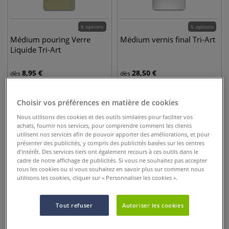
6 options
6 options
Médium pouring Verre
Médium vernis final Tri-Art
Liquide Tri-Art
8,95
€
28,50
€
dès
dès
Choisir vos préférences en matière de cookies
Nous utilisons des cookies et des outils similaires pour faciliter vos
achats, fournir nos services, pour comprendre comment les clients
utilisent nos services afin de pouvoir apporter des améliorations, et pour
présenter des publicités, y compris des publicités basées sur les centres
d’intérêt. Des services tiers ont également recours à ces outils dans le
cadre de notre affichage de publicités. Si vous ne souhaitez pas accepter
tous les cookies ou si vous souhaitez en savoir plus sur comment nous
utilisons les cookies, cliquer sur « Personnaliser les cookies ».
Tout refuser
Autoriser les cookies
6 options
Médium gel Népheline Tri-
Gesso Terre d'Ombre
Art
Brûlée Tri-Art