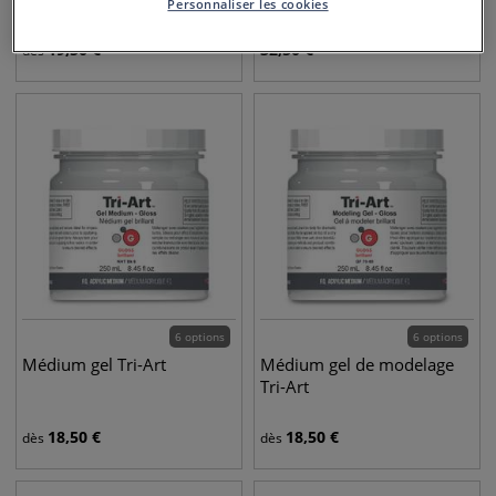
Personnaliser les cookies
19,50
€
32,50
€
dès
6 options
6 options
Médium gel Tri-Art
Médium gel de modelage
Tri-Art
18,50
€
18,50
€
dès
dès