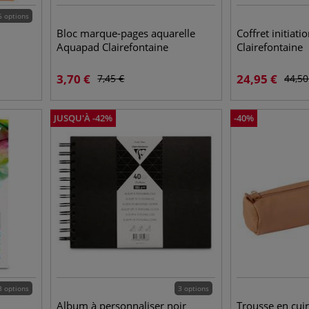
6 options
Bloc marque-pages aquarelle
Coffret initiati
Aquapad Clairefontaine
Clairefontaine
3,70
€
24,95
€
7,45
€
44,50
JUSQU'À
-
42
%
-
40
%
3 options
3 options
Album à personnaliser noir
Trousse en cuir