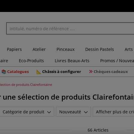
Papiers
Atelier
Pinceaux
Dessin Pastels
Arts
laire
Eco-Produits
Livres Beaux-Arts
Promos / Nouvea
Catalogues
Châssis à configurer
Chèques cadeaux
lection de produits Clairefontaine
 une sélection de produits Clairefonta
Catégorie de produit
Nouveauté
Afficher plus de cri
66
Articles