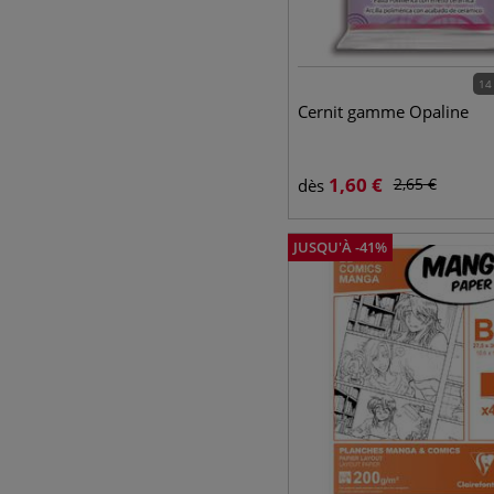
14
Cernit gamme Opaline
1,60
€
2,65
€
dès
JUSQU'À
-
41
%