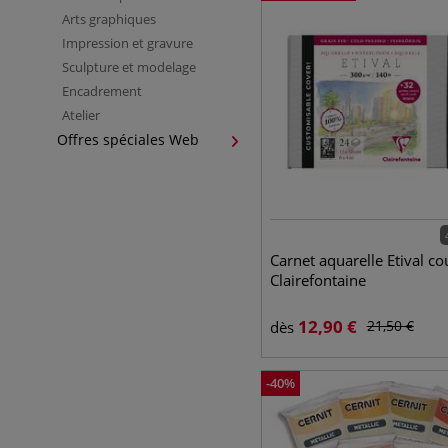
Arts graphiques
Impression et gravure
Sculpture et modelage
Encadrement
Atelier
Offres spéciales Web
Carnet aquarelle Etival c
Clairefontaine
12,90
€
21,50
€
dès
-
40
%