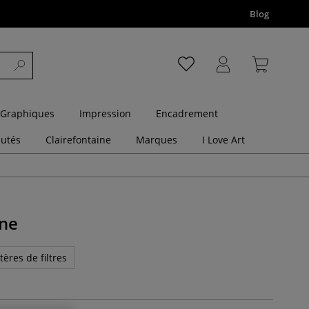
Blog
 Graphiques
Impression
Encadrement
utés
Clairefontaine
Marques
I Love Art
ine
tères de filtres