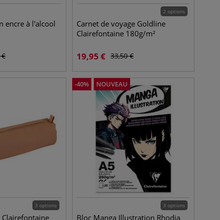
2 options
on encre à l'alcool
Carnet de voyage Goldline
Clairefontaine 180g/m²
19,95
€
€
33,50
€
-
40
%
NOUVEAU
3 options
3 options
 Clairefontaine
Bloc Manga Illustration Rhodia