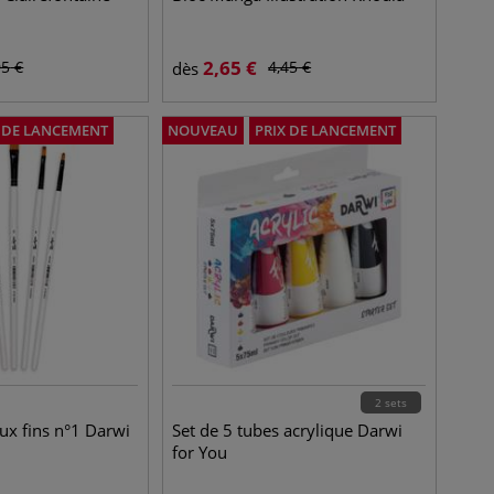
2,65
€
95
€
4,45
€
dès
X DE LANCEMENT
NOUVEAU
PRIX DE LANCEMENT
2 sets
ux fins n°1 Darwi
Set de 5 tubes acrylique Darwi
for You