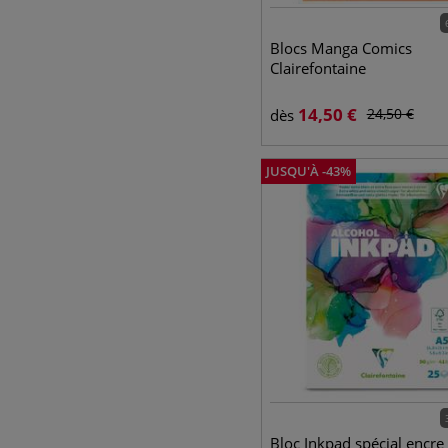
Blocs Manga Comics
Clairefontaine
14,50
€
24,50
€
dès
JUSQU'À
-
43
%
Bloc Inkpad spécial encre