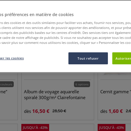
JUSQU'À
-
43
%
JUSQU'À
-
40
%
os préférences en matière de cookies
ns des cookies et des outils similaires pour faciliter vos achats, fournir nos services, 
clients utilisent nos services afin de pouvoir apporter des améliorations, et pour prés
y compris des publicités basées sur les centres d’intérêt. Des services tiers ont également
le cadre de notre affichage de publicités. Si vous ne souhaitez pas accepter tous les coo
 savoir plus sur comment nous utilisons les cookies, cliquer sur « Personnaliser les cook
er les cookies
Tout refuser
Autoriser
 couleurs
6 options
One"
Album de voyage aquarelle
Cernit gamme "
spiralé 300g/m² Clairefontaine
16,50
€
1,60
€
28,50
€
2,
dès
dès
JUSQU'À
-
43
%
JUSQU'À
-
43
%