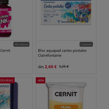
28 couleurs
3 options
 Cernit
Bloc aquapad cartes postales
Clairefontaine
2,60
€
5,25
€
dès
NOUVEAU
-
40
%