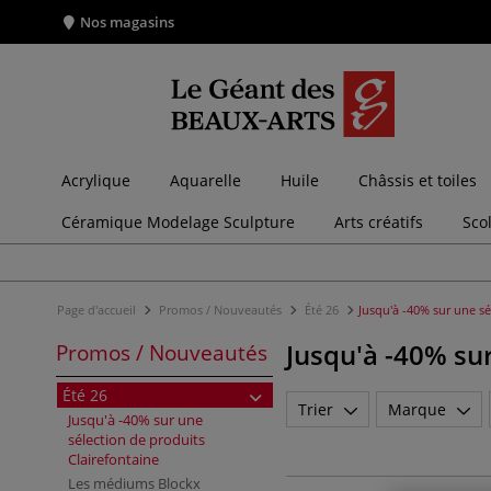
Nos magasins
Acrylique
Aquarelle
Huile
Châssis et toiles
Céramique Modelage Sculpture
Arts créatifs
Sco
Page d'accueil
Promos / Nouveautés
Été 26
Jusqu'à -40% sur une sé
Jusqu'à -40% sur
Promos / Nouveautés
Été 26
Trier
Marque
Jusqu'à -40% sur une
sélection de produits
Clairefontaine
Les médiums Blockx