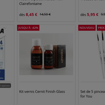
Clairefontaine
8,45
€
5,95
€
14,50
€
9,
dès
dès
JUSQU'À
-
42
%
NOUVEAU
PRI
4 options
Kit vernis Cernit Finish Glass
Set de 5 pincea
for You