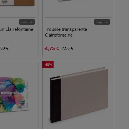
3 options
2 options
un Clairefontaine
Trousse transparente
Clairefontaine
4,75
€
,50
€
7,95
€
-
40
%