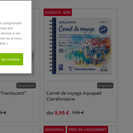
JUSQU'À
-
42
%
pour comprendre
enter des
 recours à ces
kies ou si vous
ies ».
 les cookies
14 couleurs
4 options
Translucent"
Carnet de voyage Aquapad
Clairefontaine
5,95
€
65
€
9,95
€
dès
NOUVEAU
PRIX DE LANCEMENT