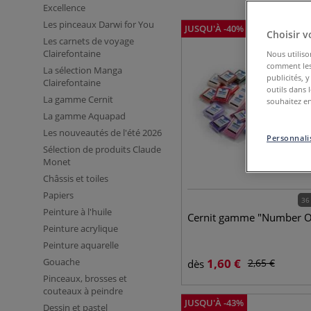
Excellence
Les pinceaux Darwi for You
JUSQU'À
-
40
%
Choisir v
Les carnets de voyage
Clairefontaine
Nous utiliso
comment les 
La sélection Manga
publicités, 
Clairefontaine
outils dans 
La gamme Cernit
souhaitez en
La gamme Aquapad
Les nouveautés de l'été 2026
Personnalis
Sélection de produits Claude
Monet
Châssis et toiles
Papiers
36
Peinture à l'huile
Cernit gamme "Number 
Peinture acrylique
Peinture aquarelle
Gouache
1,60
€
2,65
€
dès
Pinceaux, brosses et
couteaux à peindre
JUSQU'À
-
43
%
Dessin et pastel