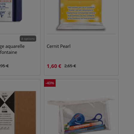
4 options
ge aquarelle
Cernit Pearl
fontaine
1,60
€
,95
€
2,65
€
-
40
%