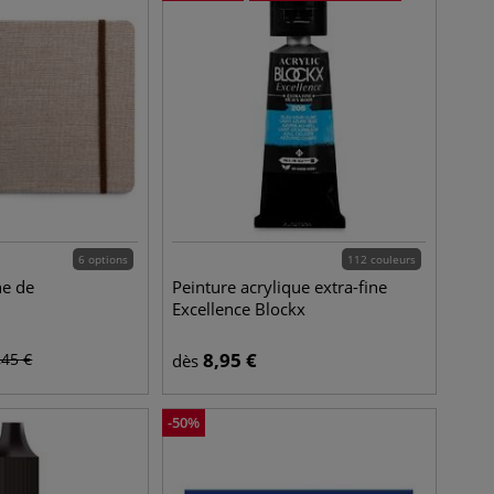
6 options
112 couleurs
ne de
Peinture acrylique extra-fine
Excellence Blockx
8,95
€
,45
€
dès
-
50
%