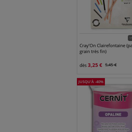
1
Cray’On Clairefontaine (p
grain très fin)
3,25
€
5,45
€
dès
JUSQU'À
-
40
%