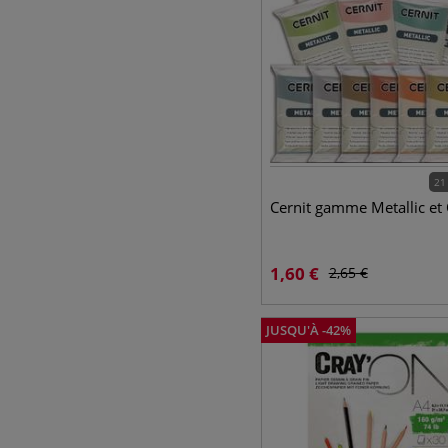
21
Cernit gamme Metallic et
1,60
€
2,65
€
JUSQU'À
-
42
%