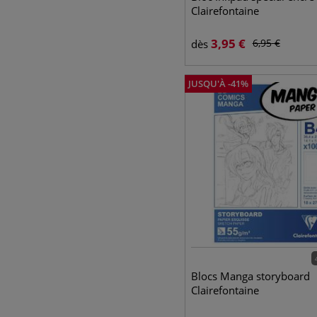
Clairefontaine
3,95
€
6,95
€
dès
JUSQU'À
-
41
%
Blocs Manga storyboard
Clairefontaine