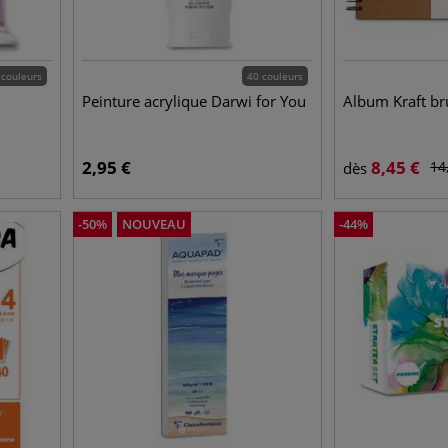
 couleurs
40 couleurs
Peinture acrylique Darwi for You
Album Kraft br
2,95
€
8,45
€
14
dès
-
50
%
NOUVEAU
-
44
%