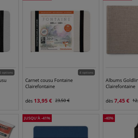
4 options
4 options
ousu
Carnet cousu Fontaine
Albums Goldli
Clairefontaine
Clairefontaine
13,95
€
7,45
€
23,50
€
12
dès
dès
JUSQU'À
-
41
%
-
40
%