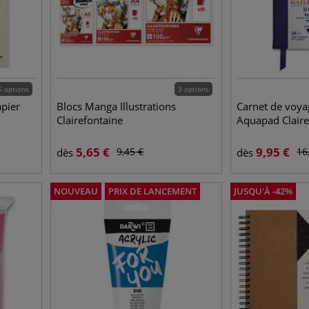
5 options
3 options
apier
Blocs Manga Illustrations
Carnet de voya
Clairefontaine
Aquapad Claire
5,65
€
9,95
€
9,45
€
16
dès
dès
NOUVEAU
PRIX DE LANCEMENT
JUSQU'À
-
42
%