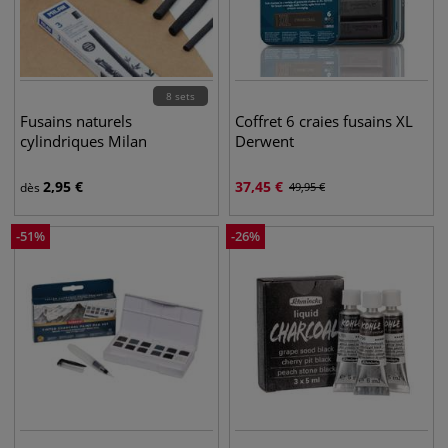
8 sets
Fusains naturels
Coffret 6 craies fusains XL
cylindriques Milan
Derwent
2,95
€
37,45
€
dès
49,95
€
-
51
%
-
26
%