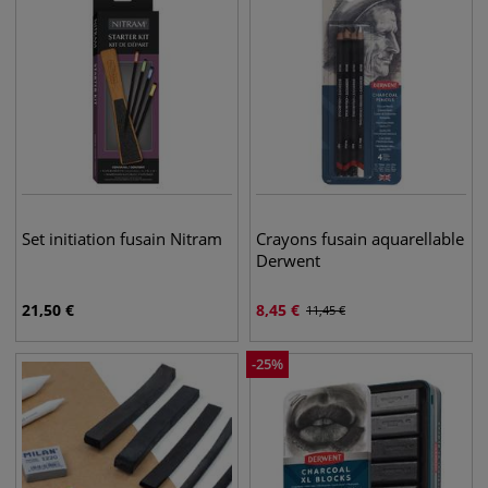
Set initiation fusain Nitram
Crayons fusain aquarellable
Derwent
21,50
€
8,45
€
11,45
€
-
25
%