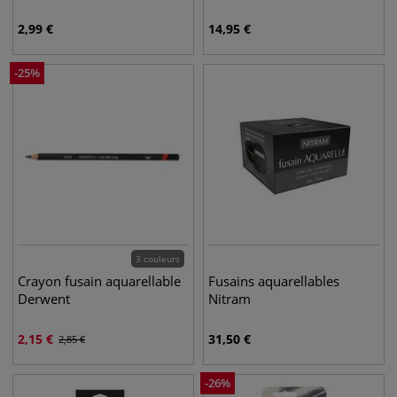
2,99
€
14,95
€
-
25
%
3 couleurs
Crayon fusain aquarellable
Fusains aquarellables
Derwent
Nitram
2,15
€
31,50
€
2,85
€
-
26
%