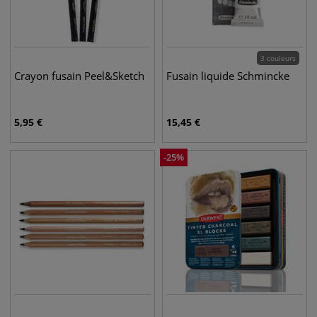
3 couleurs
Crayon fusain Peel&Sketch
Fusain liquide Schmincke
5,95
€
15,45
€
-
25
%