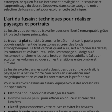
estomper, ce qui en fait un instrument privilégié pour l'esquisse et
l'apprentissage du dessin. Découvrez dans cette catégorie notre
sélection de fusains d'art pour explorer cette technique.
L'art du fusain : techniques pour réaliser
paysages et portraits
Le fusain vous permet de travailler avec une liberté remarquable grâce
à trois techniques principales.
Le
travail à plat
consiste à coucher le bâtonnet sur le papier pour
couvrir rapidement de larges zones et créer des fonds
atmosphériques. Le trait vertical, quant à lui, sert à préciser les détails,
les contours et les hachures. Enfin, l'estompage au doigt ou à
l'estompe transforme les traits bruts en fondus subtils, idéal pour
sculpter les volumes et jouer sur les transitions entre ombre et
lumière.
Le fusain excelle dans les sujets classiques que sont le portrait, le
paysage et la nature morte. Son rendu en clair-obscur met
magnifiquement en valeur les contrastes et la profondeur.
Pour réussir vos dessins au fusain, équipez-vous des accessoires
indispensables :
Estompe
: pour adoucir et mélanger les traits
Gomme mie de pain
: pour effacer en douceur et créer des
lumières
Fixatif
: pour conserver votre œuvre et éviter les bavures
Papier à grain
: pour accrocher le fusain et créer des effets de