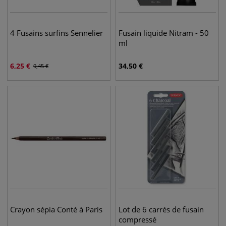
4 Fusains surfins Sennelier
Fusain liquide Nitram - 50
ml
6,25
€
34,50
€
9,45
€
Crayon sépia Conté à Paris
Lot de 6 carrés de fusain
compressé