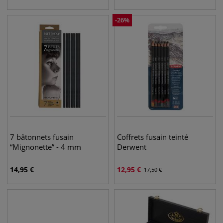
-
26
%
7 bâtonnets fusain
Coffrets fusain teinté
“Mignonette” - 4 mm
Derwent
14,95
€
12,95
€
17,50
€