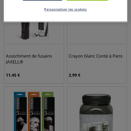
Personnaliser les cookies
Assortiment de fusains
Crayon blanc Conté à Paris
JAXELL®
11,45
€
2,99
€