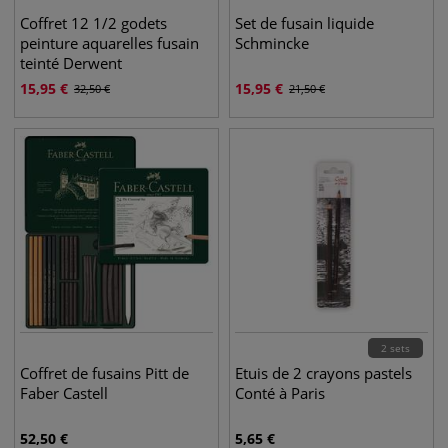
Coffret 12 1/2 godets
Set de fusain liquide
peinture aquarelles fusain
Schmincke
teinté Derwent
15,95
€
15,95
€
32,50
€
21,50
€
2 sets
Coffret de fusains Pitt de
Etuis de 2 crayons pastels
Faber Castell
Conté à Paris
52,50
€
5,65
€