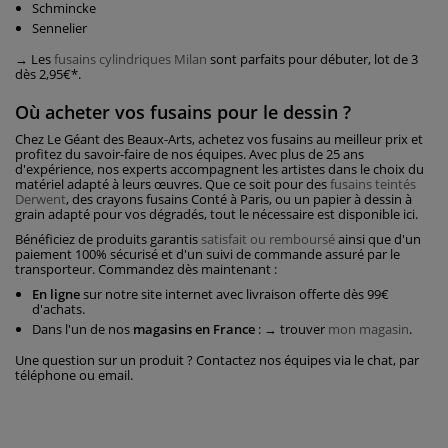
Schmincke
Sennelier
→ Les
fusains cylindriques Milan
sont parfaits pour débuter, lot de 3
dès 2,95€*.
Où acheter vos fusains pour le dessin ?
Chez Le Géant des Beaux-Arts, achetez vos fusains au meilleur prix et
profitez du savoir-faire de nos équipes. Avec plus de 25 ans
d'expérience, nos experts accompagnent les artistes dans le choix du
matériel adapté à leurs œuvres. Que ce soit pour des
fusains teintés
Derwent
, des crayons fusains Conté à Paris, ou un papier à dessin à
grain adapté pour vos dégradés, tout le nécessaire est disponible ici.
Bénéficiez de produits garantis
satisfait ou remboursé
ainsi que d'un
paiement 100% sécurisé et d'un suivi de commande assuré par le
transporteur. Commandez dès maintenant :
En ligne
sur notre site internet avec livraison offerte dès 99€
d'achats.
Dans l'un de nos
magasins en France
: → trouver
mon magasin
.
Une question sur un produit ? Contactez nos équipes via le chat, par
téléphone ou email.