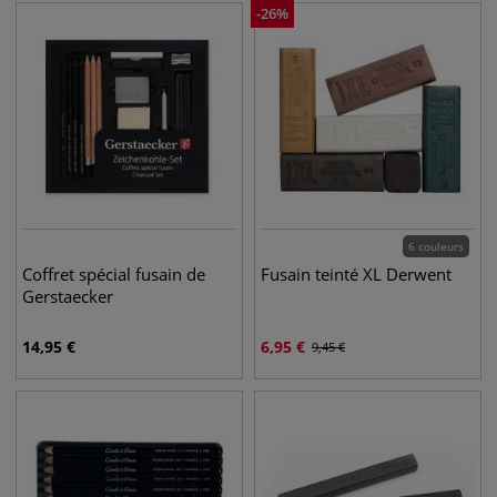
-
26
%
6 couleurs
Coffret spécial fusain de
Fusain teinté XL Derwent
Gerstaecker
14,95
€
6,95
€
9,45
€