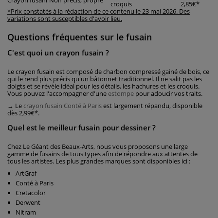
Crayon fusain
Noir précis, propre
croquis
2,85€*
*Prix constatés à la rédaction de ce contenu le 23 mai 2026. Des
variations sont susceptibles d'avoir lieu.
Questions fréquentes sur le fusain
C'est quoi un crayon fusain ?
Le crayon fusain est composé de charbon compressé gainé de bois, ce
qui le rend plus précis qu'un bâtonnet traditionnel. Il ne salit pas les
doigts et se révèle idéal pour les détails, les hachures et les croquis.
Vous pouvez l'accompagner d'une
estompe
pour adoucir vos traits.
→ Le
crayon fusain Conté à Paris
est largement répandu, disponible
dès 2,99€*.
Quel est le meilleur fusain pour dessiner ?
Chez Le Géant des Beaux-Arts, nous vous proposons une large
gamme de fusains de tous types afin de répondre aux attentes de
tous les artistes. Les plus grandes marques sont disponibles ici :
ArtGraf
Conté à Paris
Cretacolor
Derwent
Nitram