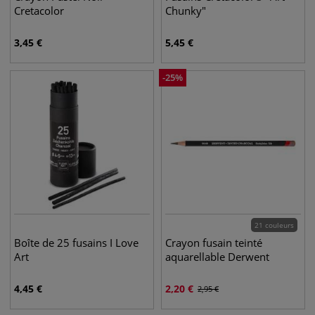
Cretacolor
Chunky"
3,45
€
5,45
€
-
25
%
21 couleurs
Boîte de 25 fusains I Love
Crayon fusain teinté
Art
aquarellable Derwent
4,45
€
2,20
€
2,95
€