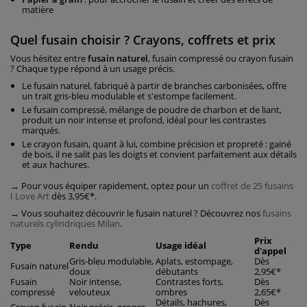
matière
Quel fusain choisir ? Crayons, coffrets et prix
Vous hésitez entre
fusain naturel
, fusain compressé ou crayon fusain
? Chaque type répond à un usage précis.
Le fusain naturel, fabriqué à partir de branches carbonisées, offre
un trait gris-bleu modulable et s'estompe facilement.
Le fusain compressé, mélange de poudre de charbon et de liant,
produit un noir intense et profond, idéal pour les contrastes
marqués.
Le crayon fusain, quant à lui, combine précision et propreté : gainé
de bois, il ne salit pas les doigts et convient parfaitement aux détails
et aux hachures.
→ Pour vous équiper rapidement, optez pour un
coffret de 25 fusains
I Love Art
dès 3,95€*.
→ Vous souhaitez découvrir le fusain naturel ? Découvrez nos
fusains
naturels cylindriques Milan
.
Prix
Type
Rendu
Usage idéal
d'appel
Gris-bleu modulable,
Aplats, estompage,
Dès
Fusain naturel
doux
débutants
2,95€*
Fusain
Noir intense,
Contrastes forts,
Dès
compressé
velouteux
ombres
2,65€*
Détails, hachures,
Dès