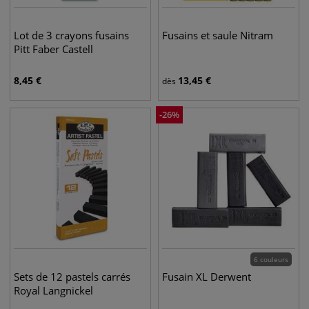
Lot de 3 crayons fusains
Fusains et saule Nitram
Pitt Faber Castell
8,45
€
13,45
€
dès
-
26
%
6 couleurs
Sets de 12 pastels carrés
Fusain XL Derwent
Royal Langnickel