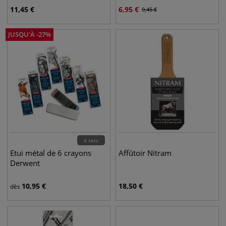
11,45
€
6,95
€
9,45
€
JUSQU'À
-
27
%
4 sets
Etui métal de 6 crayons
Affûtoir Nitram
Derwent
10,95
€
18,50
€
dès