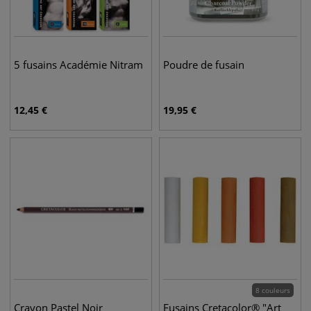
5 fusains Académie Nitram
Poudre de fusain
12,45
€
19,95
€
8 couleurs
Crayon Pastel Noir
Fusains Cretacolor® "Art