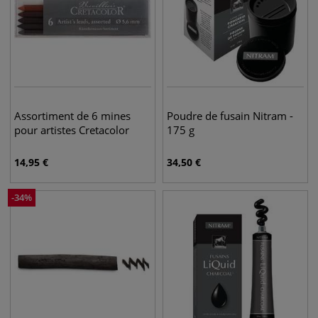
Assortiment de 6 mines
Poudre de fusain Nitram -
pour artistes Cretacolor
175 g
14,95
€
34,50
€
-
34
%