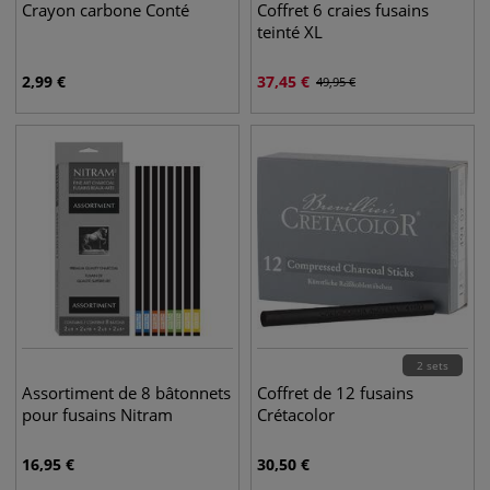
Crayon carbone Conté
Coffret 6 craies fusains
teinté XL
2,99
€
37,45
€
49,95
€
2 sets
Assortiment de 8 bâtonnets
Coffret de 12 fusains
pour fusains Nitram
Crétacolor
16,95
€
30,50
€