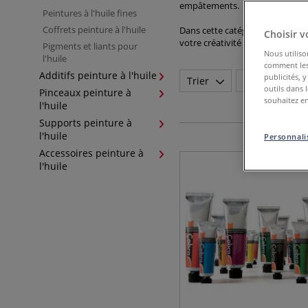
empâtements.
Peintures à l'huile fines
Coffrets peinture à l'huile
Dans cette catégorie, retrouve
Choisir v
votre créativité !
Pigments et liants pour
Nous utiliso
l'huile
comment les 
Additifs peinture à l'huile
publicités, 
Trier
Marque
outils dans 
Pinceaux peinture à
souhaitez en
l'huile
Supports peinture à
l'huile
Personnalis
Accessoires peinture à
l'huile