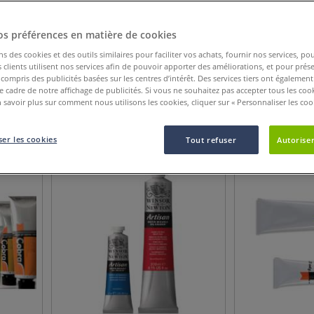
z un
large choix de peintures à l'huile
solubles à l'eau sur Le Géant des Beaux-A
os préférences en matière de cookies
ns des cookies et des outils similaires pour faciliter vos achats, fournir nos services, 
clients utilisent nos services afin de pouvoir apporter des améliorations, et pour prés
y compris des publicités basées sur les centres d’intérêt. Des services tiers ont également
Catégorie de produit
Recommandé pour
Afficher pl
le cadre de notre affichage de publicités. Si vous ne souhaitez pas accepter tous les coo
 savoir plus sur comment nous utilisons les cookies, cliquer sur « Personnaliser les cook
29
Articles
er les cookies
Tout refuser
Autoriser
JUSQU'À
-
28
%