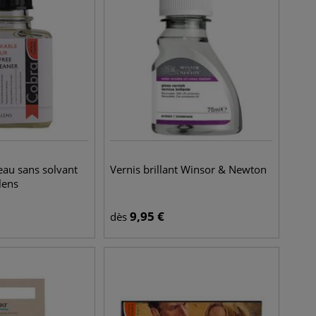
eau sans solvant
Vernis brillant Winsor & Newton
lens
9,95
€
dès