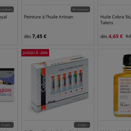
 couleurs
40 couleurs
oyal
Peinture à l'huile Artisan
Huile Cobra St
Talens
7,45
€
4,65
€
6,
dès
dès
JUSQU'À
-
26
%
3 sets
3 sets