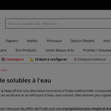
Papiers
Atelier
Pinceaux
Dessin Pastels
Arts
laire
Eco-Produits
Livres Beaux-Arts
Promos / Nouvea
Catalogues
Châssis à configurer
Chèques cadeaux
 l'eau
le solubles à l'eau
 à l'eau
offrent une alternative innovante à l'huile traditionnelle. Composées
t en se diluant et se nettoyant à l'eau, sans solvant. Elles sèchent plus ra
.
tant retrouver les effets de l'huile avec une
manipulation plus simple et éc