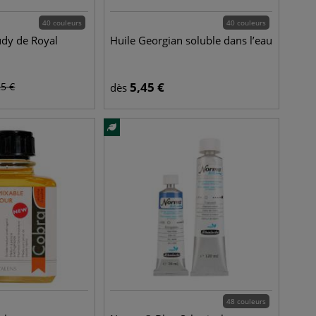
40 couleurs
40 couleurs
udy de Royal
Huile Georgian soluble dans l’eau
5,45
€
25
€
dès
48 couleurs