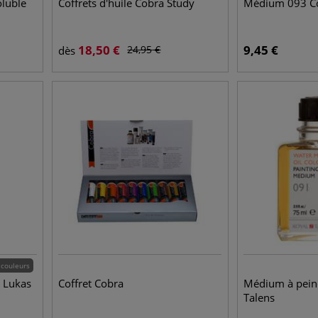
oluble
Coffrets d'huile Cobra Study
Médium 093 C
18,50
€
9,45
€
24,95
€
dès
 couleurs
n Lukas
Coffret Cobra
Médium à pein
Talens