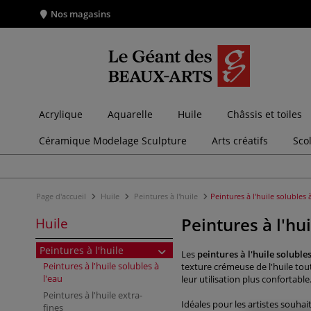
Nos magasins
Acrylique
Aquarelle
Huile
Châssis et toiles
Céramique Modelage Sculpture
Arts créatifs
Sco
Page d'accueil
Huile
Peintures à l'huile
Peintures à l'huile solubles à
Peintures à l'hui
Huile
Peintures à l'huile
Les
peintures à l'huile solubles
Peintures à l'huile solubles à
texture crémeuse de l'huile tou
l'eau
leur utilisation plus confortable
Peintures à l'huile extra-
Idéales pour les artistes souhai
fines