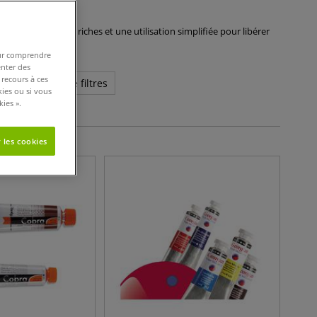
rts. Des couleurs riches et une utilisation simplifiée pour libérer
pour comprendre
enter des
 recours à ces
us de critères de filtres
kies ou si vous
ies ».
 les cookies