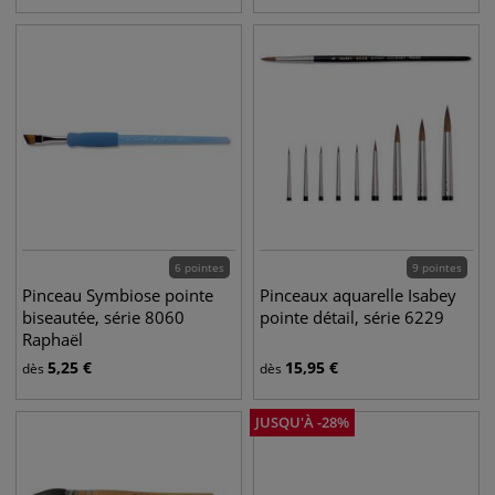
6 pointes
9 pointes
Pinceau Symbiose pointe
Pinceaux aquarelle Isabey
biseautée, série 8060
pointe détail, série 6229
Raphaël
5,25
€
15,95
€
dès
dès
JUSQU'À
-
28
%