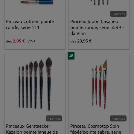
6 pointes
Pinceau Cotman pointe
Pinceau Jupon Casanéo
ronde, série 111
pointe ronde, série 5599 -
da Vinci
2,95
€
23,95
€
dès
3,95
€
dès
7 pointes
4 pointes
Pinceaux Gerstaecker
Pinceau Cosmotop Spin
Kazalon pointe langue de
“épée”pointe sabre, série