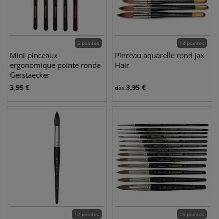
5 pointes
18 pointes
Mini-pinceaux
Pinceau aquarelle rond Jax
ergonomique pointe ronde
Hair
Gerstaecker
3,95
€
3,95
€
dès
12 pointes
15 pointes