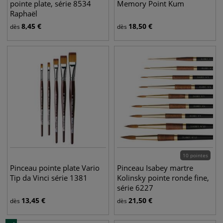
pointe plate, série 8534
Memory Point Kum
Raphaël
8,45
€
18,50
€
dès
dès
10 pointes
Pinceau pointe plate Vario
Pinceau Isabey martre
Tip da Vinci série 1381
Kolinsky pointe ronde fine,
série 6227
13,45
€
21,50
€
dès
dès