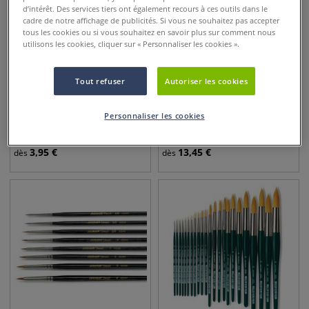
d’intérêt. Des services tiers ont également recours à ces outils dans le
cadre de notre affichage de publicités. Si vous ne souhaitez pas accepter
tous les cookies ou si vous souhaitez en savoir plus sur comment nous
utilisons les cookies, cliquer sur « Personnaliser les cookies ».
Tout refuser
Autoriser les cookies
19 pointes
14 pointes
Pinceau en poils de Martre
Pinceaux martre Kolisky de
Personnaliser les cookies
rouge Gerstaecker
Raphaël série 8413
3,95
€
13,45
€
dès
dès