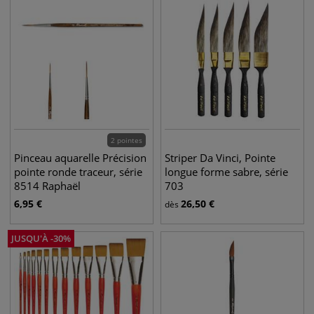
2 pointes
Pinceau aquarelle Précision
Striper Da Vinci, Pointe
pointe ronde traceur, série
longue forme sabre, série
8514 Raphaël
703
6,95
€
26,50
€
dès
JUSQU'À
-
30
%