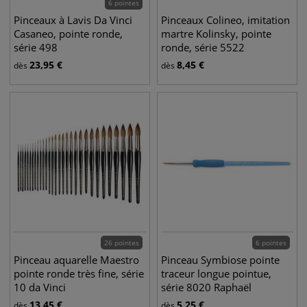
6 pointes
Pinceaux à Lavis Da Vinci
Pinceaux Colineo, imitation
Casaneo, pointe ronde,
martre Kolinsky, pointe
série 498
ronde, série 5522
23,95
€
8,45
€
dès
dès
26 pointes
6 pointes
Pinceau aquarelle Maestro
Pinceau Symbiose pointe
pointe ronde très fine, série
traceur longue pointue,
10 da Vinci
série 8020 Raphaël
13,45
€
5,25
€
dès
dès