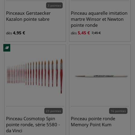
3 pointes
Pinceaux Gerstaecker
Pinceau aquarelle imitation
Kazalon pointe sabre
martre Winsor et Newton
pointe ronde
4,95
€
5,45
€
dès
dès
7,45
€
23 pointes
16 pointes
Pinceau Cosmotop Spin
Pinceau pointe ronde
pointe ronde, série 5580 -
Memory Point Kum
da Vinci