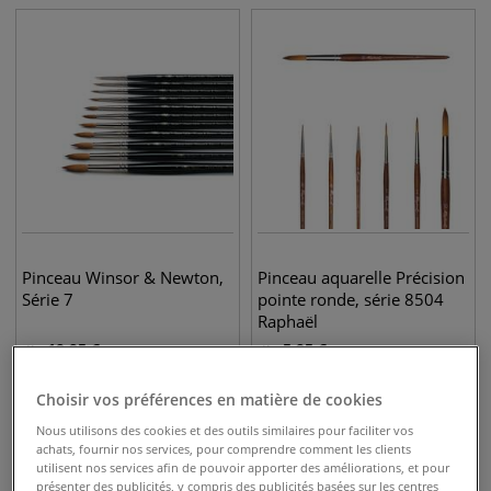
Pinceau Winsor & Newton,
Pinceau aquarelle Précision
Série 7
pointe ronde, série 8504
Raphaël
19,95
€
5,95
€
dès
dès
Choisir vos préférences en matière de cookies
Nous utilisons des cookies et des outils similaires pour faciliter vos
achats, fournir nos services, pour comprendre comment les clients
utilisent nos services afin de pouvoir apporter des améliorations, et pour
présenter des publicités, y compris des publicités basées sur les centres