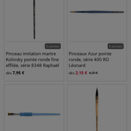
5 pointes
6 pointes
Pinceau imitation martre
Pinceaux Azur pointe
Kolinsky pointe ronde fine
ronde, série 400 RO
effilée, série 8348 Raphaël
Léonard
7,95
€
2,15
€
dès
dès
4,25
€