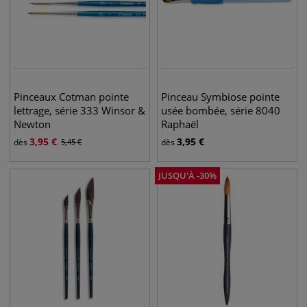
Pinceaux Cotman pointe
Pinceau Symbiose pointe
lettrage, série 333 Winsor &
usée bombée, série 8040
Newton
Raphaël
3,95
€
3,95
€
dès
5,45
€
dès
JUSQU'À
-
30
%