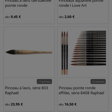
Pinceau à lavis Gerstaecker
Pinceaux aquarelle pointe
pointe ronde
ronde I Love Art
9,45
€
2,60
€
dès
dès
17 pointes
14 pointes
Pinceau à lavis, série 803
Pinceau pointe ronde
Raphaël
effilée, série 8408 Raphäel
23,95
€
16,50
€
dès
dès