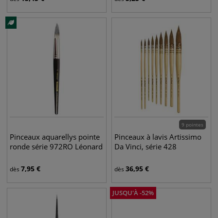
9 pointes
Pinceaux aquarellys pointe
Pinceaux à lavis Artissimo
ronde série 972RO Léonard
Da Vinci, série 428
7,95
€
36,95
€
dès
dès
JUSQU'À
-
52
%