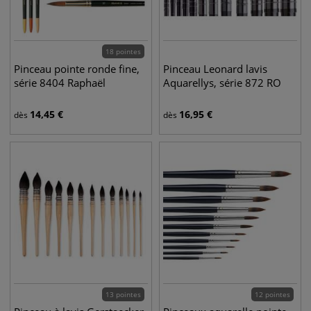
18 pointes
Pinceau pointe ronde fine,
Pinceau Leonard lavis
série 8404 Raphaël
Aquarellys, série 872 RO
14,45
€
16,95
€
dès
dès
13 pointes
12 pointes