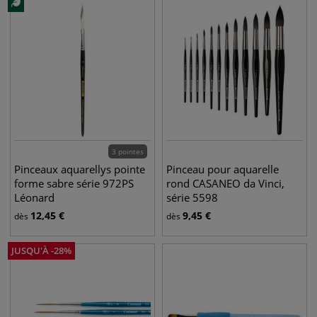
3 pointes
Pinceaux aquarellys pointe
Pinceau pour aquarelle
forme sabre série 972PS
rond CASANEO da Vinci,
Léonard
série 5598
12,45
€
9,45
€
dès
dès
JUSQU'À
-
28
%