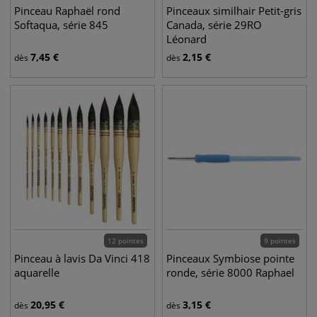
Pinceau Raphaël rond
Pinceaux similhair Petit-gris
Softaqua, série 845
Canada, série 29RO
Léonard
7,45
€
2,15
€
dès
dès
12 pointes
9 pointes
Pinceau à lavis Da Vinci 418
Pinceaux Symbiose pointe
aquarelle
ronde, série 8000 Raphael
20,95
€
3,15
€
dès
dès