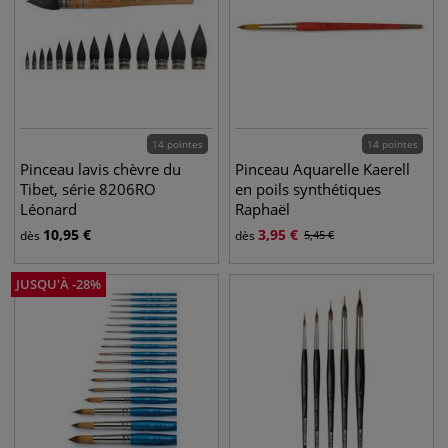
14 pointes
14 pointes
Pinceau lavis chèvre du
Pinceau Aquarelle Kaerell
Tibet, série 8206RO
en poils synthétiques
Léonard
Raphaël
10,95
€
3,95
€
dès
dès
5,45
€
JUSQU'À
-
28
%