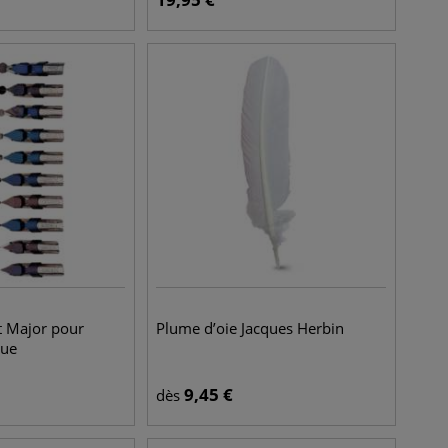
t Major pour
Plume d’oie Jacques Herbin
que
9,45
€
dès