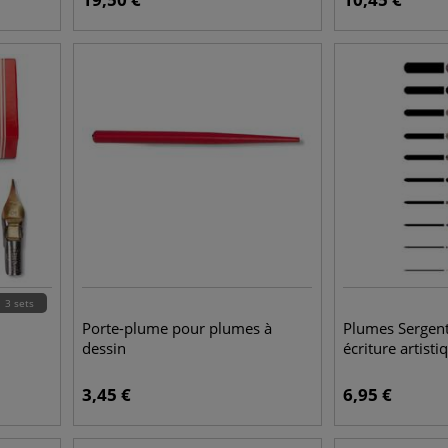
3 sets
Porte-plume pour plumes à
Plumes Sergen
dessin
écriture artisti
3,45
€
6,95
€