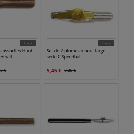
7 sets
3 sets
s assorties Hunt
Set de 2 plumes à bout large
edball
série C Speedball
5,45
€
45
€
8,25
€