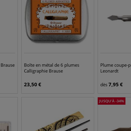
e Brause
Boîte en métal de 6 plumes
Plume coupe-p
Calligraphie Brause
Leonardt
23,50
€
7,95
€
dès
JUSQU'À
-
34
%