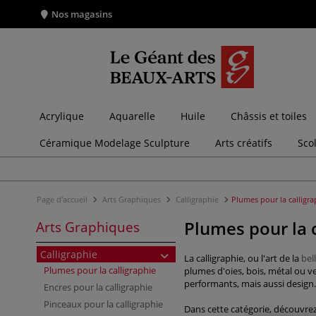
Nos magasins
Acrylique
Aquarelle
Huile
Châssis et toiles
Céramique Modelage Sculpture
Arts créatifs
Sco
Page d'accueil
Arts Graphiques
Calligraphie
Plumes pour la calligra
Plumes pour la c
Arts Graphiques
Calligraphie
La calligraphie, ou l'art de la
bel
Plumes pour la calligraphie
plumes d'oies, bois, métal ou ve
performants, mais aussi design.
Encres pour la calligraphie
Pinceaux pour la calligraphie
Dans cette catégorie, découvrez