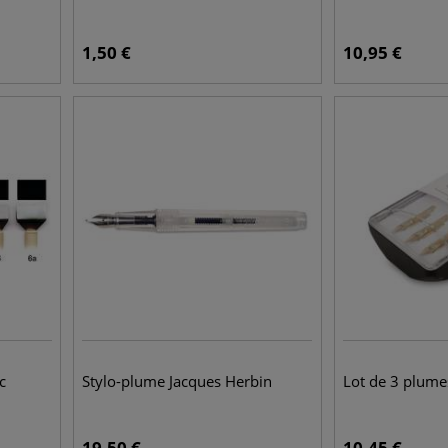
1,50
€
10,95
€
c
Stylo-plume Jacques Herbin
Lot de 3 plume
19,50
€
10,45
€