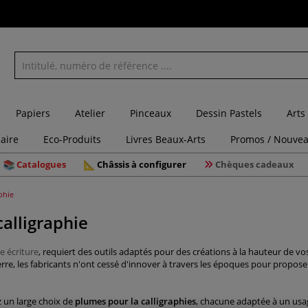
Papiers
Atelier
Pinceaux
Dessin Pastels
Arts
laire
Eco-Produits
Livres Beaux-Arts
Promos / Nouvea
Catalogues
Châssis à configurer
Chèques cadeaux
phie
alligraphie
le écriture
, requiert des outils adaptés pour des créations à la hauteur de vos
rre, les fabricants n'ont cessé d'innover à travers les époques pour proposer
 un large choix de
plumes pour la calligraphies
, chacune adaptée à un usag