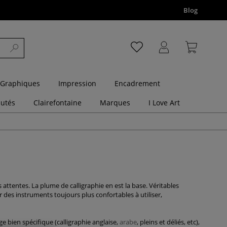
Blog
 Graphiques
Impression
Encadrement
utés
Clairefontaine
Marques
I Love Art
 attentes. La plume de calligraphie en est la base. Véritables
 des instruments toujours plus confortables à utiliser,
e bien spécifique (calligraphie anglaise,
arabe
, pleins et déliés, etc),