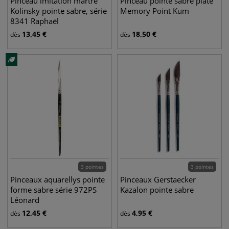
Pinceau imitation martre
Pinceau pointe sabre plate
Kolinsky pointe sabre, série
Memory Point Kum
8341 Raphaël
13,45
€
18,50
€
dès
dès
3 pointes
3 pointes
Pinceaux aquarellys pointe
Pinceaux Gerstaecker
forme sabre série 972PS
Kazalon pointe sabre
Léonard
12,45
€
4,95
€
dès
dès