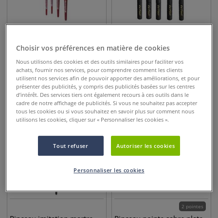
4 pointes
Pinceau Cosmotop Spin
Striper Da Vinci, Pointe
Choisir vos préférences en matière de cookies
“épée”pointe sabre, série
longue forme sabre, série
Nous utilisons des cookies et des outils similaires pour faciliter vos
5587 Da Vinci
703
achats, fournir nos services, pour comprendre comment les clients
utilisent nos services afin de pouvoir apporter des améliorations, et pour
24,95
€
26,50
€
dès
dès
présenter des publicités, y compris des publicités basées sur les centres
d’intérêt. Des services tiers ont également recours à ces outils dans le
cadre de notre affichage de publicités. Si vous ne souhaitez pas accepter
tous les cookies ou si vous souhaitez en savoir plus sur comment nous
utilisons les cookies, cliquer sur « Personnaliser les cookies ».
Tout refuser
Autoriser les cookies
Personnaliser les cookies
2 pointes