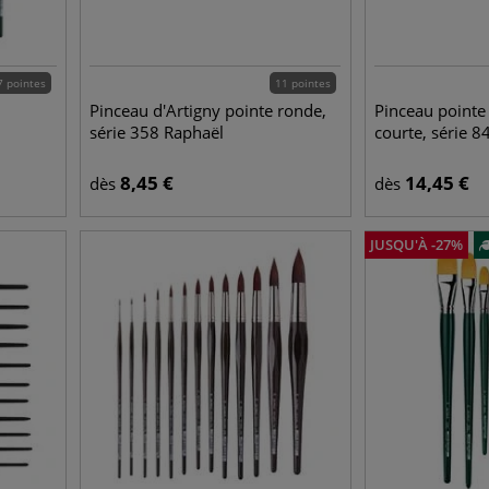
7 pointes
11 pointes
Pinceau d'Artigny pointe ronde,
Pinceau pointe
série 358 Raphaël
courte, série 
8,45
€
14,45
€
dès
dès
JUSQU'À
-
27
%