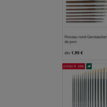
Pinceau rond Gerstaecker
de porc
1,95
€
dès
JUSQU'À
-
29
%