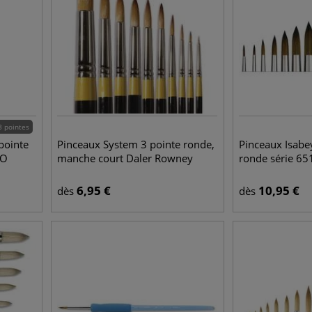
3 pointes
pointe
Pinceaux System 3 pointe ronde,
Pinceaux Isabey
RO
manche court Daler Rowney
ronde série 65
6,95
€
10,95
€
dès
dès