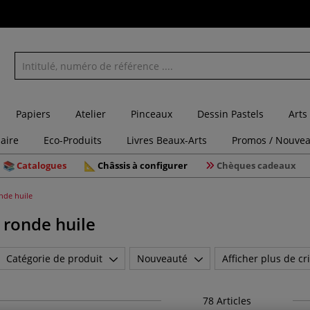
Papiers
Atelier
Pinceaux
Dessin Pastels
Arts
laire
Eco-Produits
Livres Beaux-Arts
Promos / Nouvea
Catalogues
Châssis à configurer
Chèques cadeaux
nde huile
 ronde huile
Catégorie de produit
Nouveauté
Afficher plus de cri
78
Articles