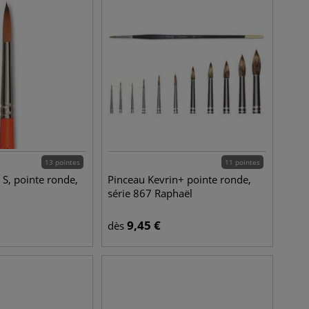
13 pointes
11 pointes
 S, pointe ronde,
Pinceau Kevrin+ pointe ronde,
série 867 Raphaël
9,45
€
dès