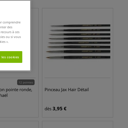
pour comprendre
enter des
 recours à ces
kies ou si vous
ies ».
 les cookies
12 pointes
ion pointe ronde,
Pinceau Jax Hair Détail
haël
3,95
€
dès