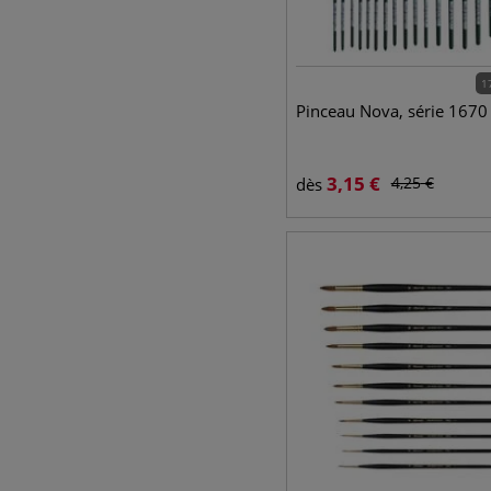
1
Pinceau Nova, série 1670
3,15
€
4,25
€
dès