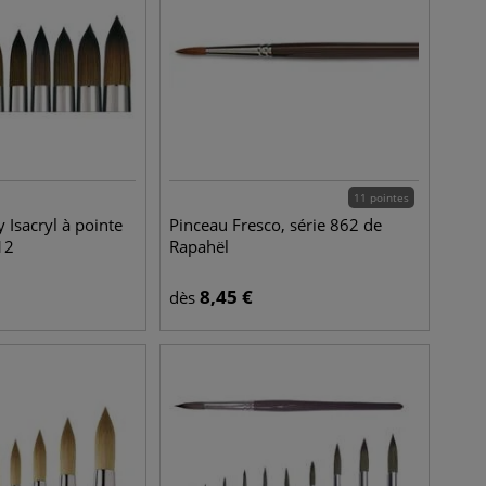
11 pointes
 Isacryl à pointe
Pinceau Fresco, série 862 de
12
Rapahël
8,45
€
dès