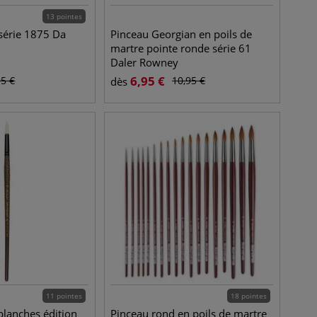
13 pointes
série 1875 Da
Pinceau Georgian en poils de
martre pointe ronde série 61
Daler Rowney
6,95
€
95
€
10,95
€
dès
11 pointes
18 pointes
blanches édition
Pinceau rond en poils de martre