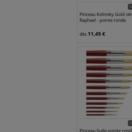
1
Pinceau Kolinsky Gold sé
Raphael - pointe ronde
11,45
€
dès
1
Pinceau huile pointe rond