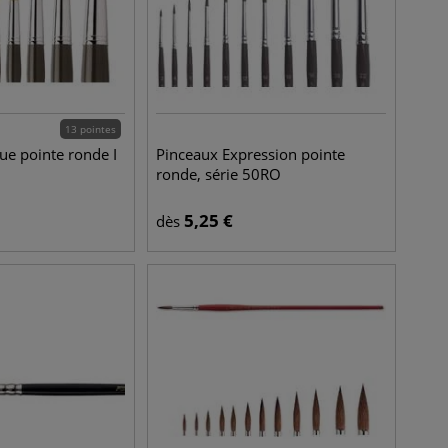
13 pointes
ue pointe ronde I
Pinceaux Expression pointe
ronde, série 50RO
5,25
€
dès