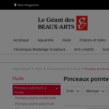
Nos magasins
Acrylique
Aquarelle
Huile
Châssis et toiles
Céramique Modelage Sculpture
Arts créatifs
Sco
Page d'accueil
Huile
Pinceaux peinture à l'huile
Pinceaux pointe ro
Pinceaux pointe
Huile
Pinceaux peinture à
Trier
Marque
l'huile
Pinceaux pointe ronde huile
Pinceaux pointe plate huile