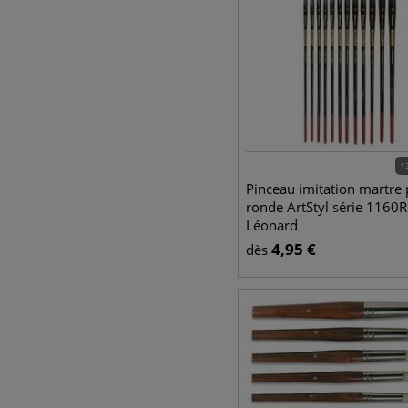
1
Pinceau imitation martre 
ronde ArtStyl série 1160
Léonard
4,95
€
dès