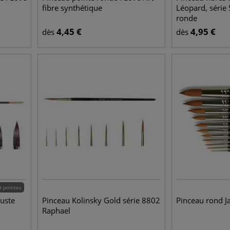
fibre synthétique
Léopard, série
ronde
4,45
€
4,95
€
dès
dès
9 pointes
uste
Pinceau Kolinsky Gold série 8802
Pinceau rond Ja
Raphael