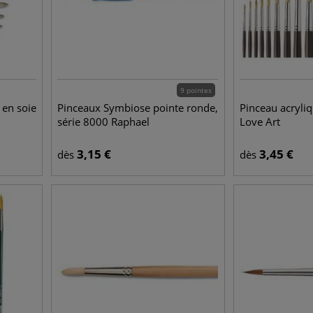
9 pointes
 en soie
Pinceaux Symbiose pointe ronde,
Pinceau acryliq
série 8000 Raphael
Love Art
3,15
€
3,45
€
dès
dès