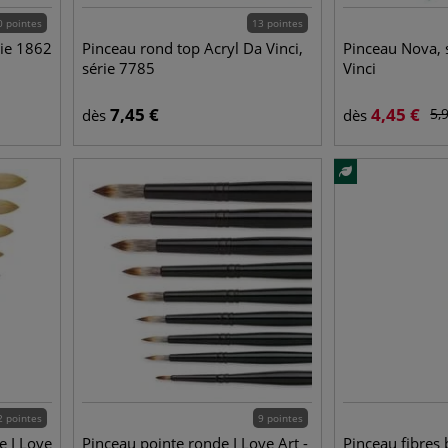
0 pointes
13 pointes
rie 1862
Pinceau rond top Acryl Da Vinci,
Pinceau Nova, 
série 7785
Vinci
7,45
€
4,45
€
5,
dès
dès
2 pointes
9 pointes
e I Love
Pinceau pointe ronde I Love Art -
Pinceau fibres 