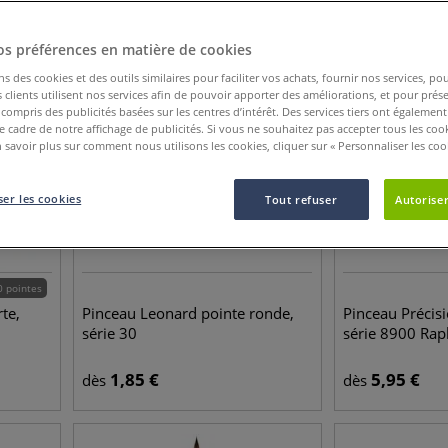
os préférences en matière de cookies
ns des cookies et des outils similaires pour faciliter vos achats, fournir nos services, 
clients utilisent nos services afin de pouvoir apporter des améliorations, et pour prés
y compris des publicités basées sur les centres d’intérêt. Des services tiers ont également
le cadre de notre affichage de publicités. Si vous ne souhaitez pas accepter tous les coo
 savoir plus sur comment nous utilisons les cookies, cliquer sur « Personnaliser les cook
er les cookies
Tout refuser
Autoriser
0 pointes
te,
Pinceau Leonard pointe ronde,
Pinceau Précis
série 30
série 8900 Rap
1,85
€
5,95
€
dès
dès