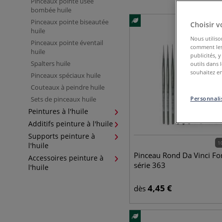
Pinceaux pointe usée
bombée huile
Pinceaux pointe biseautée
Choisir v
huile
Nous utiliso
Pinceaux pointe éventail
comment les 
huile
publicités, 
Spalters huile
outils dans 
souhaitez en
Pinceaux spéciaux huile
Couteaux à peindre huile
Sets de pinceaux huile
Personnalis
Peintures à l'huile
Additifs peinture à l'huile
Supports peinture à
1
l'huile
Pinceau Rond Da Vinci For
Accessoires peinture à
série 363
l'huile
4,45
€
dès