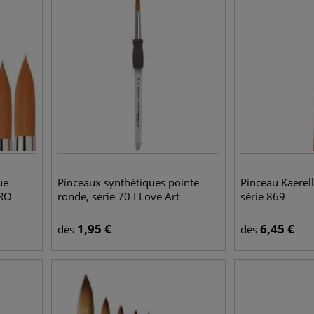
ue
Pinceaux synthétiques pointe
Pinceau Kaerell
 RO
ronde, série 70 I Love Art
série 869
1,95
€
6,45
€
dès
dès