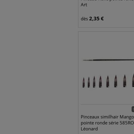
Art
2,35
€
dès
Pinceaux similhair Mango
pointe ronde série 585RO
Léonard