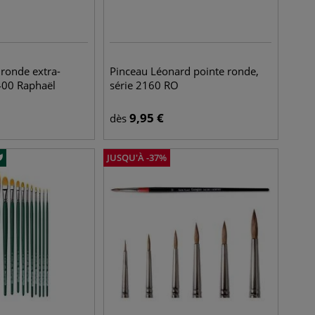
 ronde extra-
Pinceau Léonard pointe ronde,
8400 Raphaël
série 2160 RO
9,95
€
dès
JUSQU'À
-
37
%