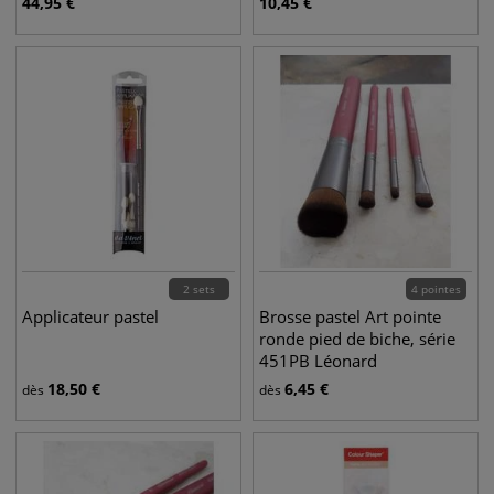
44,95
€
10,45
€
2 sets
4 pointes
Applicateur pastel
Brosse pastel Art pointe
ronde pied de biche, série
451PB Léonard
18,50
€
6,45
€
dès
dès