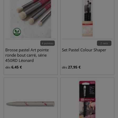
4 pointes
2 sets
Brosse pastel Art pointe
Set Pastel Colour Shaper
ronde bout carré, série
450RD Léonard
6,45
€
27,95
€
dès
dès