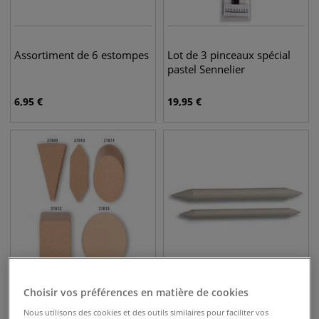
Assortiment de 6 estompes
Lot de 3 pinceaux spécial
pastel Sennelier
6,95
€
19,95
€
6 pointes
Choisir vos préférences en matière de cookies
Eponges Sofft pour artistes
Estompe
Nous utilisons des cookies et des outils similaires pour faciliter vos