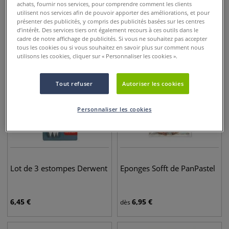
achats, fournir nos services, pour comprendre comment les clients
utilisent nos services afin de pouvoir apporter des améliorations, et pour
présenter des publicités, y compris des publicités basées sur les centres
6,95
€
6,95
€
dès
dès
d’intérêt. Des services tiers ont également recours à ces outils dans le
cadre de notre affichage de publicités. Si vous ne souhaitez pas accepter
tous les cookies ou si vous souhaitez en savoir plus sur comment nous
utilisons les cookies, cliquer sur « Personnaliser les cookies ».
Tout refuser
Autoriser les cookies
Personnaliser les cookies
Lot de 3 estompes Derwent
Eponges Sofft de PanPastel
6,45
€
6,95
€
dès