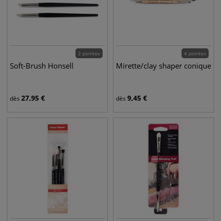
2 pointes
4 pointes
Soft-Brush Honsell
Mirette/clay shaper conique
27,95
€
9,45
€
dès
dès