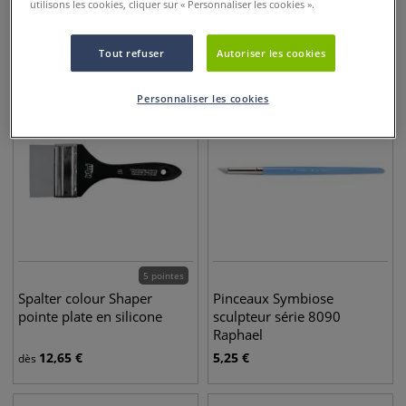
utilisons les cookies, cliquer sur « Personnaliser les cookies ».
9,45
€
9,45
€
dès
dès
Tout refuser
Autoriser les cookies
Personnaliser les cookies
5 pointes
Spalter colour Shaper
Pinceaux Symbiose
pointe plate en silicone
sculpteur série 8090
Raphael
12,65
€
5,25
€
dès