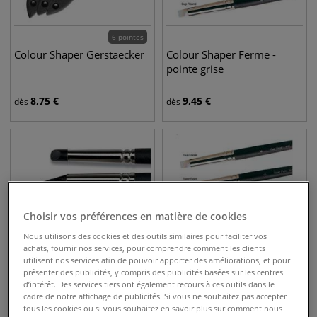
6 pointes
Colour Shaper Gerstaecker
Colour Shaper Ferme -
pointe grise
8,75
€
9,45
€
dès
dès
Choisir vos préférences en matière de cookies
Nous utilisons des cookies et des outils similaires pour faciliter vos
achats, fournir nos services, pour comprendre comment les clients
utilisent nos services afin de pouvoir apporter des améliorations, et pour
présenter des publicités, y compris des publicités basées sur les centres
d’intérêt. Des services tiers ont également recours à ces outils dans le
cadre de notre affichage de publicités. Si vous ne souhaitez pas accepter
Colour shaper Dure - pointe
Colour Shaper Souple -
tous les cookies ou si vous souhaitez en savoir plus sur comment nous
noire
pointe ivoire