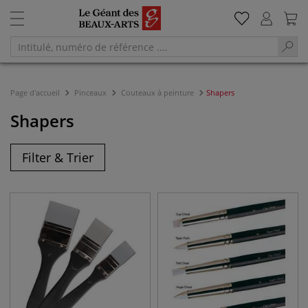
Page d'accueil
Pinceaux
Couteaux à peinture
Shapers
Shapers
Filter & Trier