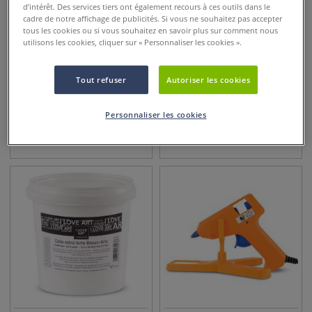
d’intérêt. Des services tiers ont également recours à ces outils dans le
cadre de notre affichage de publicités. Si vous ne souhaitez pas accepter
tous les cookies ou si vous souhaitez en savoir plus sur comment nous
utilisons les cookies, cliquer sur « Personnaliser les cookies ».
7 options
Tout refuser
Autoriser les cookies
Rouleau kraft gommé
Recharge de colle pour
pistolet à colle grand
Personnaliser les cookies
modèle O'Color
5,45
€
27,50
€
dès