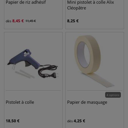
Papier de riz adhésif
Mini pistolet à colle Alix
Cléopâtre
8,45
€
8,25
€
dès
11,45
€
4 options
Pistolet à colle
Papier de masquage
18,50
€
4,25
€
dès