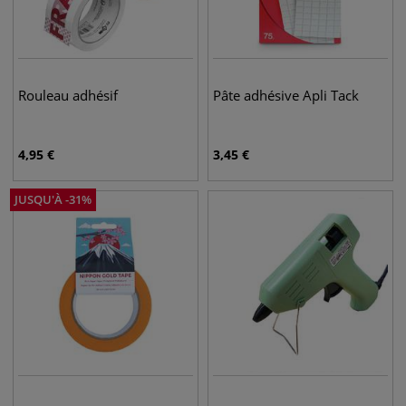
Rouleau adhésif
Pâte adhésive Apli Tack
4,95
€
3,45
€
JUSQU'À
-
31
%