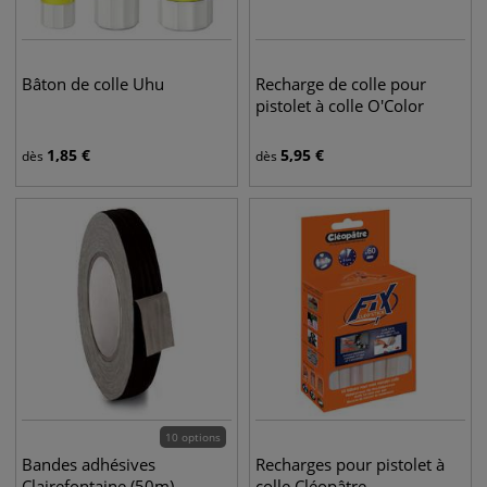
Bâton de colle Uhu
Recharge de colle pour
pistolet à colle O'Color
1,85
€
5,95
€
dès
dès
10 options
Bandes adhésives
Recharges pour pistolet à
Clairefontaine (50m)
colle Cléopâtre