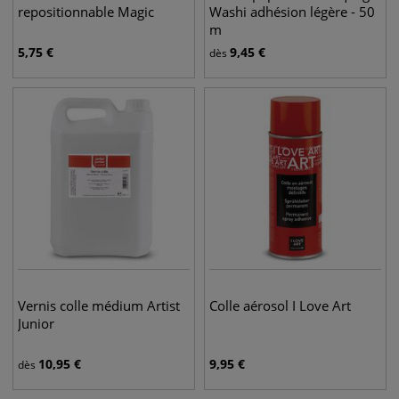
repositionnable Magic
Washi adhésion légère - 50
m
5,75
€
9,45
€
dès
Vernis colle médium Artist
Colle aérosol I Love Art
Junior
10,95
€
9,95
€
dès