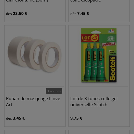
23,50
€
7,45
€
dès
dès
3 options
Ruban de masquage I love
Lot de 3 tubes colle gel
Art
universelle Scotch
3,45
€
9,75
€
dès