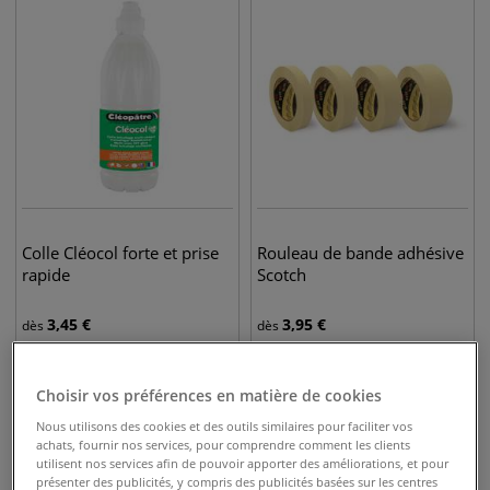
Colle Cléocol forte et prise
Rouleau de bande adhésive
rapide
Scotch
3,45
€
3,95
€
dès
dès
Choisir vos préférences en matière de cookies
Nous utilisons des cookies et des outils similaires pour faciliter vos
achats, fournir nos services, pour comprendre comment les clients
utilisent nos services afin de pouvoir apporter des améliorations, et pour
présenter des publicités, y compris des publicités basées sur les centres