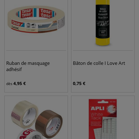
Ruban de masquage
Bâton de colle I Love Art
adhésif
4,95
€
0,75
€
dès