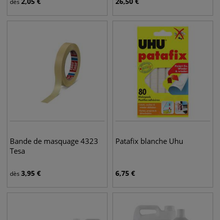
2,05
€
26,50
€
dès
Bande de masquage 4323
Patafix blanche Uhu
Tesa
3,95
€
6,75
€
dès