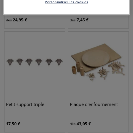
Support à étages Pyrotec
Tige de cuisson de rechange
Personnaliser les cookies
pour support Pyrotec
24,95
€
7,45
€
dès
dès
Petit support triple
Plaque d'enfournement
17,50
€
43,05
€
dès