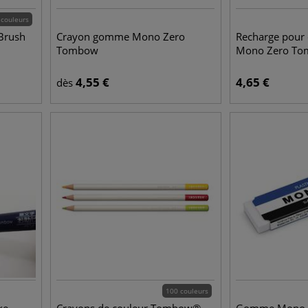
 couleurs
Brush
Crayon gomme Mono Zero
Recharge pour
Tombow
Mono Zero T
4,55
€
4,65
€
dès
100 couleurs