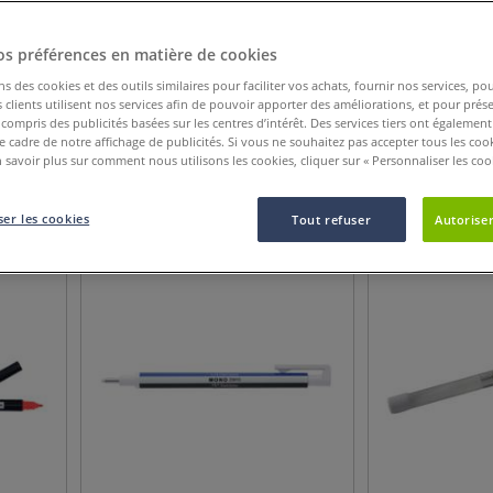
os préférences en matière de cookies
ns des cookies et des outils similaires pour faciliter vos achats, fournir nos services, 
clients utilisent nos services afin de pouvoir apporter des améliorations, et pour prés
y compris des publicités basées sur les centres d’intérêt. Des services tiers ont également
Catégorie de produit
Recommandé pour
Afficher pl
le cadre de notre affichage de publicités. Si vous ne souhaitez pas accepter tous les coo
 savoir plus sur comment nous utilisons les cookies, cliquer sur « Personnaliser les cook
55
Articles
er les cookies
Tout refuser
Autoriser