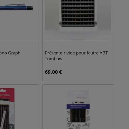
ono Graph
Présentoir vide pour feutre ABT
u
Tombow
69,00
€