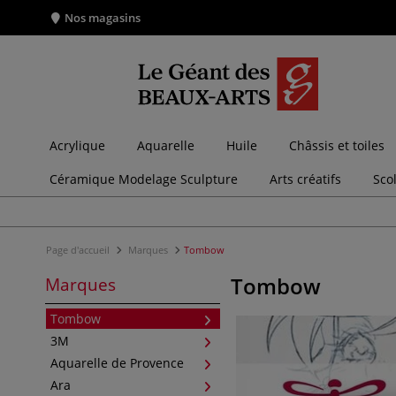
Nos magasins
Acrylique
Aquarelle
Huile
Châssis et toiles
Céramique Modelage Sculpture
Arts créatifs
Sco
Page d'accueil
Marques
Tombow
Tombow
Marques
Tombow
3M
Aquarelle de Provence
Ara