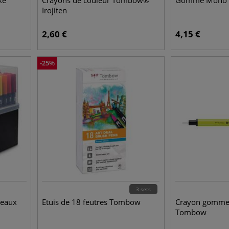
ke
Crayons de couleur Tombow®
Gomme Mono 
Irojiten
2,60
€
4,15
€
-
25
%
3 sets
ceaux
Etuis de 18 feutres Tombow
Crayon gomme
Tombow