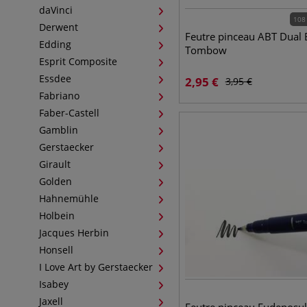
daVinci
108
Derwent
Feutre pinceau ABT Dual 
Edding
Tombow
Esprit Composite
Essdee
2,95
€
3,95
€
Fabriano
Faber-Castell
Gamblin
Gerstaecker
Girault
Golden
Hahnemühle
Holbein
Jacques Herbin
Honsell
I Love Art by Gerstaecker
Isabey
Jaxell