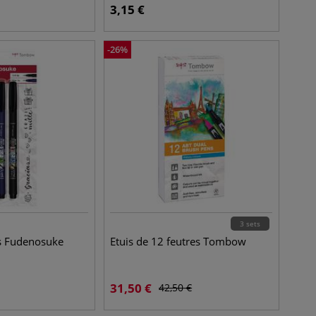
3,15
€
-
26
%
3 sets
es Fudenosuke
Etuis de 12 feutres Tombow
31,50
€
42,50
€