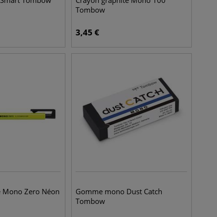
Smart Tombow
Crayon graphite Mono 100
Tombow
3,45
€
 Mono Zero Néon
Gomme mono Dust Catch
Tombow