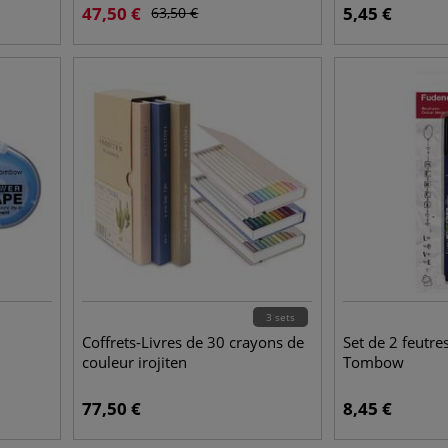
47,50
€
5,45
€
63,50
€
3 sets
Coffrets-Livres de 30 crayons de
Set de 2 feutr
couleur irojiten
Tombow
77,50
€
8,45
€