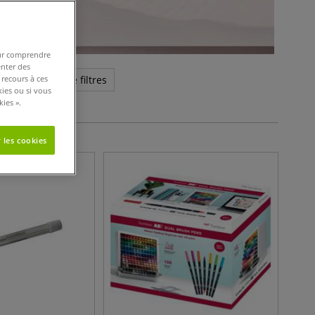
pour comprendre
enter des
 recours à ces
us de critères de filtres
kies ou si vous
ies ».
 les cookies