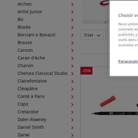
Arches
Artist Junior
Choisir v
Bic
Nous utiliso
Blockx
comment les 
Borciani e Bonazzi
publicités, 
Trier
Marque
outils dans 
Brause
souhaitez en
Canson
Caran d'Ache
Personnalis
Charvin
-
25
%
Chelsea Classical Studio
Clairefontaine
Cléopâtre
Conté à Paris
Copic
Cretacolor
Daler-Rowney
Daniel Smith
Darwi