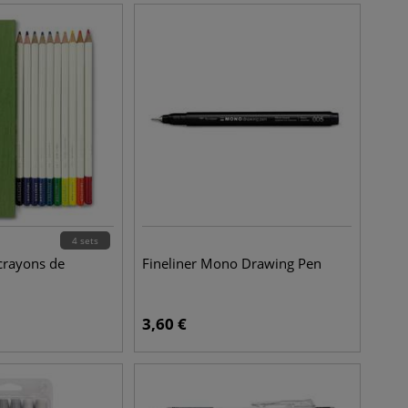
4 sets
 crayons de
Fineliner Mono Drawing Pen
n
3,60
€