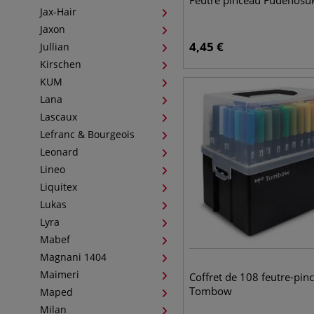
Feutre pinceau Fudenosu
Jax-Hair
Jaxon
4,45
€
Jullian
Kirschen
KUM
Lana
Lascaux
Lefranc & Bourgeois
Leonard
Lineo
Liquitex
Lukas
Lyra
Mabef
Magnani 1404
Maimeri
Coffret de 108 feutre-pin
Tombow
Maped
Milan