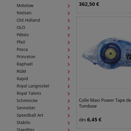
362,50
€
Molotow
Nielsen
Old Holland
OLO
Pébéo
Pfeil
Posca
Princeton
Raphaël
RGM
Rapid
Royal Langnickel
Royal Talens
Colle Maxi Power Tape de
Schmincke
Tombow
Sennelier
Speedball Art
6,45
€
dès
Stabilo
Staedtler