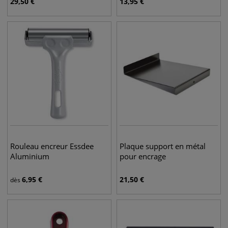
29,50
€
13,95
€
Rouleau encreur Essdee
Plaque support en métal
Aluminium
pour encrage
6,95
€
21,50
€
dès