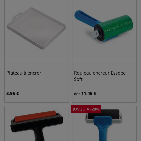
Plateau à encrer
Rouleau encreur Essdee
Soft
3,95
€
11,45
€
dès
JUSQU'À
-
28
%