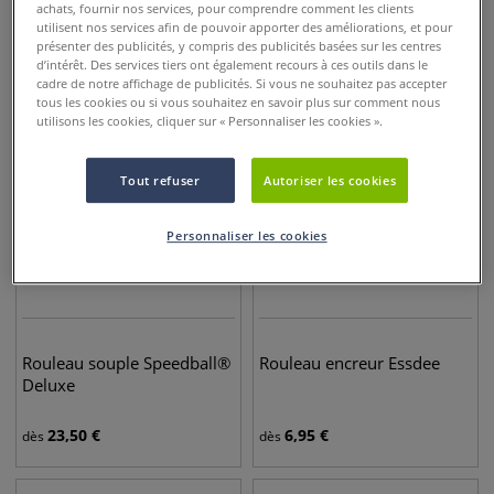
achats, fournir nos services, pour comprendre comment les clients
utilisent nos services afin de pouvoir apporter des améliorations, et pour
présenter des publicités, y compris des publicités basées sur les centres
8,45
€
41,95
€
dès
dès
d’intérêt. Des services tiers ont également recours à ces outils dans le
cadre de notre affichage de publicités. Si vous ne souhaitez pas accepter
tous les cookies ou si vous souhaitez en savoir plus sur comment nous
utilisons les cookies, cliquer sur « Personnaliser les cookies ».
Tout refuser
Autoriser les cookies
Personnaliser les cookies
Rouleau souple Speedball®
Rouleau encreur Essdee
Deluxe
23,50
€
6,95
€
dès
dès