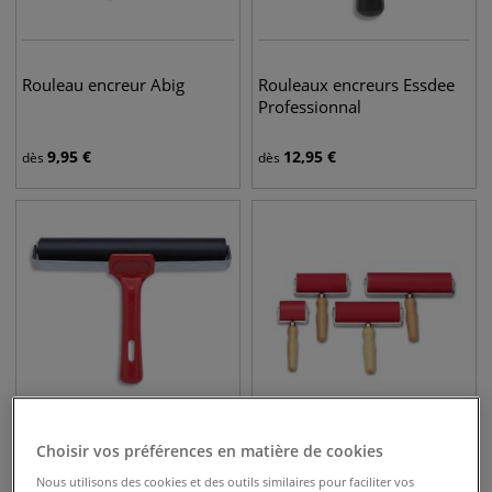
Rouleau encreur Abig
Rouleaux encreurs Essdee
Professionnal
9,95
€
12,95
€
dès
dès
Choisir vos préférences en matière de cookies
Rouleaux encreurs Essdee
Rouleau encreur large Abig
Nous utilisons des cookies et des outils similaires pour faciliter vos
Standard