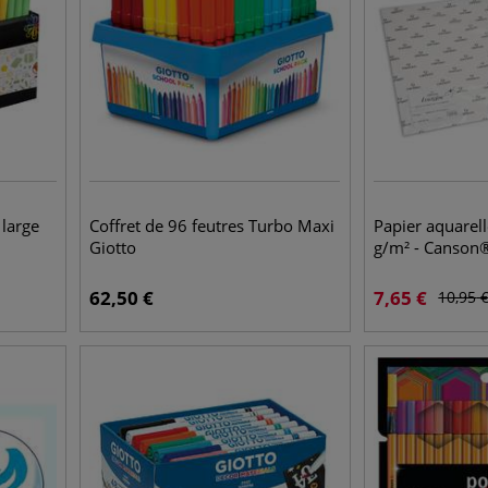
large
Coffret de 96 feutres Turbo Maxi
Papier aquarel
Giotto
g/m² - Canson
62,50
€
7,65
€
10,95