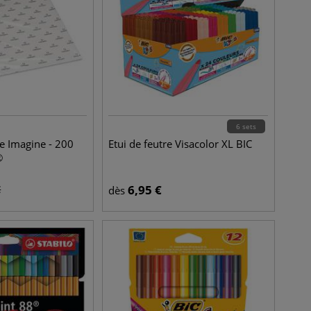
6 sets
le Imagine - 200
Etui de feutre Visacolor XL BIC
®
6,95
€
€
dès