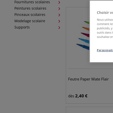
Fournitures scolaires
Peintures scolaires
Choisir v
Pinceaux scolaires
Nous utiliso
Modelage scolaire
comment les 
Supports
publicités, 
outils dans 
souhaitez en
Personnalis
Feutre Paper Mate Flair
2,40
€
dès