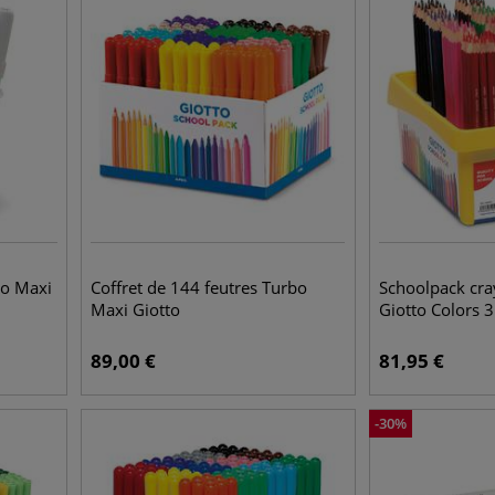
bo Maxi
Coffret de 144 feutres Turbo
Schoolpack cra
Maxi Giotto
Giotto Colors 3
89,00
€
81,95
€
-
30
%