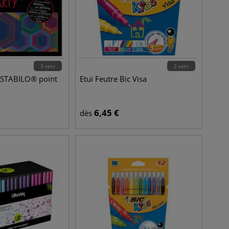
3 sets
2 sets
s STABILO® point
Etui Feutre Bic Visa
6,45
€
dès