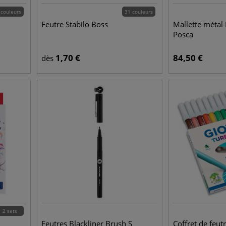
 couleurs
31 couleurs
Feutre Stabilo Boss
Mallette méta
Posca
1,70
€
84,50
€
dès
2 sets
Feutres Blackliner Brush S
Coffret de feu