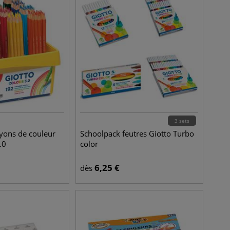
3 sets
yons de couleur
Schoolpack feutres Giotto Turbo
.0
color
6,25
€
dès