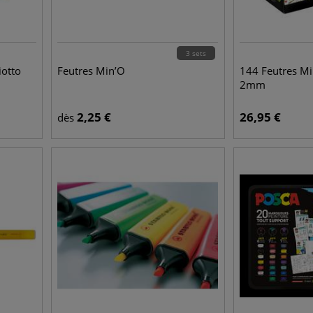
3 sets
iotto
Feutres Min’O
144 Feutres Mi
2mm
2,25
€
26,95
€
dès