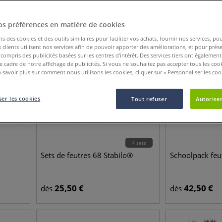
os préférences en matière de cookies
ns des cookies et des outils similaires pour faciliter vos achats, fournir nos services, 
clients utilisent nos services afin de pouvoir apporter des améliorations, et pour prés
y compris des publicités basées sur les centres d’intérêt. Des services tiers ont également
le cadre de notre affichage de publicités. Si vous ne souhaitez pas accepter tous les coo
 savoir plus sur comment nous utilisons les cookies, cliquer sur « Personnaliser les cook
er les cookies
Tout refuser
Autoriser
4 sets
Sets de feutres 68 Stabilo®
Schoolpack feu
25,50
€
42,50
€
dès
dès