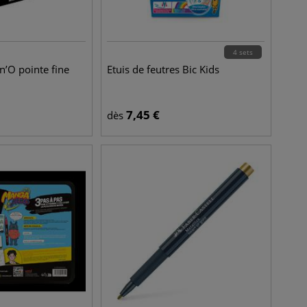
4 sets
n’O pointe fine
Etuis de feutres Bic Kids
7,45
€
dès