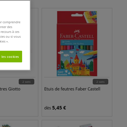
pour comprendre
enter des
 recours à ces
kies ou si vous
ies ».
 les cookies
2 sets
2 sets
tres Giotto
Etuis de feutres Faber Castell
5,45
€
dès