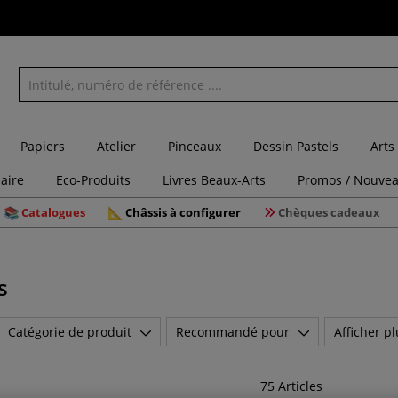
Papiers
Atelier
Pinceaux
Dessin Pastels
Arts
laire
Eco-Produits
Livres Beaux-Arts
Promos / Nouvea
Catalogues
Châssis à configurer
Chèques cadeaux
s
Catégorie de produit
Recommandé pour
Afficher pl
75
Articles