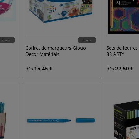
2 sets
3 sets
Coffret de marqueurs Giotto
Sets de feutre
Decor Matérials
88 ARTY
15,45
€
22,50
€
dès
dès