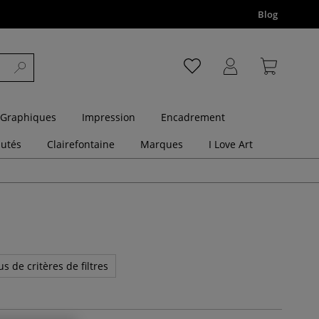
Blog
 Graphiques
Impression
Encadrement
utés
Clairefontaine
Marques
I Love Art
us de critères de filtres