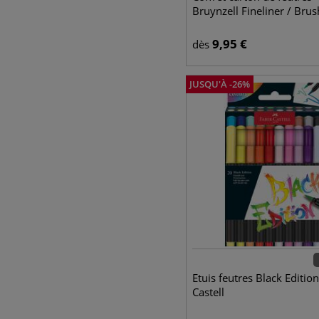
Bruynzell Fineliner / Brus
9,95
€
dès
JUSQU'À
-
26
%
Etuis feutres Black Editio
Castell