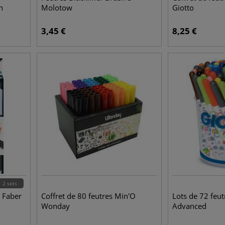
h
Molotow
Giotto
3,45
€
8,25
€
2 sets
n Faber
Coffret de 80 feutres Min'O
Lots de 72 feut
Wonday
Advanced