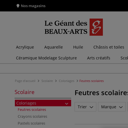
Nos magasins
Acrylique
Aquarelle
Huile
Châssis et toiles
Céramique Modelage Sculpture
Arts créatifs
Sco
Page d'accueil
Scolaire
Coloriages
Feutres scolaires
Feutres scolaire
Scolaire
Coloriages
Trier
Marque
Feutres scolaires
Crayons scolaires
Pastels scolaires