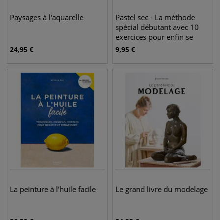
Paysages à l'aquarelle
Pastel sec - La méthode
spécial débutant avec 10
exercices pour enfin se
lancer !
24,95
€
9,95
€
La peinture à l'huile facile
Le grand livre du modelage