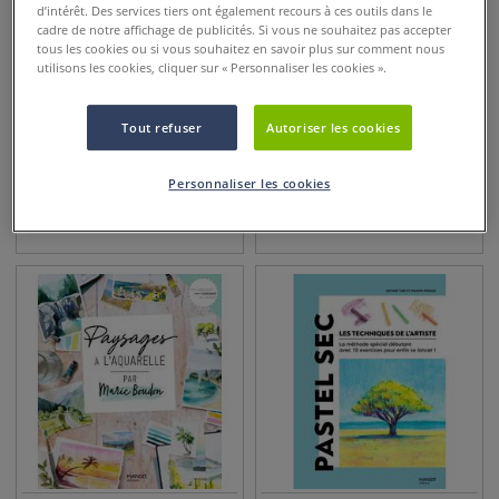
d’intérêt. Des services tiers ont également recours à ces outils dans le
cadre de notre affichage de publicités. Si vous ne souhaitez pas accepter
tous les cookies ou si vous souhaitez en savoir plus sur comment nous
utilisons les cookies, cliquer sur « Personnaliser les cookies ».
Tout refuser
Autoriser les cookies
Visages et expressions - 50
Manuel complet du
modèles pour débuter
dessinateur
Personnaliser les cookies
8,95
€
24,95
€