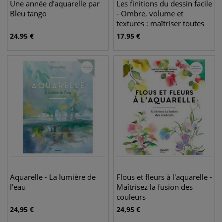
Une année d'aquarelle par
Les finitions du dessin facile
Bleu tango
- Ombre, volume et
textures : maîtriser toutes
les techniques
24,95
€
17,95
€
Aquarelle - La lumière de
Flous et fleurs à l'aquarelle -
l'eau
Maîtrisez la fusion des
couleurs
24,95
€
24,95
€