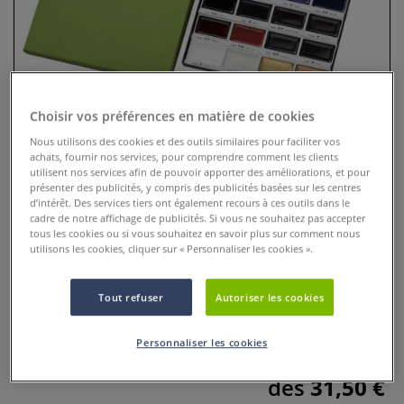
Choisir vos préférences en matière de cookies
Nous utilisons des cookies et des outils similaires pour faciliter vos
achats, fournir nos services, pour comprendre comment les clients
utilisent nos services afin de pouvoir apporter des améliorations, et pour
présenter des publicités, y compris des publicités basées sur les centres
d’intérêt. Des services tiers ont également recours à ces outils dans le
Coffrets d’aquarelle Gansai
cadre de notre affichage de publicités. Si vous ne souhaitez pas accepter
tous les cookies ou si vous souhaitez en savoir plus sur comment nous
Kuretake
utilisons les cookies, cliquer sur « Personnaliser les cookies ».
5 Commentaires
Tout refuser
Autoriser les cookies
Les nuances d’aquarelle japonaise Gansai Kuretake se
distinguent par leur brillance et leur luminosité.
Plus
Personnaliser les cookies
dès
31,50 €