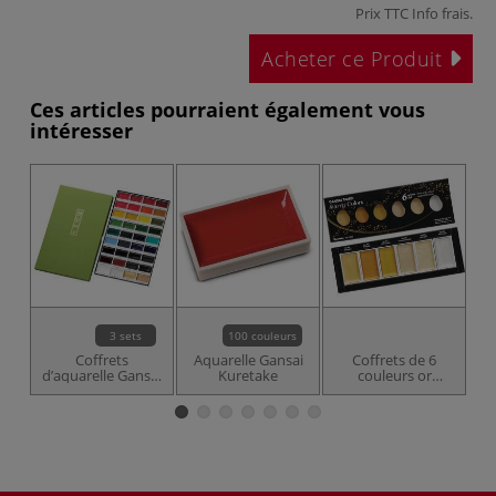
Prix TTC
Info frais
.
Acheter ce Produit
Ces articles pourraient également vous
intéresser
3 sets
100 couleurs
Coffrets
Aquarelle Gansai
Coffrets de 6
d’aquarelle Gansai
Kuretake
couleurs or
c
Kuretake
Gansai Kuretake
G