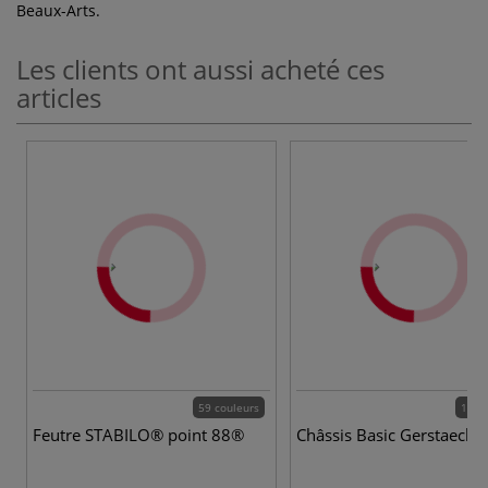
Beaux-Arts.
Les clients ont aussi acheté ces
articles
59 couleurs
164 
Feutre STABILO® point 88®
Châssis Basic Gerstaecke