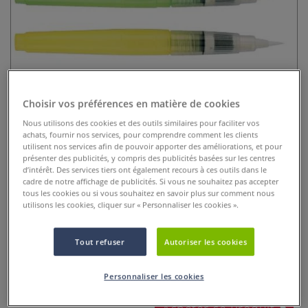
Choisir vos préférences en matière de cookies
Nous utilisons des cookies et des outils similaires pour faciliter vos
Marqueur pinceau rechargeable
achats, fournir nos services, pour comprendre comment les clients
utilisent nos services afin de pouvoir apporter des améliorations, et pour
Styl'Up
présenter des publicités, y compris des publicités basées sur les centres
d’intérêt. Des services tiers ont également recours à ces outils dans le
0 Commentaires
cadre de notre affichage de publicités. Si vous ne souhaitez pas accepter
tous les cookies ou si vous souhaitez en savoir plus sur comment nous
utilisons les cookies, cliquer sur « Personnaliser les cookies ».
Marqueur-pinceau rechargeable à l'eau ou à l'encre, avec
réserve d'eau pour l'aquarelle. 4 pointes au choix.
Plus
Tout refuser
Autoriser les cookies
dès
9,15 €
Personnaliser les cookies
Prix TTC
Info frais
.