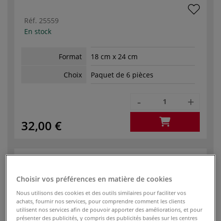
Réf.
25559
En stock
Format
18 cm x 24 cm
Choix
Paquet de 6 pièces
-
+
32,00 €
Réf.
25232
Choisir vos préférences en matière de cookies
En stock
Nous utilisons des cookies et des outils similaires pour faciliter vos
achats, fournir nos services, pour comprendre comment les clients
Format
20 cm x 50 cm
utilisent nos services afin de pouvoir apporter des améliorations, et pour
présenter des publicités, y compris des publicités basées sur les centres