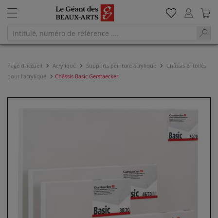
Page d'accueil
Acrylique
Supports peinture acrylique
Châssis entoilés
pour l'acrylique
Châssis Basic Gerstaecker