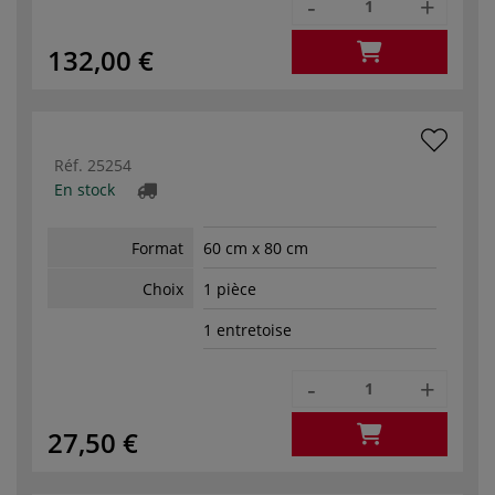
-
+
132,00 €
Réf.
25254
En stock
Format
60 cm x 80 cm
Choix
1 pièce
1 entretoise
-
+
27,50 €