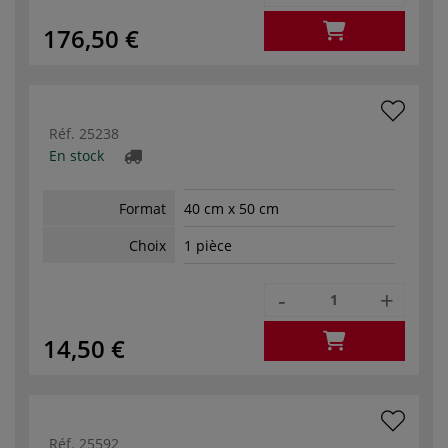
176,50 €
Réf.
25238
En stock
Format
40 cm x 50 cm
Choix
1 pièce
-
+
14,50 €
Réf.
25592