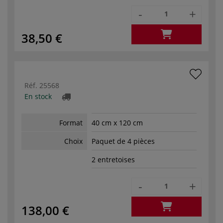
-
+
38,50 €
Réf.
25568
En stock
Format
40 cm x 120 cm
Choix
Paquet de 4 pièces
2 entretoises
-
+
138,00 €