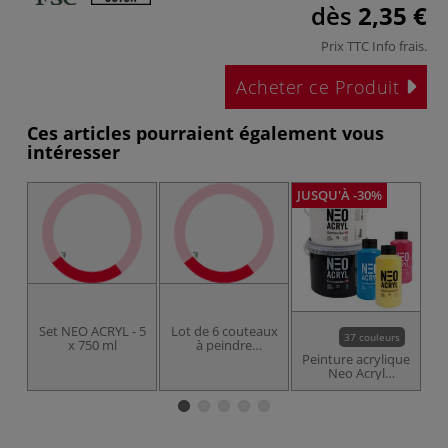
dès
2,35 €
Prix TTC
Info frais
.
Acheter ce Produit
Ces articles pourraient également vous
intéresser
JUSQU'À -30%
Set NEO ACRYL - 5
Lot de 6 couteaux
37 couleurs
x 750 ml
à peindre
é
Gerstaecker
Peinture acrylique
pi
Neo Acryl
Gerstaecker