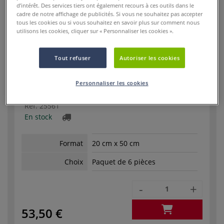
d’intérêt. Des services tiers ont également recours à ces outils dans le
Choix
1 pièce
cadre de notre affichage de publicités. Si vous ne souhaitez pas accepter
tous les cookies ou si vous souhaitez en savoir plus sur comment nous
-
+
utilisons les cookies, cliquer sur « Personnaliser les cookies ».
9,95 €
Tout refuser
Autoriser les cookies
Personnaliser les cookies
Réf.
25561
En stock
Format
20 cm x 50 cm
Choix
Paquet de 6 pièces
-
+
53,50 €