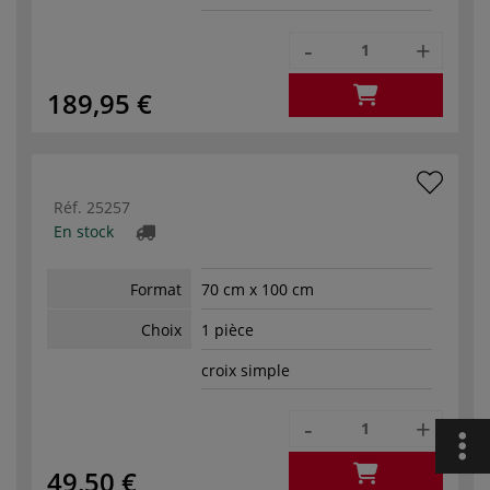
-
+
189,95 €
Réf.
25257
En stock
Format
70 cm x 100 cm
Choix
1 pièce
croix simple
-
+
49,50 €