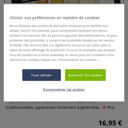
Choisir vos préférences en matière de cookies
Nous utilisons des cookies et des outils similaires pour faciliter vos
achats, fournir nos services, pour comprendre comment les clients
utilisent nos services afin de pouvoir apporter des améliorations, et pour
présenter des publicités, y compris des publicités basées sur les centres
d’intérêt. Des services tiers ont également recours à ces outils dans le
cadre de notre affichage de publicités. Si vous ne souhaitez pas accepter
tous les cookies ou si vous souhaitez en savoir plus sur comment nous
utilisons les cookies, cliquer sur « Personnaliser les cookies ».
Coffrets de 6 couleurs or Gansai
Tout refuser
Autoriser les cookies
Kuretake
Personnaliser les cookies
0 Commentaires
l'Aquarelle Gansai Kuretake est une aquarelles
traditionnelles japonaises fortement pigmentées.
Plus
16,95 €