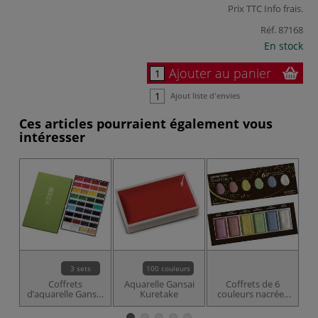
Prix TTC
Info frais
.
Réf.
87168
En stock
Ajouter au panier
Ajout liste d'envies
Ces articles pourraient également vous
intéresser
3 sets
100 couleurs
Coffrets
Aquarelle Gansai
Coffrets de 6
d’aquarelle Gansai
Kuretake
couleurs nacrées
c
Kuretake
Gansai Kuretake