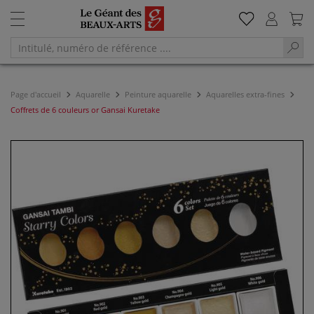
Page d'accueil
Aquarelle
Peinture aquarelle
Aquarelles extra-fines
Coffrets de 6 couleurs or Gansai Kuretake