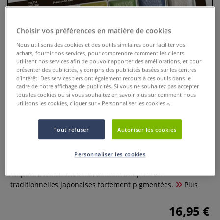
Choisir vos préférences en matière de cookies
Nous utilisons des cookies et des outils similaires pour faciliter vos
achats, fournir nos services, pour comprendre comment les clients
utilisent nos services afin de pouvoir apporter des améliorations, et pour
présenter des publicités, y compris des publicités basées sur les centres
d’intérêt. Des services tiers ont également recours à ces outils dans le
cadre de notre affichage de publicités. Si vous ne souhaitez pas accepter
tous les cookies ou si vous souhaitez en savoir plus sur comment nous
utilisons les cookies, cliquer sur « Personnaliser les cookies ».
Coffrets de 6 couleurs nacrées
Tout refuser
Autoriser les cookies
Gansai Kuretake
Personnaliser les cookies
0 Commentaires
l'Aquarelle Gansai Kuretake est une aquarelles
traditionnelles japonaises fortement pigmentées.
Plus
16,95 €