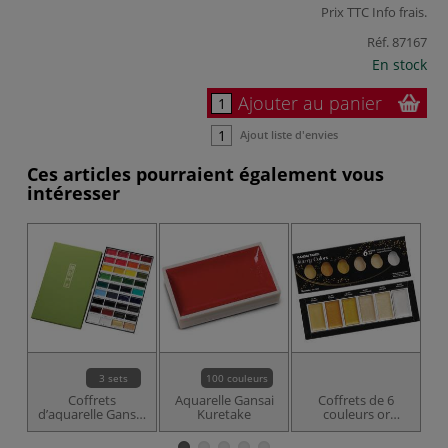
Prix TTC
Info frais
.
Réf.
87167
En stock
Ajouter au panier
Ajout liste d'envies
Ces articles pourraient également vous
intéresser
3 sets
100 couleurs
Coffrets
Aquarelle Gansai
Coffrets de 6
d’aquarelle Gansai
Kuretake
couleurs or
c
Kuretake
Gansai Kuretake