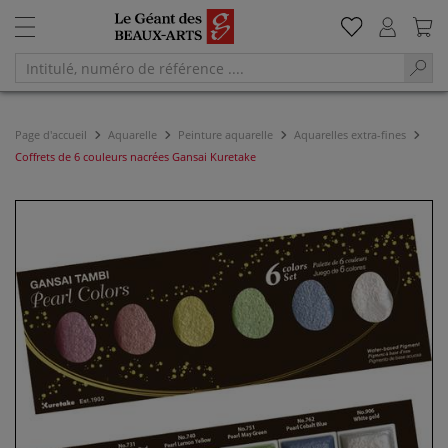
Page d'accueil
Aquarelle
Peinture aquarelle
Aquarelles extra-fines
Coffrets de 6 couleurs nacrées Gansai Kuretake