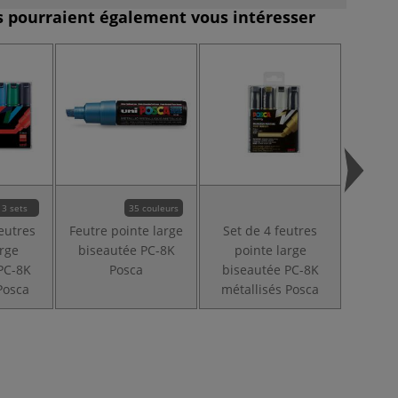
es pourraient également vous intéresser
3 sets
35 couleurs
feutres
Feutre pointe large
Set de 4 feutres
Feutre
arge
biseautée PC-8K
pointe large
recta
PC-8K
Posca
biseautée PC-8K
17
Posca
métallisés Posca