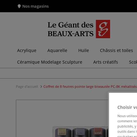
Nos magasins
Acrylique
Aquarelle
Huile
Châssis et toiles
Céramique Modelage Sculpture
Arts créatifs
Sco
Page d'accueil
Coffret de 8 feutres pointe large biseautée PC-8K métallisé
Choisir v
Nous utiliso
comment les 
publicités, 
outils dans 
souhaitez en