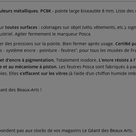
uleurs métalliques
.
PC8K -
pointe large biseautée 8 mm. Liste des c
ur
toutes surfaces
: coloriages sur objet (vélo, vêtements, etc.), sig
ustriel. Agiter fermement le marqueur Posca
ercer des pressions sur la pointe. Bien fermer après usage.
Certiﬁé p
s - système encre - peinture - feutres”, pour tous les musées de Fr
 et d’encre à pigmentation.
Totalement inodore
. L'encre résiste à 
ve et au mécanisme à piston
. Les feutres Posca sont fabriqués à par
les. Elles
s’effacent sur les vitres
(à l’aide d’un chiffon humide imb
ant des Beaux-Arts !
espondent pas aux stocks de vos magasins Le Géant des Beaux-Arts.