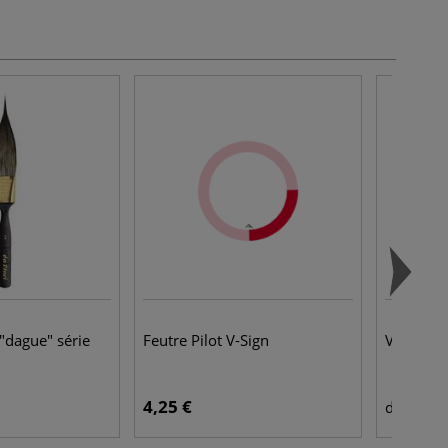
 "dague" série
Feutre Pilot V-Sign
Vernis à
4,25 €
9,9
dès