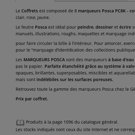
Le
Coffrets
est composeé de 8
marqueurs Posca
PC8K - co
clair, rose, jaune.
Le feutre
Posca
est idéal pour
peindre
,
dessiner
et
écrire
s
manuels, illustrations, roughs, maquettes et marquage ind
pour faire circuler la bille à l’intérieur. Pour amorcer, ex
pour le “marquage d’identiﬁcation des collections publique
Les
MARQUEURS POSCA
sont des marqueurs
à base d’eau
pas le papier.
Parfaite étanchéité grâce au système à val
opaques, brillantes, superposables, miscibles et aquarellab
mais sont
indélébiles sur les surfaces poreuses.
Retrouvez toute la gamme des marqueurs Posca chez le Gé
Prix par coffret.
Produits à la page 1096 du catalogue général.
Les stocks indiqués sont ceux du site Internet et ne corr