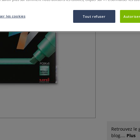
Le Coffrets est 
er les cookies
Tout refuser
Autoriser
Retrouvez le 
blog....
Plus