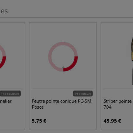
les
144 couleurs
49 couleurs
nelier
Feutre pointe conique PC-5M
Striper pointe
Posca
704
5,75 €
45,95 €