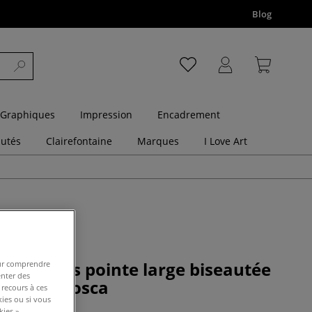
Blog
 Graphiques
Impression
Encadrement
utés
Clairefontaine
Marques
I Love Art
e 8 feutres pointe large biseautée
pour comprendre
enter des
allisés Posca
 recours à ces
kies ou si vous
ies ».