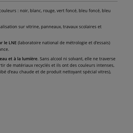
ouleurs : noir, blanc, rouge, vert foncé, bleu foncé, bleu
nalisation sur vitrine, panneaux, travaux scolaires et
ar le LNE
(laboratoire national de métrologie et d’essais)
ance.
l’eau et à la lumière
. Sans alcool ni solvant, elle ne traverse
tir de matériaux recyclés et ils ont des couleurs intenses,
ibé d’eau chaude et de produit nettoyant spécial vitres),