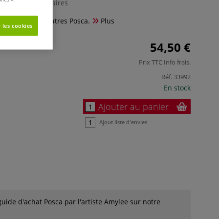
0 Commentaires
composeé de 8 feutres Posca.
Plus
 les cookies
54,50 €
Prix TTC
Info frais
.
Réf.
33992
En stock
Ajouter au panier
Ajout liste d'envies
guide d'achat Posca par l'artiste Amylee sur notre