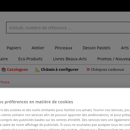
Papiers
Atelier
Pinceaux
Dessin Pastels
Arts
laire
Eco-Produits
Livres Beaux-Arts
Promos / Nouvea
Catalogues
Châssis à configurer
Chèques cadeaux
s Posca
os préférences en matière de cookies
Coffret d
ns des cookies et des outils similaires pour faciliter vos achats, fournir nos services, 
clients utilisent nos services afin de pouvoir apporter des améliorations, et pour prés
PC-8K mét
y compris des publicités basées sur les centres d’intérêt. Des services tiers ont également
le cadre de notre affichage de publicités. Si vous ne souhaitez pas accepter tous les coo
 savoir plus sur comment nous utilisons les cookies, cliquer sur « Personnaliser les cook