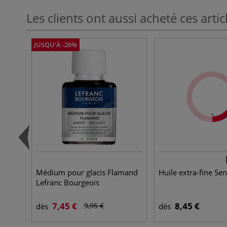
Les clients ont aussi acheté ces artic
JUSQU'À -26%
Médium pour glacis Flamand
Huile extra-fine Sen
Lefranc Bourgeois
7,45 €
8,45 €
9,95 €
dès
dès