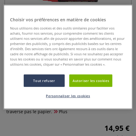
Choisir vos préférences en matière de cookies
Nous utilisons des cookies et des outils similaires pour faciliter vos
achats, fournir nos services, pour comprendre comment les clients
utilisent nos services afin de pouvoir apporter des améliorations, et pour
présenter des publicités, y compris des publicités basées sur les centres
d’intérêt. Des services tiers ont également recours à ces outils dans le
cadre de notre affichage de publicités. Si vous ne souhaitez pas accepter
Feutre pointe large rectangulaire
tous les cookies ou si vous souhaitez en savoir plus sur comment nous
utilisons les cookies, cliquer sur « Personnaliser les cookies ».
PC-17K Posca
0 Commentaires
Tout refuser
Autoriser les cookies
Le feutre à pointe extra-large Posca 15mm PC17K est à base
Personnaliser les cookies
d’eau et d’encre à pigmentation. Totalement inodore, l’encre
résiste à l’eau et à la lumière. Sans alcool ni solvant, elle ne
traverse pas le papier.
Plus
14,95 €