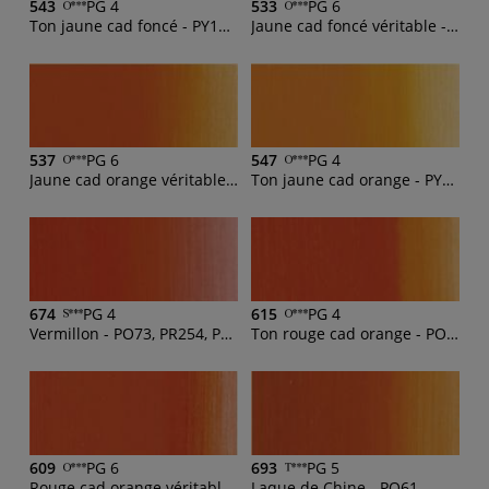
543
PG 4
533
PG 6
Ton jaune cad foncé - PY154, PY83
Jaune cad foncé véritable - PY35
537
PG 6
547
PG 4
Jaune cad orange véritable - PY35, PO20
Ton jaune cad orange - PY83, PO43
674
PG 4
615
PG 4
Vermillon - PO73, PR254, PY1:1
Ton rouge cad orange - PO13
609
PG 6
693
PG 5
Rouge cad orange véritable - PO20
Laque de Chine - PO61