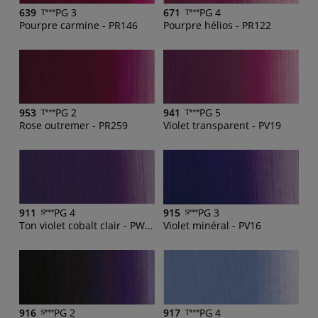
639
PG 3
671
PG 4
Pourpre carmine - PR146
Pourpre hélios - PR122
953
PG 2
941
PG 5
Rose outremer - PR259
Violet transparent - PV19
911
PG 4
915
PG 3
Ton violet cobalt clair - PW6, PR209, PV16
Violet minéral - PV16
916
PG 2
917
PG 4