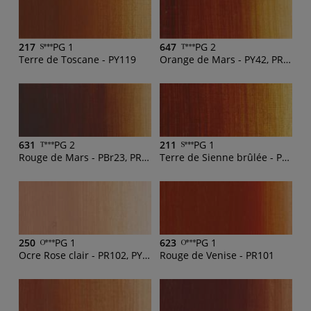
217
PG 1
647
PG 2
Terre de Toscane - PY119
Orange de Mars - PY42, PR101
631
PG 2
211
PG 1
Rouge de Mars - PBr23, PR101, PY42, PBk11
Terre de Sienne brûlée - PBk11, PR101
250
PG 1
623
PG 1
Ocre Rose clair - PR102, PY43, PW4
Rouge de Venise - PR101