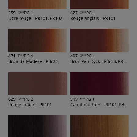
259
PG 1
627
PG 1
Ocre rouge - PR101, PR102
Rouge anglais - PR101
471
PG 4
407
PG 1
Brun de Madère - PBr23
Brun Van Dyck - PBr33, PR101
629
PG 2
919
PG 1
Rouge indien - PR101
Caput mortum - PR101, PB29, PV23