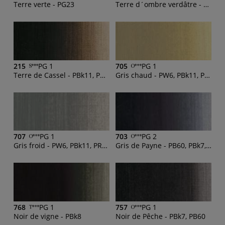
Terre verte - PG23
Terre d´ombre verdâtre - PY83, PBk7, PB60
215
PG 1
705
PG 1
Terre de Cassel - PBk11, PR101
Gris chaud - PW6, PBk11, PR101, PY42
707
PG 1
703
PG 2
Gris froid - PW6, PBk11, PR101, PY43
Gris de Payne - PB60, PBk7, PV19
768
PG 1
757
PG 1
Noir de vigne - PBk8
Noir de Pêche - PBk7, PB60