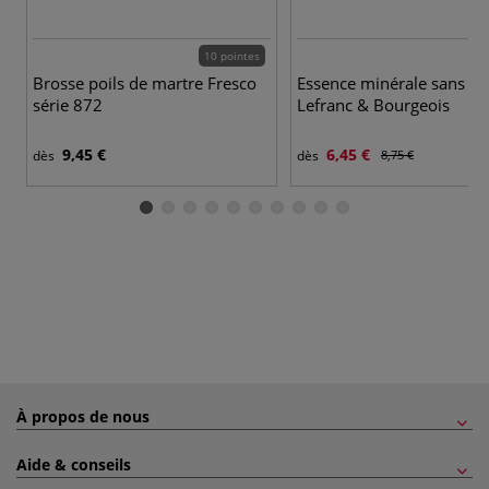
10 pointes
Brosse poils de martre Fresco
Essence minérale sans o
série 872
Lefranc & Bourgeois
9,45 €
6,45 €
dès
dès
8,75 €
À propos de nous
Aide & conseils