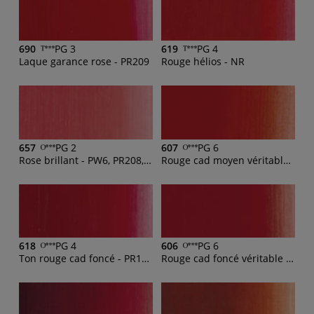
690
PG 3
619
PG 4
Laque garance rose - PR209
Rouge hélios - NR
657
PG 2
607
PG 6
Rose brillant - PW6, PR208, PR209
Rouge cad moyen véritable - PR108
618
PG 4
606
PG 6
Ton rouge cad foncé - PR170, PV16
Rouge cad foncé véritable - PR108