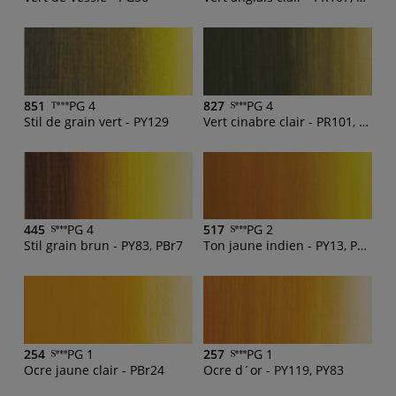
851
PG 4
827
PG 4
Stil de grain vert - PY129
Vert cinabre clair - PR101, PG36, PY83, PY154
445
PG 4
517
PG 2
Stil grain brun - PY83, PBr7
Ton jaune indien - PY13, PG17
254
PG 1
257
PG 1
Ocre jaune clair - PBr24
Ocre d´or - PY119, PY83