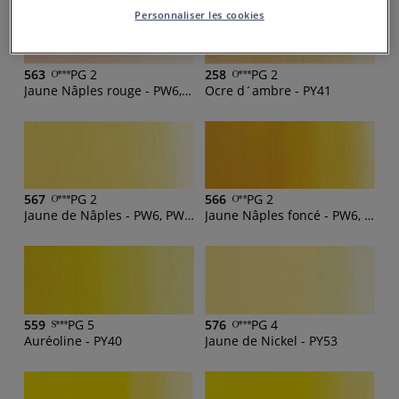
Personnaliser les cookies
563
PG 2
258
PG 2
Jaune Nâples rouge - PW6, PW4, PY83, PO73
Ocre d´ambre - PY41
567
PG 2
566
PG 2
Jaune de Nâples - PW6, PW4, PY3, PY74
Jaune Nâples foncé - PW6, PY42, PR101
559
PG 5
576
PG 4
Auréoline - PY40
Jaune de Nickel - PY53