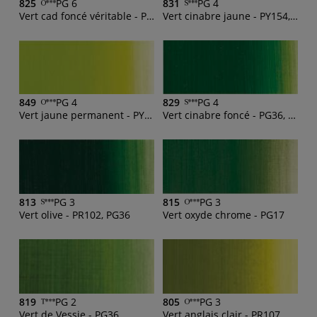
825
PG 6
831
PG 4
Vert cad foncé véritable - PY35, PG7
Vert cinabre jaune - PY154, PG36
849
PG 4
829
PG 4
Vert jaune permanent - PY35, PG17
Vert cinabre foncé - PG36, PY83, PW6
813
PG 3
815
PG 3
Vert olive - PR102, PG36
Vert oxyde chrome - PG17
819
PG 2
805
PG 3
Vert de Vessie - PG36
Vert anglais clair - PR107, PW6, PG36, PO43