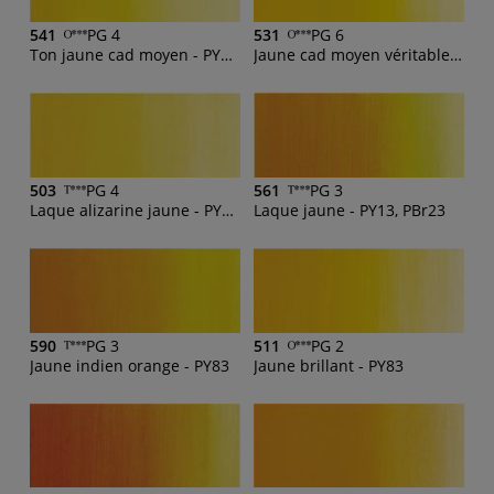
541
PG 4
531
PG 6
Ton jaune cad moyen - PY3, PY83
Jaune cad moyen véritable - PY35
503
PG 4
561
PG 3
Laque alizarine jaune - PY154, PY83
Laque jaune - PY13, PBr23
590
PG 3
511
PG 2
Jaune indien orange - PY83
Jaune brillant - PY83