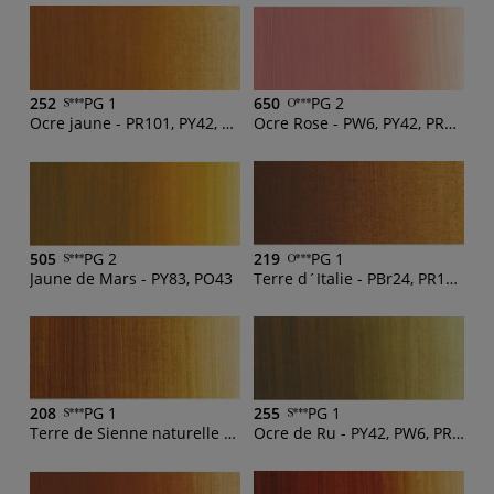
252
PG 1
650
PG 2
Ocre jaune - PR101, PY42, PBk11
Ocre Rose - PW6, PY42, PR208, PR101
505
PG 2
219
PG 1
Jaune de Mars - PY83, PO43
Terre d´Italie - PBr24, PR101, PY154, PG17, PW6, PY42
208
PG 1
255
PG 1
Terre de Sienne naturelle - PBk11, PY83
Ocre de Ru - PY42, PW6, PR101, PG7