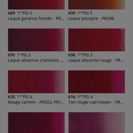
689
PG 5
699
PG 5
Laque garance foncée - PR179, PR209, PY83
Laque pourpre - PR206
695
PG 3
696
PG 3
Laque alizarine cramoisie - PR83
Laque alizarine rouge - PR209, PR179, PR202
635
PG 4
616
PG 4
Rouge carmin - PR202, PR101, PY42, PBk11
Ton rouge cad moyen - PR170