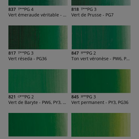
837
PG 4
818
PG 3
Vert émeraude véritable - PG18, PY53, PG7
Vert de Prusse - PG7
817
PG 3
847
PG 2
Vert réseda - PG36
Ton vert véronèse - PW6, PG7, PY154
821
PG 2
845
PG 3
Vert de Baryte - PW6, PY3, PG7
Vert permanent - PY3, PG36