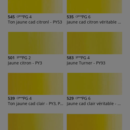
545
PG 4
535
PG 6
Ton jaune cad citronl - PY53
Jaune cad citron véritable - PY35
501
PG 2
583
PG 4
Jaune citron - PY3
Jaune Turner - PY93
539
PG 4
529
PG 6
Ton jaune cad clair - PY3, PY154
Jaune cad clair véritable - PY35