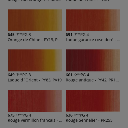
645
PG 3
691
PG 4
Orange de Chine - PY13, PY83
Laque garance rose doré - PR209, PY83
649
PG 3
661
PG 4
Laque d´Orient - PY83, PV19
Rouge antique - PY42, PR101, PR254, PR209,PY83
675
PG 4
636
PG 4
Rouge vermillon francais - PR255, PY170
Rouge Sennelier - PR255