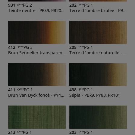
931
PG 2
202
PG 1
Teinte neutre - PBk9, PR209, PB60
Terre d´ombre brûlée - PBk11, PW6, PR101
412
PG 3
205
PG 1
Brun Sennelier transparent - PBk9, PO49, PBr23
Terre d´ombre naturelle - PBk11
411
PG 1
438
PG 1
Brun Van Dyck foncé - PY42, PR101, PBk7
Sépia - PBk9, PY83, PR101
213
PG 1
203
PG 1