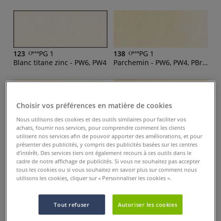
123
PG 1
138
PG 1
Blanc titane zinc - PW6, PW4
Parchemin - PW6, PW4, PBr24, PG17, PBk11
Choisir vos préférences en matière de cookies
Nous utilisons des cookies et des outils similaires pour faciliter vos
136
PG 1
253
PG 1
achats, fournir nos services, pour comprendre comment les clients
Titane Buff - PW6,PBr24, PY154
Ocre pâle - PW6, PY42, PR101
utilisent nos services afin de pouvoir apporter des améliorations, et pour
présenter des publicités, y compris des publicités basées sur les centres
d’intérêt. Des services tiers ont également recours à ces outils dans le
cadre de notre affichage de publicités. Si vous ne souhaitez pas accepter
tous les cookies ou si vous souhaitez en savoir plus sur comment nous
utilisons les cookies, cliquer sur « Personnaliser les cookies ».
568
PG 2
513
PG 2
Jaune de Nâples claire - PW6, PW4, PY153, PY154
Jaune brillant rougeâtre - PW4, PW6, PY65
Tout refuser
Autoriser les cookies