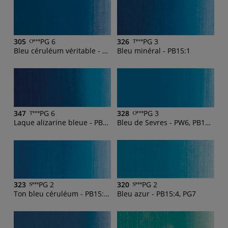
305
PG 6
326
PG 3
Bleu céruléum véritable - PB35
Bleu minéral - PB15:1
347
PG 6
328
PG 3
Laque alizarine bleue - PB15:3
Bleu de Sevres - PW6, PB15:4
323
PG 2
320
PG 2
Ton bleu céruléum - PB15:4, PW6
Bleu azur - PB15:4, PG7