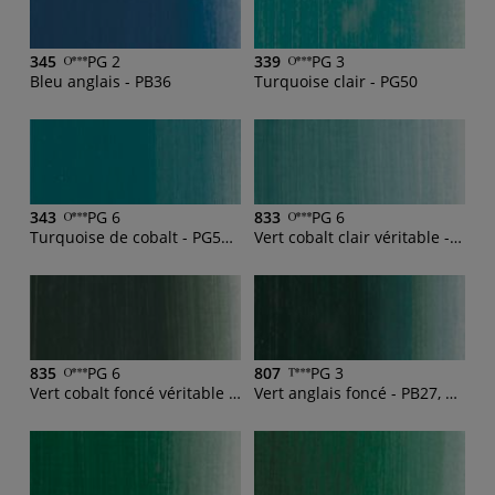
345
PG 2
339
PG 3
Bleu anglais - PB36
Turquoise clair - PG50
343
PG 6
833
PG 6
Turquoise de cobalt - PG50, PB15:1, PG7
Vert cobalt clair véritable - PG19
835
PG 6
807
PG 3
Vert cobalt foncé véritable - PG26
Vert anglais foncé - PB27, PY154, PG7