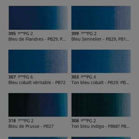
395
PG 2
399
PG 2
Bleu de Flandres - PB29, PB15:6
Bleu Sennelier - PB29, PB15:6
307
PG 6
303
PG 4
Bleu cobalt véritable - PB72
Ton bleu cobalt - PB29; PB15:3
318
PG 2
308
PG 2
Bleu de Prusse - PB27
Ton bleu indigo - PBk8? PBk9, PB15:3