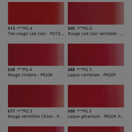
613
PG 4
605
PG 6
Ton rouge cad clair - PO73, PR254, PY1:1
Rouge cad clair véritable - PR108
638
PG 4
688
PG 3
Rouge cinabre - PR208
Laque carminee - PR209
677
PG 3
698
PG 5
Rouge vermillon Chine - PR48:4, PY83
Laque géranium - PR209, PY83