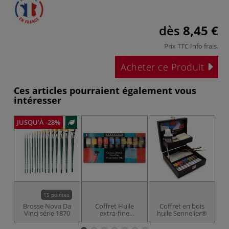
dès
8,45 €
Prix TTC
Info frais
.
Acheter ce Produit
Ces articles pourraient également vous
intéresser
JUSQU'À -28%
JU
15 pointes
Brosse Nova Da
Coffret Huile
Coffret en bois
Vinci série 1870
extra-fine
huile Sennelier®
G
Sennelier®