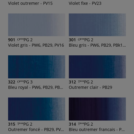
Violet outremer - PV15
Violet fixe - PV23
901
PG 2
301
PG 2
Violet gris - PW6, PB29, PV16
Bleu gris - PW6, PB29, PBk11, PB27
322
PG 3
312
PG 2
Bleu royal - PW6, PB29, PB15:6
Outremer clair - PB29
315
PG 2
314
PG 2
Outremer foncé - PB29, PV23
Bleu outremer francais - PB29