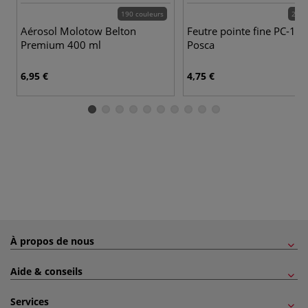
190 couleurs
29 c
Aérosol Molotow Belton
Feutre pointe fine PC-1M
Premium 400 ml
Posca
6,95 €
4,75 €
À propos de nous
Aide & conseils
Services