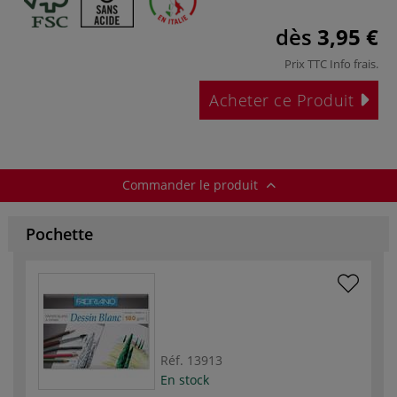
dès
3,95 €
Prix TTC
Info frais
.
Acheter ce Produit
Commander le produit
Pochette
Réf.
13913
En stock