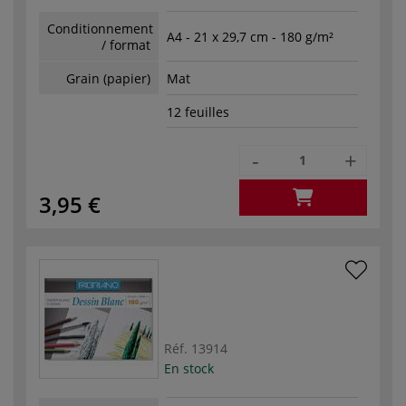
Conditionnement
A4 - 21 x 29,7 cm - 180 g/m²
/ format
Grain (papier)
Mat
12 feuilles
-
+
3,95 €
Réf.
13914
En stock