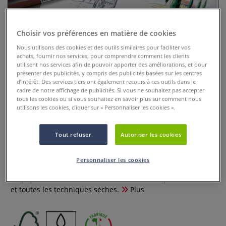
Choisir vos préférences en matière de cookies
Nous utilisons des cookies et des outils similaires pour faciliter vos
achats, fournir nos services, pour comprendre comment les clients
utilisent nos services afin de pouvoir apporter des améliorations, et pour
présenter des publicités, y compris des publicités basées sur les centres
d’intérêt. Des services tiers ont également recours à ces outils dans le
cadre de notre affichage de publicités. Si vous ne souhaitez pas accepter
tous les cookies ou si vous souhaitez en savoir plus sur comment nous
utilisons les cookies, cliquer sur « Personnaliser les cookies ».
Pochette de papier dessin blanc
Tout refuser
Autoriser les cookies
Fabriano
0 Commentaires
Personnaliser les cookies
Ce papier dessin blanc de Fabriano est idéal pour le dessin
et toutes les techniques sèches.
Plus