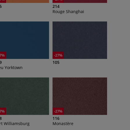
5
214
Rouge Shanghai
27%
-27%
9
105
eu Yorktown
27%
-27%
8
116
rt Williamsburg
Monastère