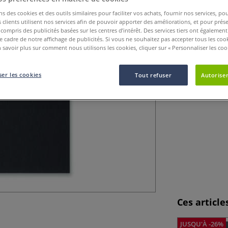
ns des cookies et des outils similaires pour faciliter vos achats, fournir nos services, 
Gerstaecker vous
clients utilisent nos services afin de pouvoir apporter des améliorations, et pour prés
y compris des publicités basées sur les centres d’intérêt. Des services tiers ont également
nouvelle fois pro
le cadre de notre affichage de publicités. Si vous ne souhaitez pas accepter tous les coo
Plus
 savoir plus sur comment nous utilisons les cookies, cliquer sur « Personnaliser les cook
er les cookies
Tout refuser
Autoriser
Ces articl
JUSQU'À -26%