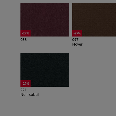
-27%
-27%
038
097
Noyer
-27%
221
Noir subtil