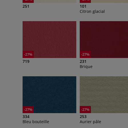
251
101
Citron glacial
-27%
-27%
719
231
Brique
-27%
-27%
334
253
Bleu bouteille
Aurier pâle