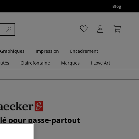
Blog
 Graphiques
Impression
Encadrement
utés
Clairefontaine
Marques
I Love Art
lé pour passe-partout
ker