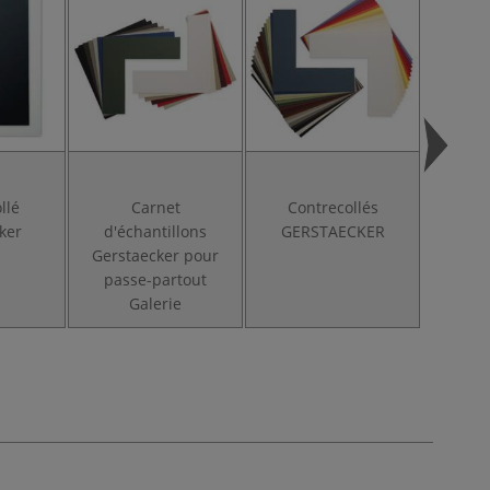
llé
Carnet
Contrecollés
Pas
ker
d'échantillons
GERSTAECKER
Galle
Gerstaecker pour
passe-partout
Galerie