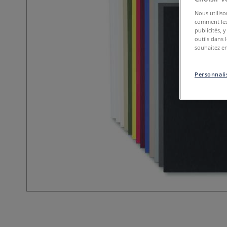
Nous utiliso
comment les 
publicités, 
outils dans 
souhaitez en
Personnalis