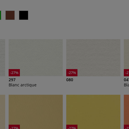
-27%
-27%
-
297
080
04
Blanc arctique
Bl
-27%
-27%
-