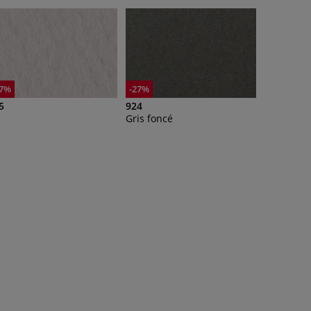
27%
-27%
5
924
Gris foncé