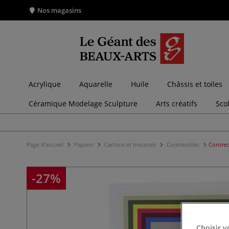
Nos magasins
Acrylique
Aquarelle
Huile
Châssis et toiles
Céramique Modelage Sculpture
Arts créatifs
Sco
Page d'accueil
Papiers
Cartons et mousses
Contrecollés
Contrec
-27%
Choisir v