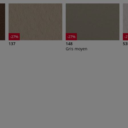
-27%
-27%
-
137
148
53
Gris moyen