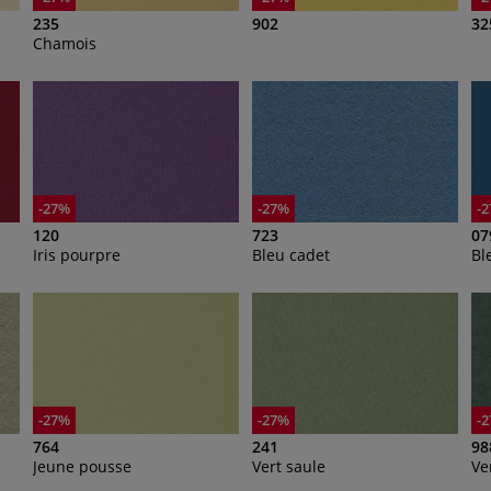
235
902
32
Chamois
-27%
-27%
-
120
723
07
Iris pourpre
Bleu cadet
Bl
-27%
-27%
-
764
241
98
Jeune pousse
Vert saule
Ve