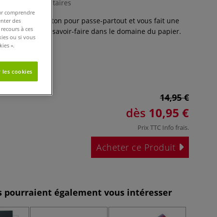
15 Commentaires
pour comprendre
 propose un carton pour passe-partout et vous fait une
enter des
 recours à ces
fiter de tout son savoir-faire dans le domaine du papier.
kies ou si vous
ies ».
 les cookies
14,95 €
dès
10,95 €
Prix TTC
Info frais
.
Acheter ce Produit
es pourraient également vous intéresser