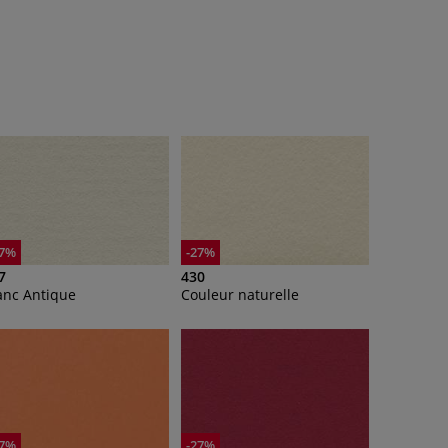
27%
-27%
7
430
anc Antique
Couleur naturelle
27%
-27%