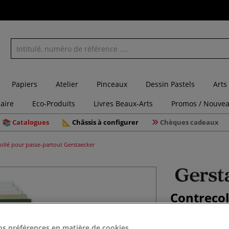
Papiers
Atelier
Pinceaux
Dessin Pastels
Arts
laire
Eco-Produits
Livres Beaux-Arts
Promos / Nouvea
Catalogues
Châssis à configurer
Chèques cadeaux
ollé pour passe-partout Gerstaecker
Contrecol
Gerstaec
os préférences en matière de cookies