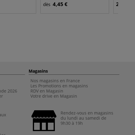
4,45 €
2,55 €
dès
Magasins
Nos magasins en France
Les Promotions en magasins
nde 202
6
RDV en Magasin
er
Votre drive en Magasin
Rendez-vous en magasins
aux
du lundi au samedi de
9h30 à 19h