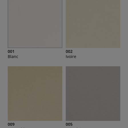
001
002
Blanc
Ivoire
009
005