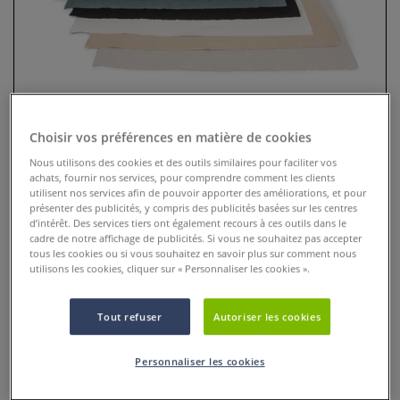
Choisir vos préférences en matière de cookies
Nous utilisons des cookies et des outils similaires pour faciliter vos
achats, fournir nos services, pour comprendre comment les clients
utilisent nos services afin de pouvoir apporter des améliorations, et pour
présenter des publicités, y compris des publicités basées sur les centres
Papier Dürer ingres à bords
d’intérêt. Des services tiers ont également recours à ces outils dans le
frangés Hahnemühle
cadre de notre affichage de publicités. Si vous ne souhaitez pas accepter
tous les cookies ou si vous souhaitez en savoir plus sur comment nous
utilisons les cookies, cliquer sur « Personnaliser les cookies ».
2 Commentaires
Les papiers à bords frangés Dürer Ingres sont idéals pour
Tout refuser
Autoriser les cookies
vos dessins à la craie, aux pastels et aux fusains, vos travaux
d’écriture et vos tirages de gravures.
Plus
Personnaliser les cookies