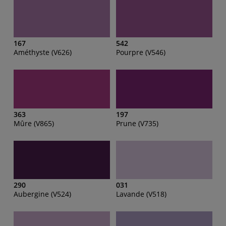
167
542
Améthyste (V626)
Pourpre (V546)
363
197
Mûre (V865)
Prune (V735)
290
031
Aubergine (V524)
Lavande (V518)