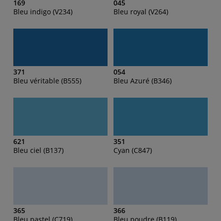
169
045
Bleu indigo (V234)
Bleu royal (V264)
371
054
Bleu véritable (B555)
Bleu Azuré (B346)
621
351
Bleu ciel (B137)
Cyan (C847)
365
366
Bleu pastel (C719)
Bleu poudre (B119)