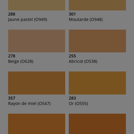
288
301
Jaune pastel (O949)
Moutarde (O948)
278
255
Beige (O628)
Abricot (O538)
357
283
Rayon de miel (O547)
Or (O555)