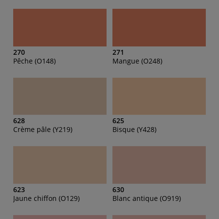
270
271
Pêche (O148)
Mangue (O248)
628
625
Crème pâle (Y219)
Bisque (Y428)
623
630
Jaune chiffon (O129)
Blanc antique (O919)