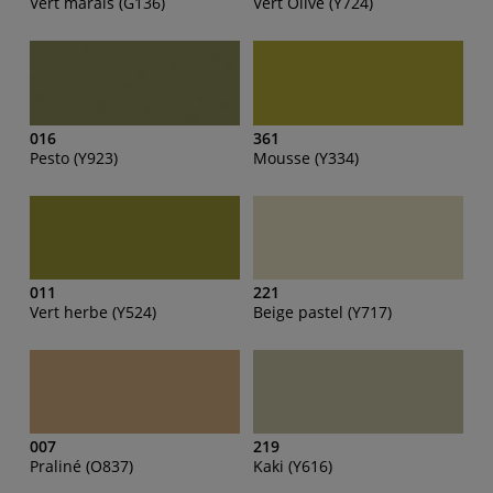
Vert marais (G136)
Vert Olive (Y724)
016
361
Pesto (Y923)
Mousse (Y334)
011
221
Vert herbe (Y524)
Beige pastel (Y717)
007
219
Praliné (O837)
Kaki (Y616)