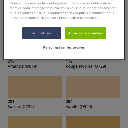
d’intérêt. Des services tiers ont également recours à ces outils dans le
cadre de notre affichage de publicités. Si vous ne souhaitez pas accepter
tous les cookies ou si vous souhaitez en savoir plus sur comment nous
utilisons les cookies, cliquer sur « Personnaliser les cookies ».
166
224
Jaune Canari (Y367)
Tournesol (Y156)
Tout refuser
Autoriser les cookies
Personnaliser les cookies
216
172
Amande (O819)
Rouge Pivoine (O729)
291
284
Safran (O739)
Vanille (O929)