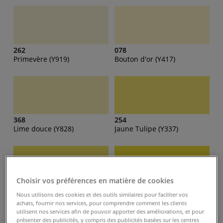
262
078
Primevère (Y919)
Bouton d'or (Y417)
368
254
Lime douce (Y828)
Jaune Tulipe (Y337)
Choisir vos préférences en matière de cookies
206
173
Nous utilisons des cookies et des outils similaires pour faciliter vos
Citron (Y747)
Jaune (Y657)
achats, fournir nos services, pour comprendre comment les clients
utilisent nos services afin de pouvoir apporter des améliorations, et pour
présenter des publicités, y compris des publicités basées sur les centres