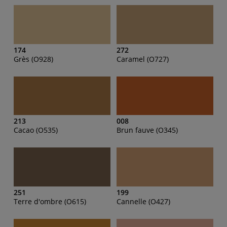
174
272
Grès (O928)
Caramel (O727)
213
008
Cacao (O535)
Brun fauve (O345)
251
199
Terre d'ombre (O615)
Cannelle (O427)