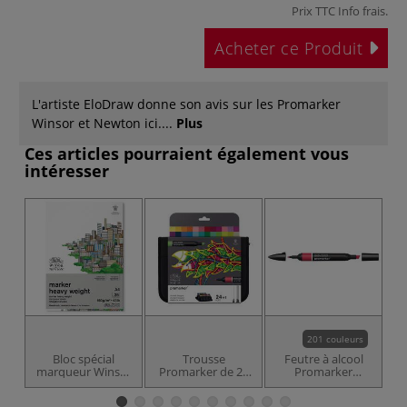
Prix TTC
Info frais
.
Acheter ce Produit
L'artiste EloDraw donne son avis sur les Promarker
Winsor et Newton ici....
Plus
Ces articles pourraient également vous
intéresser
201 couleurs
Bloc spécial
Trousse
Feutre à alcool
marqueur Winsor
Promarker de 24
Promarker
& Newton
couleurs
Winsor & Newton
b