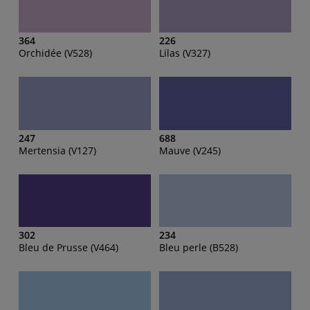
364
226
Orchidée (V528)
Lilas (V327)
247
688
Mertensia (V127)
Mauve (V245)
302
234
Bleu de Prusse (V464)
Bleu perle (B528)