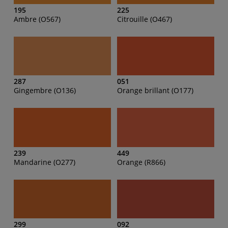
195
225
Ambre (O567)
Citrouille (O467)
287
051
Gingembre (O136)
Orange brillant (O177)
239
449
Mandarine (O277)
Orange (R866)
299
092