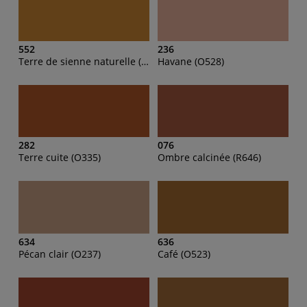
552
236
Terre de sienne naturelle (O646)
Havane (O528)
282
076
Terre cuite (O335)
Ombre calcinée (R646)
634
636
Pécan clair (O237)
Café (O523)