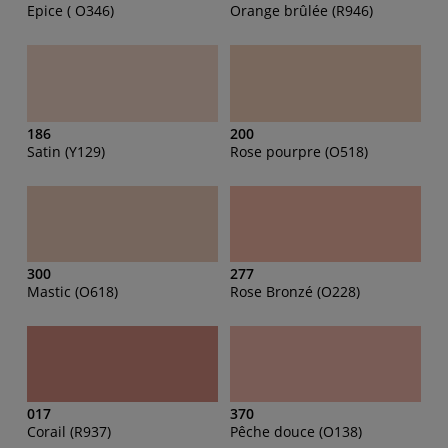
Epice ( O346)
Orange brûlée (R946)
186
200
Satin (Y129)
Rose pourpre (O518)
300
277
Mastic (O618)
Rose Bronzé (O228)
017
370
Corail (R937)
Pêche douce (O138)