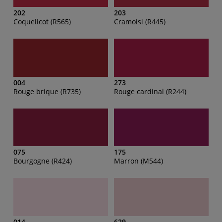
202
203
Coquelicot (R565)
Cramoisi (R445)
004
273
Rouge brique (R735)
Rouge cardinal (R244)
075
175
Bourgogne (R424)
Marron (M544)
014
629