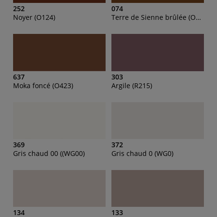
252
074
Noyer (O124)
Terre de Sienne brûlée (O324)
637
303
Moka foncé (O423)
Argile (R215)
369
372
Gris chaud 00 ((WG00)
Gris chaud 0 (WG0)
134
133