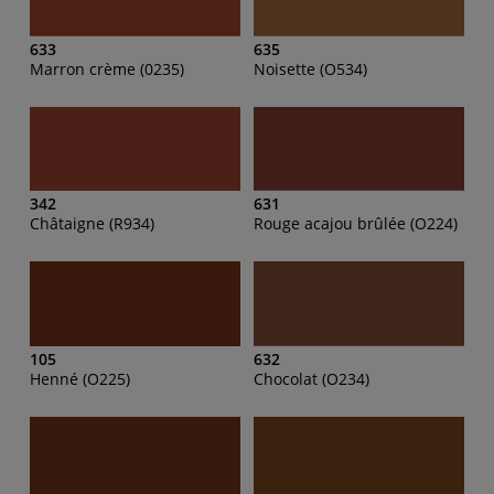
633
635
Marron crème (0235)
Noisette (O534)
342
631
Châtaigne (R934)
Rouge acajou brûlée (O224)
105
632
Henné (O225)
Chocolat (O234)