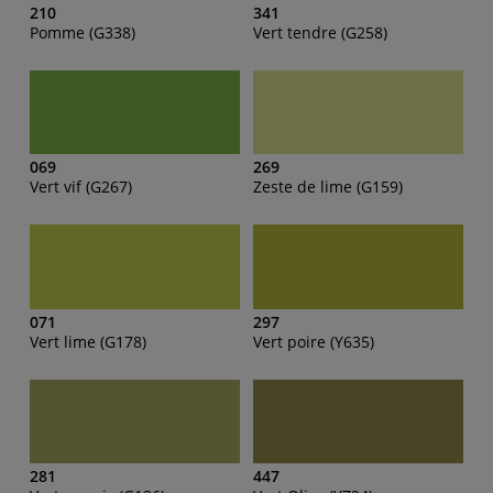
210
341
Pomme (G338)
Vert tendre (G258)
069
269
Vert vif (G267)
Zeste de lime (G159)
071
297
Vert lime (G178)
Vert poire (Y635)
281
447