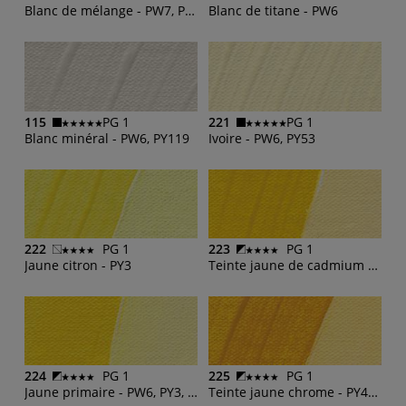
Blanc de mélange - PW7, PW5
Blanc de titane - PW6
115
PG 1
221
PG 1
Blanc minéral - PW6, PY119
Ivoire - PW6, PY53
222
PG 1
223
PG 1
Jaune citron - PY3
Teinte jaune de cadmium - PY74
224
PG 1
225
PG 1
Jaune primaire - PW6, PY3, PY74
Teinte jaune chrome - PY42, PY74