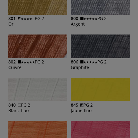
801
PG 2
800
PG 2
Or
Argent
802
PG 2
806
PG 2
Cuivre
Graphite
840
PG 2
845
PG 2
Blanc fluo
Jaune fluo