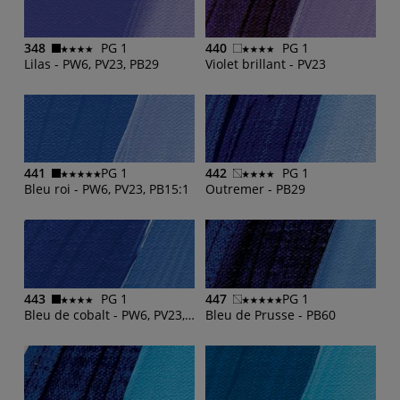
348
PG 1
440
PG 1
Lilas - PW6, PV23, PB29
Violet brillant - PV23
441
PG 1
442
PG 1
Bleu roi - PW6, PV23, PB15:1
Outremer - PB29
443
PG 1
447
PG 1
Bleu de cobalt - PW6, PV23, PB15:1
Bleu de Prusse - PB60