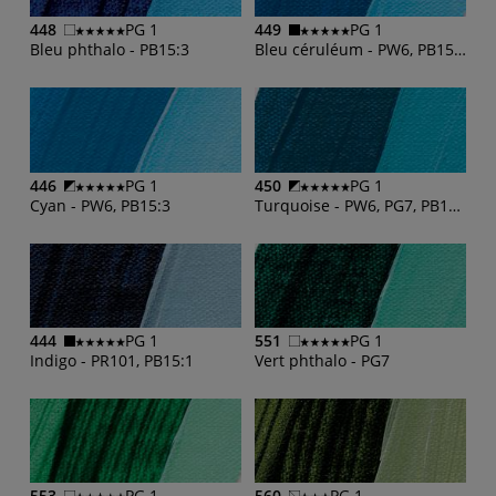
448
PG 1
449
PG 1
Bleu phthalo - PB15:3
Bleu céruléum - PW6, PB15:3
446
PG 1
450
PG 1
Cyan - PW6, PB15:3
Turquoise - PW6, PG7, PB15:1
444
PG 1
551
PG 1
Indigo - PR101, PB15:1
Vert phthalo - PG7
553
PG 1
560
PG 1