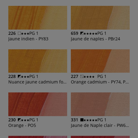
226
PG 1
659
PG 1
Jaune indien - PY83
Jaune de naples - PBr24
228
PG 1
227
PG 1
Nuance jaune cadmium foncé - PBr24, PY74, PY83
Orange cadmium - PY74, PO43
230
PG 1
331
PG 1
Orange - PO5
Jaune de Naple clair - PW6, PR101, PBr24, PR255