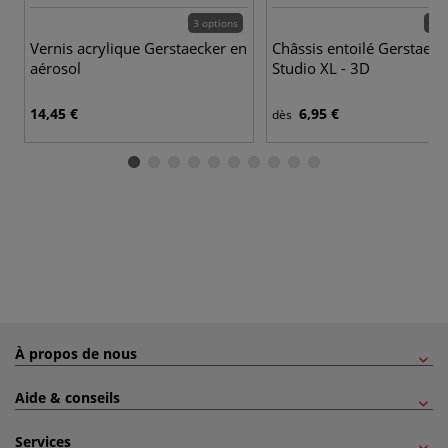
3 options
76 
Vernis acrylique Gerstaecker en
Châssis entoilé Gerstaeck
aérosol
Studio XL - 3D
14,45 €
6,95 €
dès
À propos de nous
Aide & conseils
Services