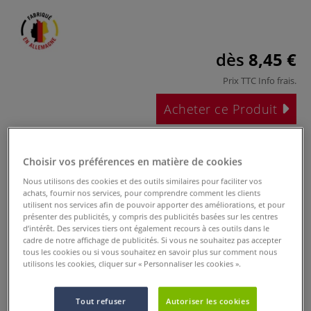
dès
8,45 €
Prix TTC
Info frais
.
Acheter ce Produit
Ces articles pourraient également vous
intéresser
Choisir vos préférences en matière de cookies
Nous utilisons des cookies et des outils similaires pour faciliter vos
achats, fournir nos services, pour comprendre comment les clients
utilisent nos services afin de pouvoir apporter des améliorations, et pour
présenter des publicités, y compris des publicités basées sur les centres
d’intérêt. Des services tiers ont également recours à ces outils dans le
cadre de notre affichage de publicités. Si vous ne souhaitez pas accepter
tous les cookies ou si vous souhaitez en savoir plus sur comment nous
utilisons les cookies, cliquer sur « Personnaliser les cookies ».
2 sets
Coffret bois
Coffret de test
Vernis de finition
Tout refuser
Autoriser les cookies
Akademie Acryl
Akademie acryl
en aérosol