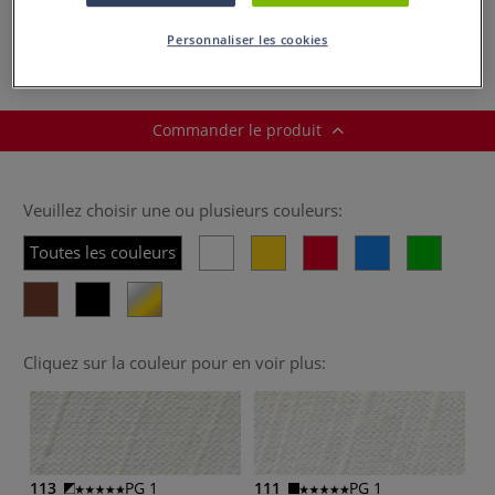
Color
color
Schmincke
Personnaliser les cookies
Commander le produit
Veuillez choisir une ou plusieurs couleurs:
Toutes les couleurs
Cliquez sur la couleur pour en voir plus:
113
PG 1
111
PG 1