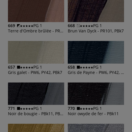
669
PG 1
668
PG 1
Terre d'Ombre brûlée - PR101, PBk11
Brun Van Dyck - PR101, PBk7
657
PG 1
658
PG 1
Gris galet - PW6, PY42, PBk7
Gris de Payne - PW6, PY42, PBk7
771
PG 1
770
PG 1
Noir de bougie - PBk11, PBk7
Noir owyde de fer - PBk11