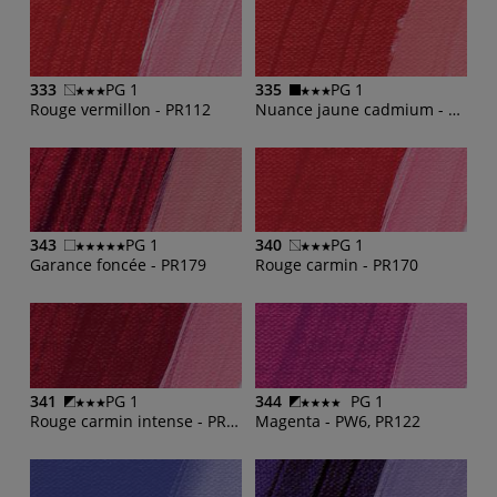
333
PG 1
335
PG 1
Rouge vermillon - PR112
Nuance jaune cadmium - PBr24, PR179, PR112
343
PG 1
340
PG 1
Garance foncée - PR179
Rouge carmin - PR170
341
PG 1
344
PG 1
Rouge carmin intense - PR101, PR112, PR170
Magenta - PW6, PR122