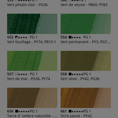
Vert phtalo clair - PG36
Vert de vessie - PB60, PY83
552
PG 1
554
PG 1
Vert feuillage - PY74, PB15:1
Vert permanent - PY3, PG7, PY74, PW7, PW5
557
PG 1
558
PG 1
Vert de mai - PG36, PY74
Vert olive - PY42, PG36
656
PG 1
661
PG 1
Terre d´ombre naturelle - PY42, PBk7
Ocre jaune - PY42