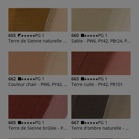
655
PG 1
660
PG 1
Terre de Sienne naturelle - PY42, PBr25
Sable - PW6, PY42, PBr24, PBk10
662
PG 1
663
PG 1
Couleur chair - PW6, PY42, PR101
Terre cuite - PY42, PR101
665
PG 1
667
PG 1
Terre de Sienne brûlée - PR101
Terre d'ombre naturelle - PY42, PR101, PBk7