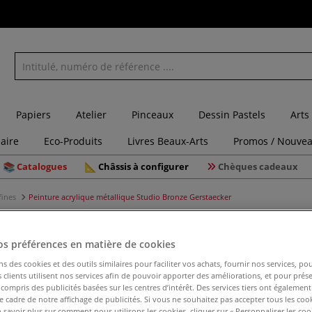
Papiers
Atelier
Pinceaux
Dessin Pastels
Arts
laire
Eco-Produits
Livres Beaux-Arts
Promos / Nouvea
Catalogues
Châssis à configurer
Chèques cadeaux
fines
Peinture acrylique métallique Studio Bronze Gerstaecker
os préférences en matière de cookies
Peinture 
ns des cookies et des outils similaires pour faciliter vos achats, fournir nos services, 
clients utilisent nos services afin de pouvoir apporter des améliorations, et pour prés
Bronze G
y compris des publicités basées sur les centres d’intérêt. Des services tiers ont également
le cadre de notre affichage de publicités. Si vous ne souhaitez pas accepter tous les coo
 savoir plus sur comment nous utilisons les cookies, cliquer sur « Personnaliser les cook