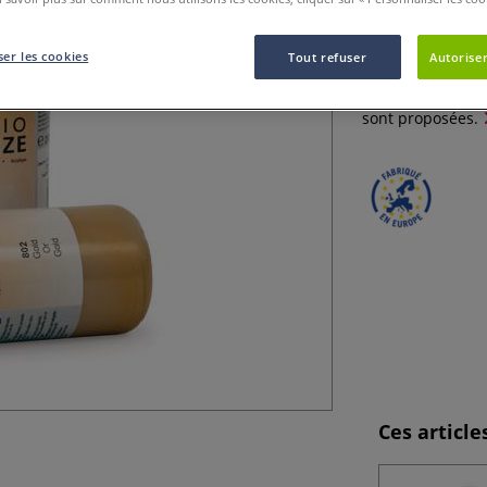
Les acryliques m
er les cookies
Tout refuser
Autoriser
de pigments méta
spéciaux. 6 nuan
sont proposées.
Ces articl