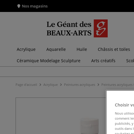
Nos magasins
Acrylique
Aquarelle
Huile
Châssis et toiles
Céramique Modelage Sculpture
Arts créatifs
Sco
Page d'accueil
Acrylique
Peintures acryliques
Peintures acryliques 
Choisir v
Nous utiliso
comment les 
publicités, 
outils dans 
souhaitez en