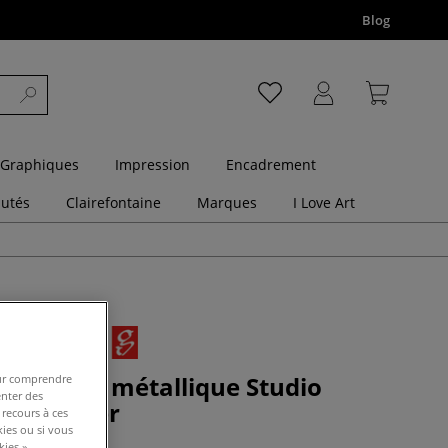
Blog
 Graphiques
Impression
Encadrement
utés
Clairefontaine
Marques
I Love Art
acrylique métallique Studio
pour comprendre
enter des
erstaecker
 recours à ces
kies ou si vous
ies ».