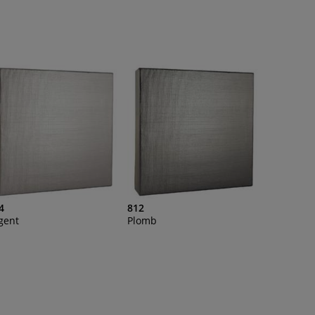
4
812
gent
Plomb