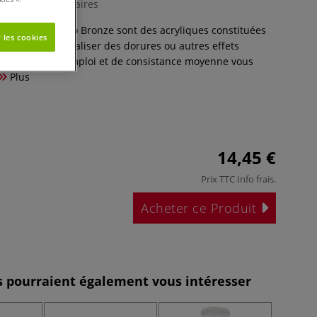
2 Commentaires
étalliques Studio Bronze sont des acryliques constituées
 les cookies
lliques pour réaliser des dorures ou autres effets
ces prêtes à l’emploi et de consistance moyenne vous
Plus
14,45 €
Prix TTC
Info frais
.
Acheter ce Produit
es pourraient également vous intéresser