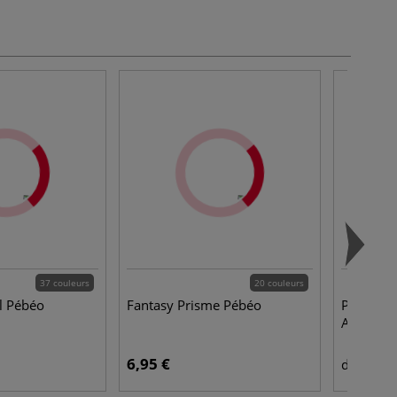
37 couleurs
20 couleurs
il Pébéo
Fantasy Prisme Pébéo
Pinceau 
Art
6,95 €
1,8
dès