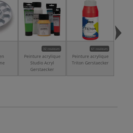
32 couleurs
61 couleurs
 en
Peinture acrylique
Peinture acrylique
Gode
ine
Studio Acryl
Triton Gerstaecker
g
Gerstaecker