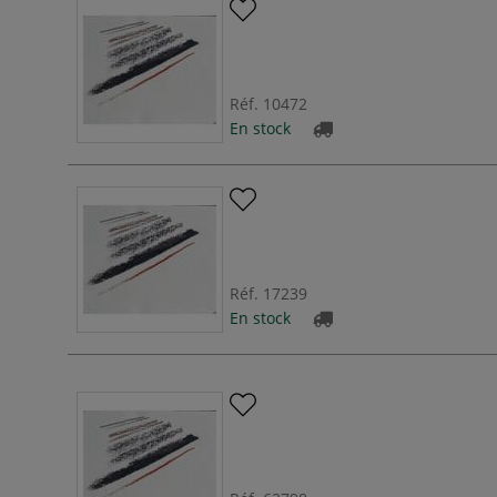
Réf.
10472
En stock
Réf.
17239
En stock