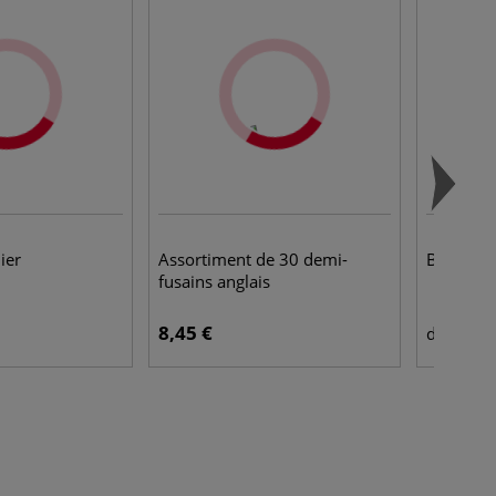
ier
Assortiment de 30 demi-
Bloc pale
fusains anglais
8,45 €
24,
dès