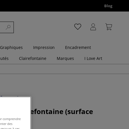
Blog
 Graphiques
Impression
Encadrement
utés
Clairefontaine
Marques
I Love Art
gres Clairefontaine (surface
pour comprendre
enter des
 recours à ces