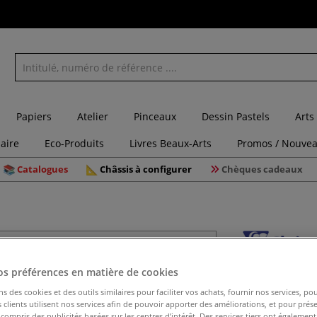
Papiers
Atelier
Pinceaux
Dessin Pastels
Arts
laire
Eco-Produits
Livres Beaux-Arts
Promos / Nouvea
Catalogues
Châssis à configurer
Chèques cadeaux
Papier In
os préférences en matière de cookies
vergée)
ns des cookies et des outils similaires pour faciliter vos achats, fournir nos services, 
clients utilisent nos services afin de pouvoir apporter des améliorations, et pour prés
y compris des publicités basées sur les centres d’intérêt. Des services tiers ont également