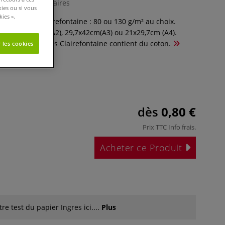
0 Commentaires
kies ou si vous
ies ».
er Ingres Clairefontaine : 80 ou 130 g/m² au choix.
 cm; 42x59,4cm (A2), 29,7x42cm(A3) ou 21x29,7cm (A4).
e papiers Ingres Clairefontaine contient du coton.
 les cookies
dès
0,80 €
Prix TTC
Info frais
.
Acheter ce Produit
e test du papier Ingres ici....
Plus