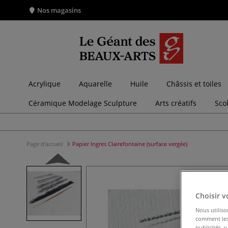
Nos magasins
Acrylique
Aquarelle
Huile
Châssis et toiles
Céramique Modelage Sculpture
Arts créatifs
Sco
Page d'accueil
Papier Ingres Clairefontaine (surface vergée)
Choisir v
Nous utiliso
comment les 
publicités, 