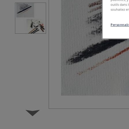
outils dans 
souhaitez en
Personnalis