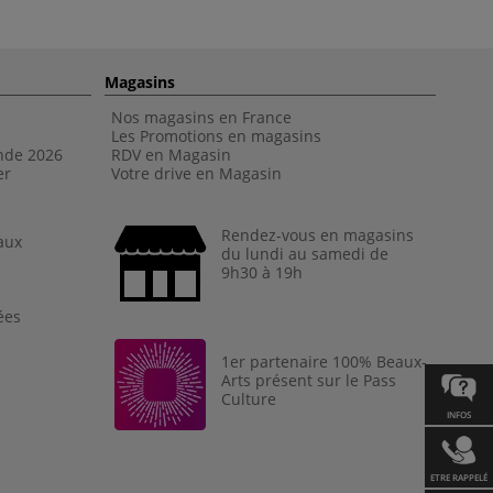
Magasins
Nos magasins en France
Les Promotions en magasins
nde 202
6
RDV en Magasin
er
Votre drive en Magasin
Rendez-vous en magasins
aux
du lundi au samedi de
9h30 à 19h
ées
1er partenaire 100% Beaux-
Arts présent sur le Pass
Culture
INFOS
ETRE RAPPELÉ