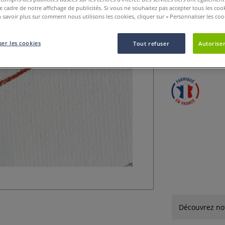
le cadre de notre affichage de publicités. Si vous ne souhaitez pas accepter tous les coo
 savoir plus sur comment nous utilisons les cookies, cliquer sur « Personnaliser les cook
Grammage du papi
Format : 50 x 65
Toute la gamme d
er les cookies
Tout refuser
Autoriser
Plus
Découvrez notr