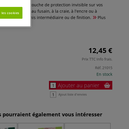
ecker forme une couche de protection invisible sur vos
stel, au crayon, au fusain, à la craie, à l'encre ou à
 les cookies
l en guise de vernis intermédiaire ou de finition.
Plus
12,45 €
Prix TTC
Info frais
.
Réf.
21015
En stock
Ajouter au panier
Ajout liste d'envies
es pourraient également vous intéresser