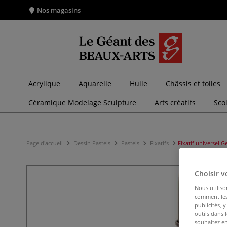
Nos magasins
Acrylique
Aquarelle
Huile
Châssis et toiles
Céramique Modelage Sculpture
Arts créatifs
Sco
Page d'accueil
Dessin Pastels
Pastels
Fixatifs
Fixatif universel 
Choisir v
Nous utiliso
comment les 
publicités, 
outils dans 
souhaitez en