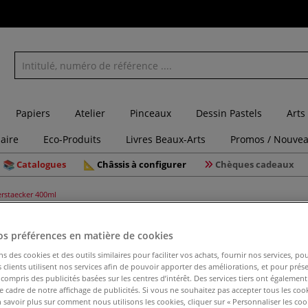
Papiers
Atelier
Pinceaux
Dessin Pastels
Arts
laire
Eco-Produits
Livres Beaux-Arts
Promos / Nouvea
Catalogues
Châssis à configurer
Chèques cadeaux
Gerstaecker 400ml
os préférences en matière de cookies
ns des cookies et des outils similaires pour faciliter vos achats, fournir nos services, 
Fixatif u
clients utilisent nos services afin de pouvoir apporter des améliorations, et pour prés
y compris des publicités basées sur les centres d’intérêt. Des services tiers ont également
le cadre de notre affichage de publicités. Si vous ne souhaitez pas accepter tous les coo
 savoir plus sur comment nous utilisons les cookies, cliquer sur « Personnaliser les cook