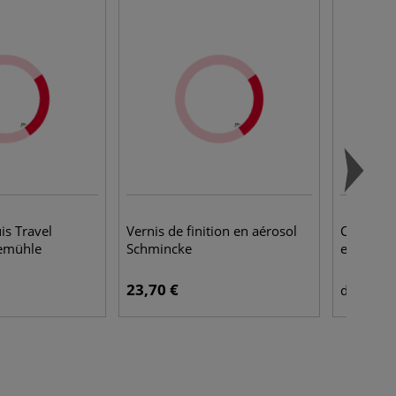
is Travel
Vernis de finition en aérosol
Caisse a
emühle
Schmincke
exotique
23,70 €
24,
dès