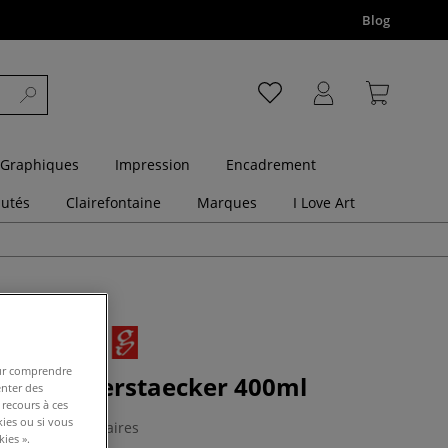
Blog
 Graphiques
Impression
Encadrement
utés
Clairefontaine
Marques
I Love Art
pour comprendre
niversel Gerstaecker 400ml
enter des
 recours à ces
kies ou si vous
8 Commentaires
ies ».