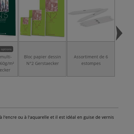
 options
 multi-
Bloc papier dessin
Assortiment de 6
Set
160g/m²
N°2 Gerstaecker
estompes
gra
ecker
Ge
 l'encre ou à l'aquarelle et il est idéal en guise de vernis