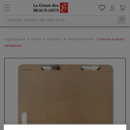
Page d'accueil
Atelier
Chevalets
Planches à dessin
Planche à dessin
Gerstaecker