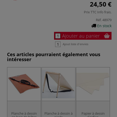
24,50 €
Prix TTC
Info frais
.
Réf.
48979
En stock
Ajouter au panier
Ajout liste d'envies
Ces articles pourraient également vous
intéresser
Planche à dessin
Planche à dessin à
Papier à dessin
Pa
en bois de hêtre
pieds
Grafica