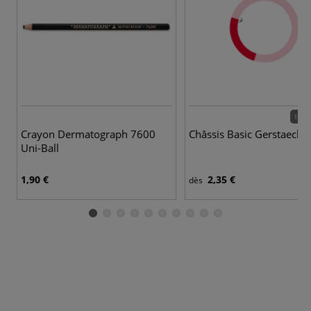
164 
Crayon Dermatograph 7600
Châssis Basic Gerstaecke
Uni-Ball
1,90 €
2,35 €
dès