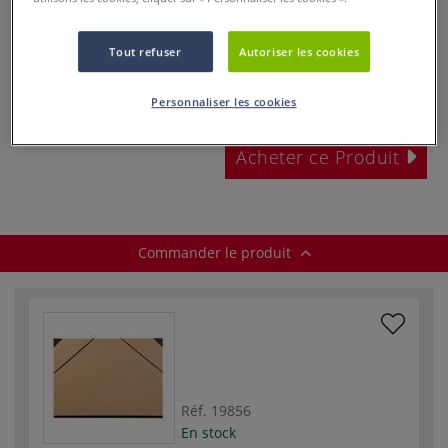
Tout refuser
Autoriser les cookies
dès
13,45 €
Personnaliser les cookies
Prix TTC
Info frais
.
Acheter ce Produit
Commander le produit
Réf.
19856
En stock