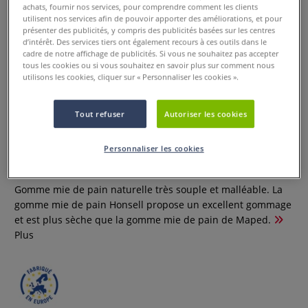
achats, fournir nos services, pour comprendre comment les clients
utilisent nos services afin de pouvoir apporter des améliorations, et pour
présenter des publicités, y compris des publicités basées sur les centres
d’intérêt. Des services tiers ont également recours à ces outils dans le
cadre de notre affichage de publicités. Si vous ne souhaitez pas accepter
tous les cookies ou si vous souhaitez en savoir plus sur comment nous
utilisons les cookies, cliquer sur « Personnaliser les cookies ».
Tout refuser
Autoriser les cookies
Gomme Mie de Pain Honsell
Personnaliser les cookies
1 Commentaire
Gomme mie de pain naturelle très souple et malléable. La
gomme mie de pain Honsell propose un excellent gommage
et est plus sèche que la gomme mie de pain de Maped.
Plus