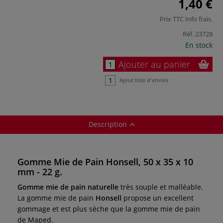
1,40 €
Prix TTC
Info frais
.
Réf.
23728
En stock
Ajouter au panier
Ajout liste d'envies
Description
Gomme Mie de Pain Honsell, 50 x 35 x 10
mm - 22 g.
Gomme mie de pain naturelle
très souple et malléable.
La gomme mie de pain
Honsell
propose un excellent
gommage et est plus sèche que la gomme mie de pain
de Maped.