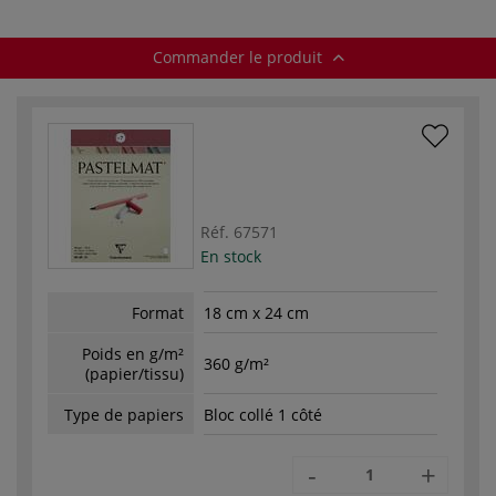
Commander le produit
Réf.
67571
En stock
Format
18 cm x 24 cm
Poids en g/m²
360 g/m²
(papier/tissu)
Type de papiers
Bloc collé 1 côté
-
+