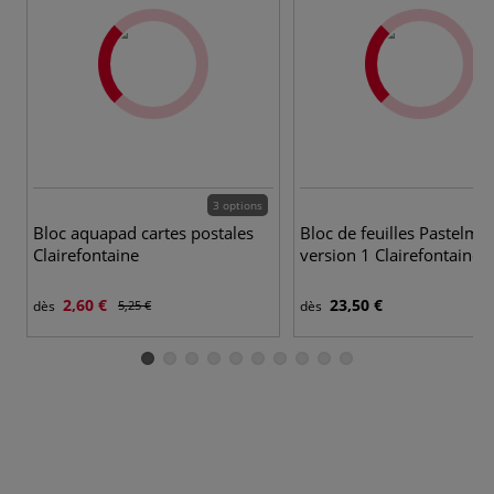
3 options
3 
Bloc aquapad cartes postales
Bloc de feuilles Pastelmat
Clairefontaine
version 1 Clairefontaine
2,60 €
23,50 €
dès
5,25 €
dès