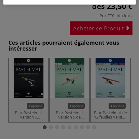
dès
23,50 €
Prix TTC
Info frais
.
Acheter ce Produit
Ces articles pourraient également vous
intéresser
3 options
3 options
3 options
Bloc Pastelmat
Bloc Pastelmat
Bloc Pastelmat de
Bl
version 6
version 5 de
12 feuilles Version
Pa
Clairefontaine
Clairefontaine -
4 - 360 g/m²
2
360 g/m²