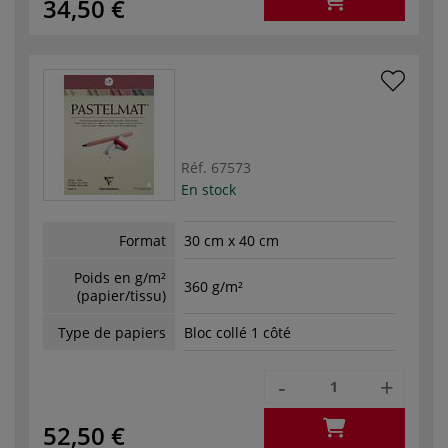
34,50 €
Réf.
67573
En stock
Format
30 cm x 40 cm
Poids en g/m²
360 g/m²
(papier/tissu)
Type de papiers
Bloc collé 1 côté
-
+
52,50 €