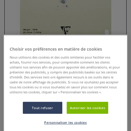
Choisir vos préférences en matière de cookies
Nous utilisons des cookies et des outils similaires pour faciliter vos
achats, fournir nos services, pour comprendre comment les clients
Bloc Pastelmat version 7
utilisent nos services afin de pouvoir apporter des améliorations, et pour
Clairefontaine
présenter des publicités, y compris des publicités basées sur les centres
d’intérêt. Des services tiers ont également recours à ces outils dans le
cadre de notre affichage de publicités. Si vous ne souhaitez pas accepter
1 Commentaire
tous les cookies ou si vous souhaitez en savoir plus sur comment nous
utilisons les cookies, cliquer sur « Personnaliser les cookies ».
Pastelmat est un papier unique et avant-gardiste sur le
marché du pastel. L
Plus
Tout refuser
Autoriser les cookies
Personnaliser les cookies