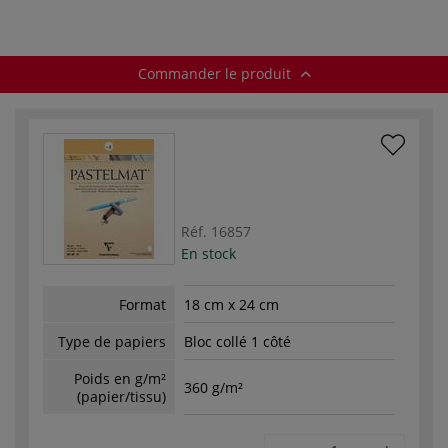
Commander le produit
Réf.
16857
En stock
Format
18 cm x 24 cm
Type de papiers
Bloc collé 1 côté
Poids en g/m²
360 g/m²
(papier/tissu)