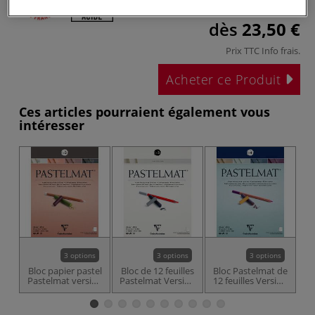
dès
23,50 €
Prix TTC
Info frais
.
Acheter ce Produit
Ces articles pourraient également vous
intéresser
3 options
3 options
3 options
Bloc papier pastel
Bloc de 12 feuilles
Bloc Pastelmat de
Pastelmat version
Pastelmat Version
12 feuilles Version
2 Clairefontaine
3 - 360g/m²
4 - 360 g/m²