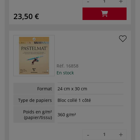
-
+
23,50 €
Réf.
16858
En stock
Format
24 cm x 30 cm
Type de papiers
Bloc collé 1 côté
Poids en g/m²
360 g/m²
(papier/tissu)
-
+