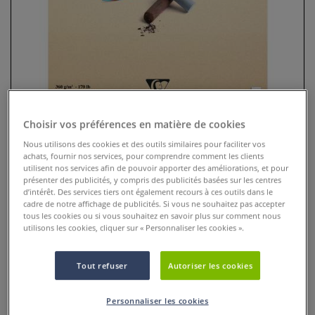
Choisir vos préférences en matière de cookies
Nous utilisons des cookies et des outils similaires pour faciliter vos
achats, fournir nos services, pour comprendre comment les clients
utilisent nos services afin de pouvoir apporter des améliorations, et pour
Bloc de feuilles Pastelmat version
présenter des publicités, y compris des publicités basées sur les centres
1 Clairefontaine
d’intérêt. Des services tiers ont également recours à ces outils dans le
cadre de notre affichage de publicités. Si vous ne souhaitez pas accepter
tous les cookies ou si vous souhaitez en savoir plus sur comment nous
16 Commentaires
utilisons les cookies, cliquer sur « Personnaliser les cookies ».
Pastelmat est un papier unique et avant-gardiste sur le
marché du pastel.
Plus
Tout refuser
Autoriser les cookies
Personnaliser les cookies