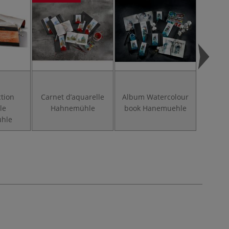
ction
Carnet d’aquarelle
Album Watercolour
Toned 
le
Hahnemühle
book Hanemuehle
Book 
hle