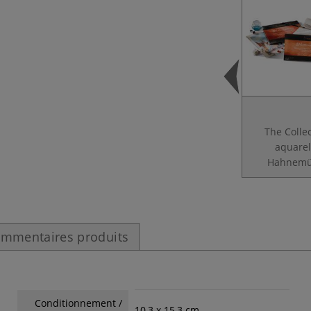
The Colle
aquarel
Hahnemü
mmentaires produits
Conditionnement /
10,3 x 15,3 cm