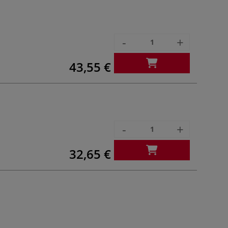
-
+
43,55 €
-
+
32,65 €