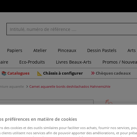
Papiers
Atelier
Pinceaux
Dessin Pastels
Arts
laire
Eco-Produits
Livres Beaux-Arts
Promos / Nouvea
Catalogues
Châssis à configurer
Chèques cadeaux
inture aquarelle
Carnet aquarelle bords deshilachados Hahnemühle
Carnet aq
os préférences en matière de cookies
Hahnemü
ns des cookies et des outils similaires pour faciliter vos achats, fournir nos services, 
clients utilisent nos services afin de pouvoir apporter des améliorations, et pour prés