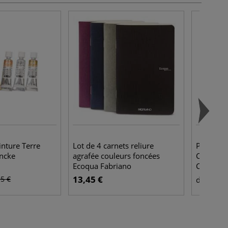
inture Terre
Lot de 4 carnets reliure
Papier aq
ncke
agrafée couleurs foncées
Clairefon
Ecoqua Fabriano
Classique
13,45 €
3,6
95 €
dès