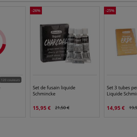
-26%
-25%
120 couleurs
e
Set de fusain liquide
Set 3 tubes pe
Schmincke
Liquide Schmi
15,95 €
14,95 €
21,50 €
19,