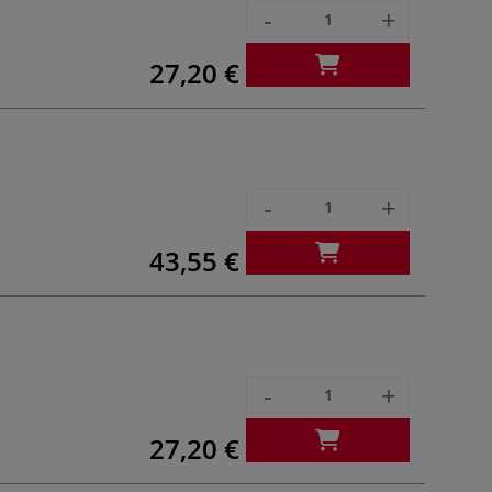
-
+
27,20 €
-
+
43,55 €
-
+
27,20 €