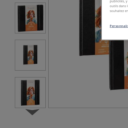
publicités, 
outils dans 
souhaitez en
Personnalis