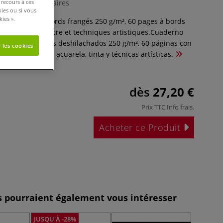
 recours à ces
0 Commentaires
kies ou si vous
ies ».
 Hahnemühle bords frangés 250 g/m², 60 pages à bords
our aquarelle, encre et techniques artistiques.Cuaderno
ühle con bordes deshilachados 250 g/m², 60 páginas con
 les cookies
dos. Ideal para acuarela, tinta y técnicas artísticas.
dès
27,20 €
Prix TTC
Info frais
.
Acheter ce Produit
es pourraient également vous intéresser
JUSQU'À -28%