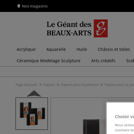
Nos magasins
Acrylique
Aquarelle
Huile
Châssis et toiles
Céramique Modelage Sculpture
Arts créatifs
Sco
Page d'accueil
Papiers
Papiers pour la peinture
Papiers pour la pe
Choisir v
Nous utiliso
comment les 