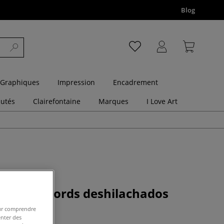
Blog
 Graphiques
Impression
Encadrement
utés
Clairefontaine
Marques
I Love Art
uarelle bords deshilachados
hle
pour comprendre
enter des