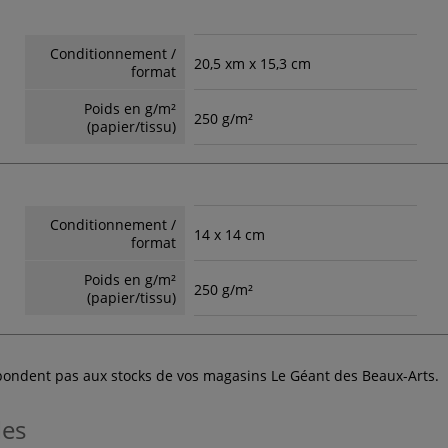
Conditionnement /
20,5 xm x 15,3 cm
format
Poids en g/m²
250 g/m²
(papier/tissu)
Conditionnement /
14 x 14 cm
format
Poids en g/m²
250 g/m²
(papier/tissu)
espondent pas aux stocks de vos magasins Le Géant des Beaux-Arts.
les