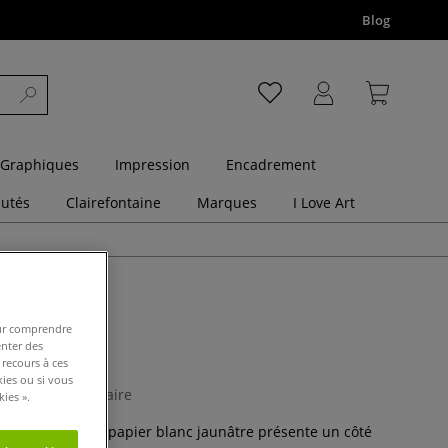
Blog
 Graphiques
Impression
Encadrement
utés
Clairefontaine
Marques
I Love Art
pour comprendre
enter des
 recours à ces
kies ou si vous
1 Commentaire
ies ».
ge 42 g/m2, ce papier blanc jaunâtre présente un côté