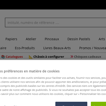
Papiers
Atelier
Pinceaux
Dessin Pastels
Arts
laire
Eco-Produits
Livres Beaux-Arts
Promos / Nouvea
Catalogues
Châssis à configurer
Chèques cadeaux
 Chine
Tenjin
os préférences en matière de cookies
ns des cookies et des outils similaires pour faciliter vos achats, fournir nos services, 
Tenjin
clients utilisent nos services afin de pouvoir apporter des améliorations, et pour prés
y compris des publicités basées sur les centres d’intérêt. Des services tiers ont également
le cadre de notre affichage de publicités. Si vous ne souhaitez pas accepter tous les coo
 savoir plus sur comment nous utilisons les cookies, cliquer sur « Personnaliser les cook
Tenjin de gramma