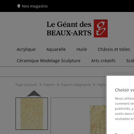
Nos magasins
Acrylique
Aquarelle
Huile
Châssis et toiles
Céramique Modelage Sculpture
Arts créatifs
Sco
Page d'accueil
Papiers
Papiers calligraphie
Papiers du Japon et de
Choisir v
Nous utiliso
comment les 
publicités, 
outils dans 
souhaitez en