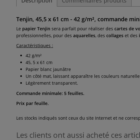
Description
Commentaires produits
Tenjin, 45,5 x 61 cm - 42 g/m², commande min
Le
papier Tenjin
sera parfait pour réaliser des
cartes de 
professionnelles, pour des
aquarelles
, des
collages
et des
Caractéristiques :
42 g/m²
45, 5 x 61 cm
Papier
blanc jaunâtre
Un côté mat, laissant apparaître les couleurs naturelles
Légèrement transparent.
Commande minimale: 5 feuilles.
Prix par feuille.
Les stocks indiqués sont ceux du site Internet et ne corr
Les clients ont aussi acheté ces artic