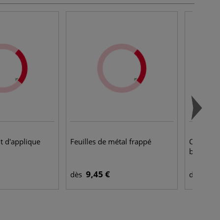
nt d'applique
Feuilles de métal frappé
Châssis B
brute Ge
9,45 €
8,9
dès
dès