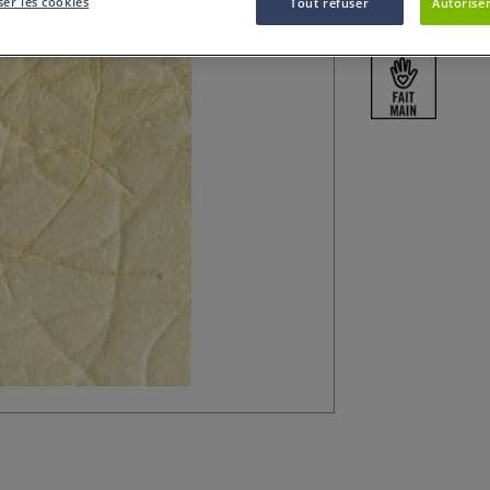
er les cookies
Tout refuser
Autoriser
mat, laissant app