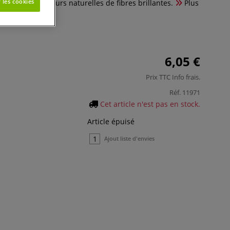
 les cookies
araître les couleurs naturelles de fibres brillantes.
Plus
6,05 €
Prix TTC
Info frais
.
Réf.
11971
Cet article n'est pas en stock.
Article épuisé
Ajout liste d'envies