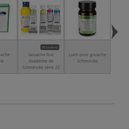
30 couleurs
uache
Gouache fine
Liant pour gouache
Gou
ie
Akademie de
Schmincke
Desi
Schmincke série 22