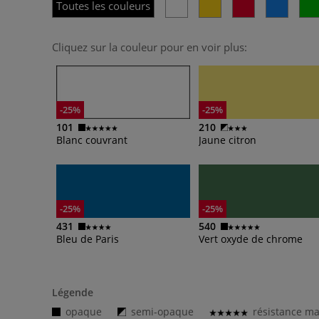
Toutes les couleurs
Cliquez sur la couleur pour en voir plus:
-25%
-25%
101
210
Blanc couvrant
Jaune citron
-25%
-25%
431
540
Bleu de Paris
Vert oxyde de chrome
Légende
opaque
semi-opaque
résistance ma