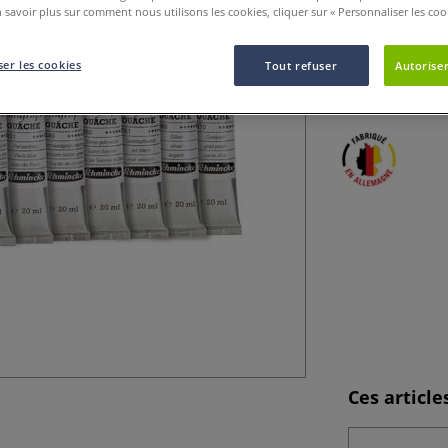
 savoir plus sur comment nous utilisons les cookies, cliquer sur « Personnaliser les cook
Ces gouaches pou
calligraphie. Les
er les cookies
Tout refuser
Autoriser
par un excellent
Ces articl