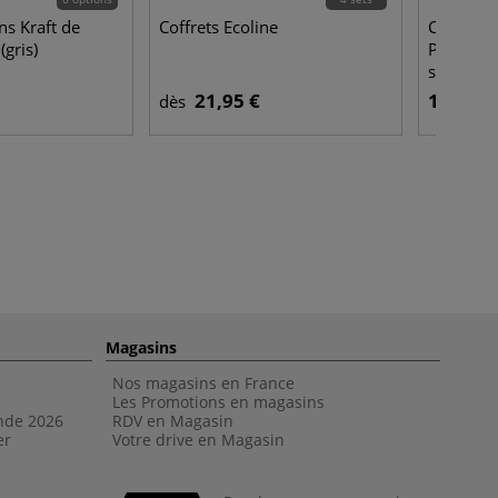
ns Kraft de
Coffrets Ecoline
Coffret d
(gris)
Paris tec
sanguine
21,95 €
13,95 €
dès
Magasins
Nos magasins en France
Les Promotions en magasins
nde 202
6
RDV en Magasin
er
Votre drive en Magasin