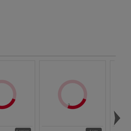
6 options
4 sets