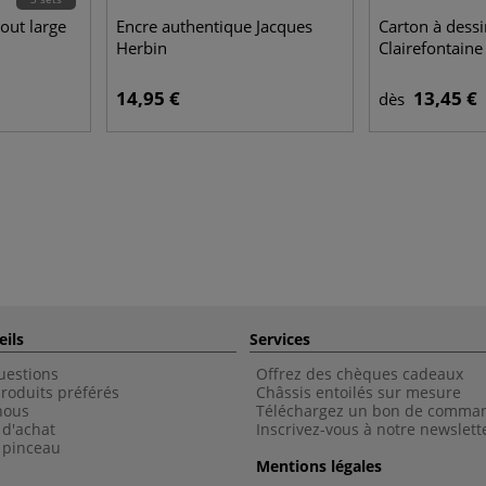
out large
Encre authentique Jacques
Carton à dessi
Herbin
Clairefontaine 
14,95 €
13,45 €
dès
eils
Services
uestions
Offrez des chèques cadeaux
roduits préférés
Châssis entoilés sur mesure
nous
Téléchargez un bon de comma
 d'achat
Inscrivez-vous à notre newslett
 pinceau
Mentions légales