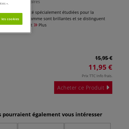
0 Commentaires
ies ».
r artistes ont été spécialement étudiées pour la
 couleurs de la gamme sont brillantes et se distinguent
 les cookies
 pouvoir couvrant
Plus
15,95 €
11,95 €
Prix TTC
Info frais
.
Acheter ce Produit
es pourraient également vous intéresser