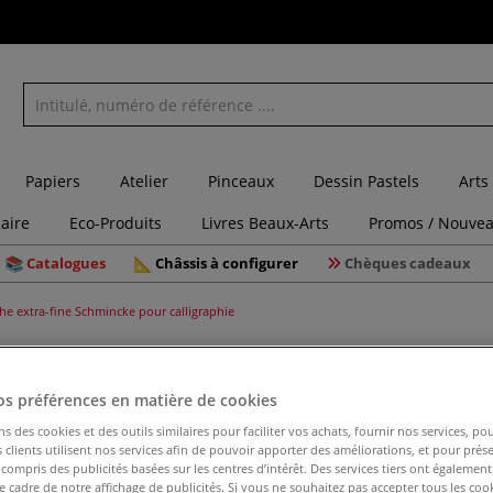
Papiers
Atelier
Pinceaux
Dessin Pastels
Arts
laire
Eco-Produits
Livres Beaux-Arts
Promos / Nouvea
Catalogues
Châssis à configurer
Chèques cadeaux
e extra-fine Schmincke pour calligraphie
os préférences en matière de cookies
Gouache 
ns des cookies et des outils similaires pour faciliter vos achats, fournir nos services, 
calligrap
clients utilisent nos services afin de pouvoir apporter des améliorations, et pour prés
y compris des publicités basées sur les centres d’intérêt. Des services tiers ont également
le cadre de notre affichage de publicités. Si vous ne souhaitez pas accepter tous les coo