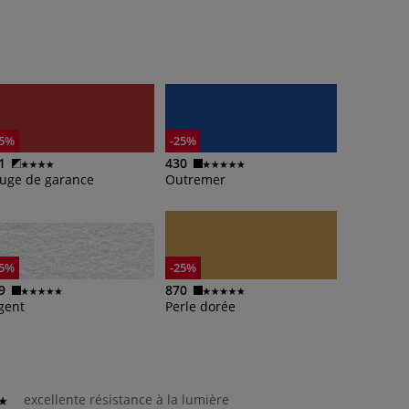
25%
-25%
1
430
uge de garance
Outremer
25%
-25%
9
870
gent
Perle dorée
excellente résistance à la lumière