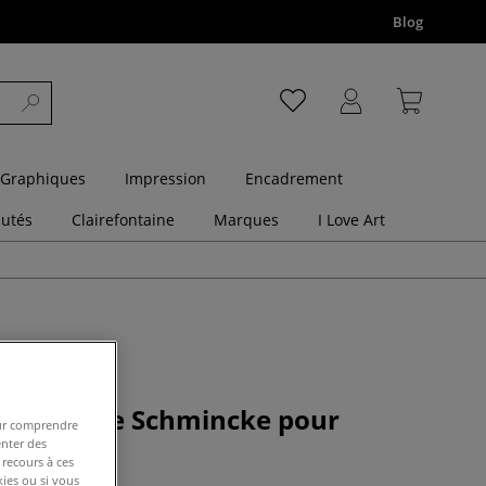
Blog
 Graphiques
Impression
Encadrement
utés
Clairefontaine
Marques
I Love Art
extra-fine Schmincke pour
pour comprendre
hie
enter des
 recours à ces
kies ou si vous