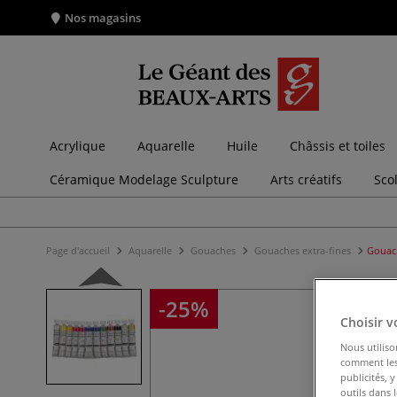
Nos magasins
Acrylique
Aquarelle
Huile
Châssis et toiles
Céramique Modelage Sculpture
Arts créatifs
Sco
Page d'accueil
Aquarelle
Gouaches
Gouaches extra-fines
Gouach
-25%
Choisir v
Nous utiliso
comment les 
publicités, 
outils dans 